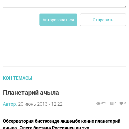
Отправить
Авторизоваться
КӨН ТЕМАСЫ
Планетарий ачыла
Автор,
20 июнь 2013 - 12:22
874
0
0
Обсерватория бистәсендә якшәмбе көнне планетарий
ачыла. Әлеге бистәдә Россиянең иң зур