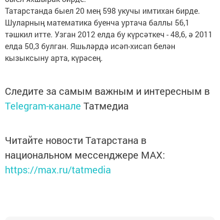
Татарстанда быел 20 мең 598 укучы имтихан бирде.
Шуларның математика буенча уртача баллы 56,1
тәшкил итте. Узган 2012 елда бу күрсәткеч - 48,6, ә 2011
елда 50,3 булган. Яшьләрдә исәп-хисап белән
кызыксыну арта, күрәсең.
Следите за самым важным и интересным в
Telegram-канале
Татмедиа
Читайте новости Татарстана в
национальном мессенджере MАХ:
https://max.ru/tatmedia