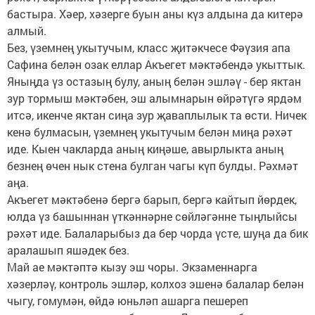
бастыра. Хәер, хәзерге буын аны күз алдына да китерә
алмый.
Без, үземнең укытучым, класс җитәкчесе Фәүзия апа
Сафина белән озак еллар Акъегет мәктәбендә укыттык.
Яныңда үз остазың булу, аның белән эшләү - бер яктан
зур тормыш мәктәбен, эш алымнарын өйрәтүгә ярдәм
итсә, икенче яктан сиңа зур җаваплылык та өсти. Ничек
кенә булмасын, үземнең укытучым белән миңа рәхәт
иде. Кыен чакларда аның киңәше, авырлыкта аның
безнең өчен нык стена булган чагы күп булды. Рәхмәт
аңа.
Акъегет мәктәбенә бергә барып, бергә кайтып йөрдек,
юлда үз башыннан үткәннәрне сөйләгәнне тыңлыйсы
рәхәт иде. Балаларыбыз да бер чорда үсте, шуңа да бик
аралашып яшәдек без.
Май ае мәктәптә кызу эш чоры. Экзаменнарга
хәзерләү, контроль эшләр, колхоз эшенә балалар белән
чыгу, гомумән, өйдә юньләп ашарга пешереп