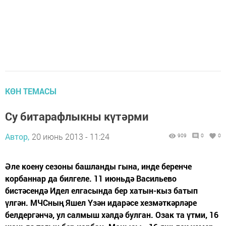
КӨН ТЕМАСЫ
Су битарафлыкны күтәрми
Автор,
20 июнь 2013 - 11:24
909
0
0
Әле коену сезоны башланды гына, инде беренче
корбаннар да билгеле. 11 июньдә Васильево
бистәсендә Идел елгасында бер хатын-кыз батып
үлгән. МЧСның Яшел Үзән идарәсе хезмәткәрләре
белдергәнчә, ул салмыш хәлдә булган. Озак та үтми, 16