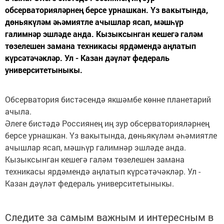
обсерваторияләрнең берсе урнашкан. Үз вакытында,
дөньякүләм әһәмиятле ачышлар ясап, мәшһүр
галимнәр эшләде анда. Кызыксынган кешегә галәм
төзелешен замана техникасы ярдәмендә аңлатып
күрсәтәчәкләр. Ул - Казан дәүләт федераль
университетыныкы.
Обсерватория бистәсендә якшәмбе көнне планетарий
ачыла.
Әлеге бистәдә Россиянең иң зур обсерваторияләрнең
берсе урнашкан. Үз вакытында, дөньякүләм әһәмиятле
ачышлар ясап, мәшһүр галимнәр эшләде анда.
Кызыксынган кешегә галәм төзелешен замана
техникасы ярдәмендә аңлатып күрсәтәчәкләр. Ул -
Казан дәүләт федераль университетыныкы.
Следите за самым важным и интересным в