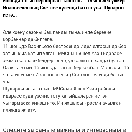
июньдә тагын бер корбан. Монысы - 16 яшьлек үсмер
Ивановскоеның Светлое күлендә батып үлә. Шуларны
истә...
Әле коену сезоны башланды гына, инде беренче
корбаннар да билгеле.
11 июньдә Васильево бистәсендә Идел елгасында бер
хатын-кыз батып үлгән. МЧСның Яшел Үзән идарәсе
хезмәткәрләре белдергәнчә, ул салмыш хәлдә булган.
Озак та үтми, 16 июньдә тагын бер корбан. Монысы - 16
яшьлек үсмер Ивановскоеның Светлое күлендә батып
үлә.
Шуларны истә тотып, МЧСның Яшел Үзән районы
идарәсе суда үзеңне тоту кагыйдәләрен истән
чыгармаска киңәш итә. Иң яхшысы - рәсми ачылган
пляжда ял итү.
Следите за самым важным и интересным в