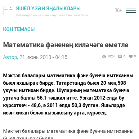
ЯШЕЛ ҮЗӘН ЯҢАЛЫКЛАРЫ
16+
Зеленодольск районының "Яшел Үзән" газетасы
КӨН ТЕМАСЫ
Математика фәненең киләчәге өметле
Автор,
21 июнь 2013 - 04:15
1024
0
0
Мәктәп балалары математика фәне буенча имтиханны
быел яхшырак бирде. Татарстанда быел 20 мең 598
укучы имтихан бирде. Шуларның математика буенча
уртача баллы 56,1 тәшкил итте. Узган 2012 елда бу
күрсәткеч - 48,6, ә 2011 елда 50,3 булган. Яшьләрдә
исәп-хисап белән кызыксыну арта, күрәсең.
Мәктәп балалары математика фәне буенча имтиханны
быел яхшырак бирде.