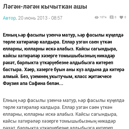
Ләгән-ләгән кычыткан ашы
Автор,
20 июнь 2013 - 08:57
1074
0
0
Елның һәр фасылы үзенчә матур, һәр фасылы күңелдә
төрле хатирәләр калдыра. Еллар узган саен үткән
елларны, юлларны искә алабыз. Кайсы сагындыра,
кайсы хатирәләр хәзерге томышыбызның никадәр
рәхәт, барлыкта үткәрүебезне алдыбызга китереп
бастыра. Хәер, хәзерге буын аны күз алдына да китерә
алмый. Без, үземнең укытучым, класс җитәкчесе
Фәүзия апа Сафина белән...
Елның һәр фасылы үзенчә матур, һәр фасылы күңелдә
төрле хатирәләр калдыра. Еллар узган саен үткән
елларны, юлларны искә алабыз. Кайсы сагындыра,
кайсы хатирәләр хәзерге томышыбызның никадәр
рәхәт, барлыкта үткәрүебезне алдыбызга китереп