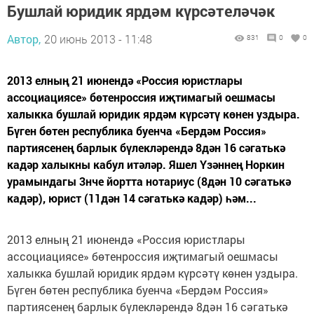
Бушлай юридик ярдәм күрсәтеләчәк
Автор,
20 июнь 2013 - 11:48
831
0
0
2013 елның 21 июнендә «Россия юристлары
ассоциациясе» бөтенроссия иҗтимагый оешмасы
халыкка бушлай юридик ярдәм күрсәтү көнен уздыра.
Бүген бөтен республика буенча «Бердәм Россия»
партиясенең барлык бүлекләрендә 8дән 16 сәгатькә
кадәр халыкны кабул итәләр. Яшел Үзәннең Норкин
урамындагы 3нче йортта нотариус (8дән 10 сәгатькә
кадәр), юрист (11дән 14 сәгатькә кадәр) һәм...
2013 елның 21 июнендә «Россия юристлары
ассоциациясе» бөтенроссия иҗтимагый оешмасы
халыкка бушлай юридик ярдәм күрсәтү көнен уздыра.
Бүген бөтен республика буенча «Бердәм Россия»
партиясенең барлык бүлекләрендә 8дән 16 сәгатькә