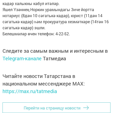
кадәр халыкны кабул итәләр.
Яшел Үзәннең Норкин урамындагы 3нче йортта
нотариус (8дән 10 сәгатькә кадәр), юрист (11дән 14
сәгатькә кадәр) һәм прокуратура хезмәткәре (14тән 16
сәгатькә кадәр) эшли.
Белешмәләр өчен телефон: 4-22-52.
Следите за самым важным и интересным в
Telegram-канале
Татмедиа
Читайте новости Татарстана в
национальном мессенджере MАХ:
https://max.ru/tatmedia
Перейти на страницу новости