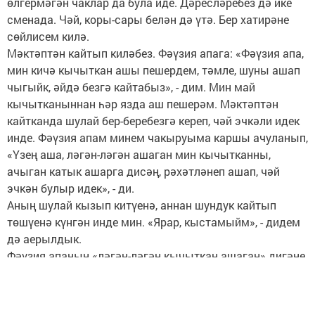
өлгермәгән чаклар да була иде. Дәресләребез дә ике
сменада. Чәй, коры-сары белән дә үтә. Бер хатирәне
сөйлисем килә.
Мәктәптән кайтып киләбез. Фәүзия апага: «Фәүзия апа,
мин кичә кычыткан ашы пешердем, тәмле, шуны ашап
чыгыйк, әйдә безгә кайтабыз», - дим. Мин май
кычытканыннан һәр язда аш пешерәм. Мәктәптән
кайтканда шулай бер-беребезгә кереп, чәй эчкәли идек
инде. Фәүзия апам минем чакыруыма каршы ачуланып,
«Үзең аша, ләгән-ләгән ашаган мин кычытканны,
ачыган катык ашарга дисәң, рәхәтләнеп ашап, чәй
эчкән булыр идек», - ди.
Аның шулай кызып китүенә, аннан шундук кайтып
төшүенә күнгән инде мин. «Ярар, кыстамыйм», - дидем
дә аерылдык.
Фәүзия апаның «ләгән-ләгән кычыткан ашаган» дигәне
һич күңелдән китми бит. Ник ләгән-ләгән дә, ник казан-
казан түгел, табак-табак, тәлинкә-тәлинкә түгел, ә ләгән-
ләгән? Олы буын кешеләренең кычыткан, алабута,