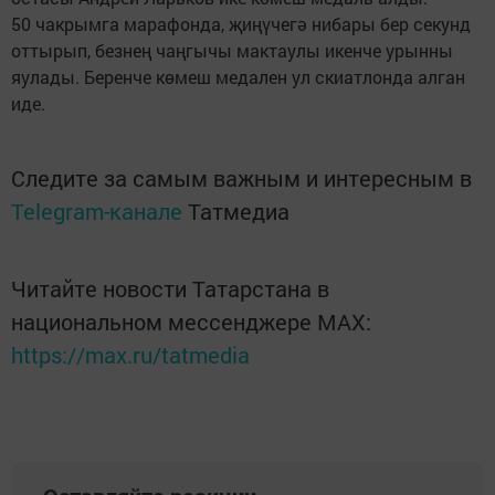
50 чакрымга марафонда, җиңүчегә нибары бер секунд
оттырып, безнең чаңгычы мактаулы икенче урынны
яулады. Беренче көмеш медален ул скиатлонда алган
иде.
Следите за самым важным и интересным в
Telegram-канале
Татмедиа
Читайте новости Татарстана в
национальном мессенджере MАХ:
https://max.ru/tatmedia