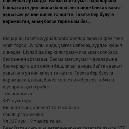
бәясеннән артмады. Басма мәгълүмат чараларына
бәяләр арта дип сөйли башлаганга инде байтак вакыт
узды һәм ул көн килеп тә җитте. Газета бер булуга
карамастан, аның бәясе төрле һәм без...
Моңарчы газета-журналларга бәяләр әкрен-әкрен генә
үсеп торса, бу юлы инде, үзегез беләсез, зурдан кубып
сикерде. Шулай да бер килограмм яхшырак колбаса
бәясеннән артмады. Басма мәгълүмат чараларына
бәяләр арта дип сөйли башлаганга инде байтак вакыт
узды һәм ул көн килеп тә җитте. Газета бер булуга
карамастан, аның бәясе төрле һәм без сезгә бүген
шуларны җиткерәбез:
төп подписка
432 сум тора.
Моннан тыш, абонент тартмасына
язылырга мөмкин.
Ул 327 сум 12 тиенгә төшә.
Бөек Ватан сугышы ветераннарына газетага язылу 377