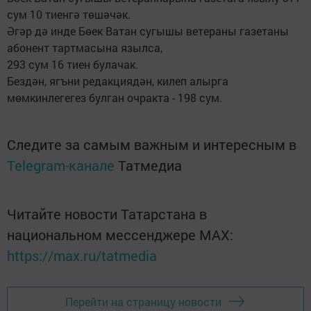
сум 10 тиенгә төшәчәк.
Әгәр дә инде Бөек Ватан сугышы ветераны газетаны
абонент тартмасына язылса,
293 сум 16 тиен булачак.
Бездән, ягъни редакциядән, килеп алырга
мөмкинлегегез булган очракта - 198 сум.
Следите за самым важным и интересным в
Telegram-канале
Татмедиа
Читайте новости Татарстана в
национальном мессенджере MАХ:
https://max.ru/tatmedia
Перейти на страницу новости