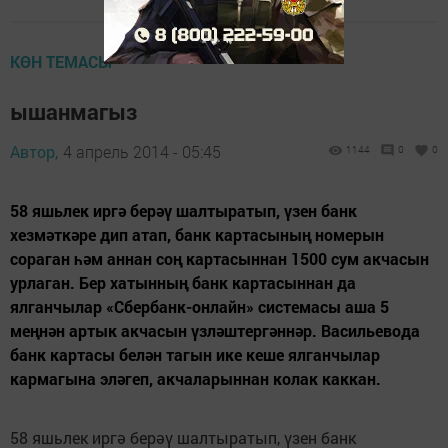
КӨН ТЕМАСЫ
ышанмагыз
Автор,
4 апрель 2014 - 05:45
1144
0
0
58 яшьлек иргә берәү шалтыратып, үзен банк
хезмәткәре дип атап, банк картасының номерын
сораган һәм аннан соң картасыннан 1500 сум акчасын
урлаган. Бер хатынның банк картасыннан да
ялганчылар «Сбербанк-онлайн» сис­темасы аша 5
меңнән артык акчасын үзләштергәннәр. Васильевода
банк картасы белән тагын ике кеше ялганчылар
кармагына эләгеп, акчаларыннан колак каккан.
58 яшьлек иргә берәү шалтыратып, үзен банк