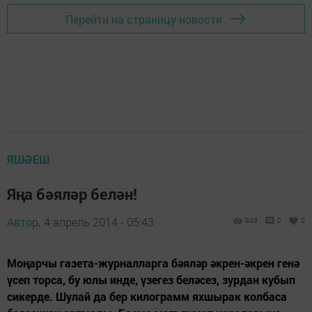
Перейти на страницу новости
ЯШӘЕШ
Яңа бәяләр белән!
Автор,
4 апрель 2014 - 05:43
943
0
0
Моңарчы газета-журналларга бәяләр әкрен-әкрен генә
үсеп торса, бу юлы инде, үзегез беләсез, зурдан кубып
сикерде. Шулай да бер килограмм яхшырак колбаса