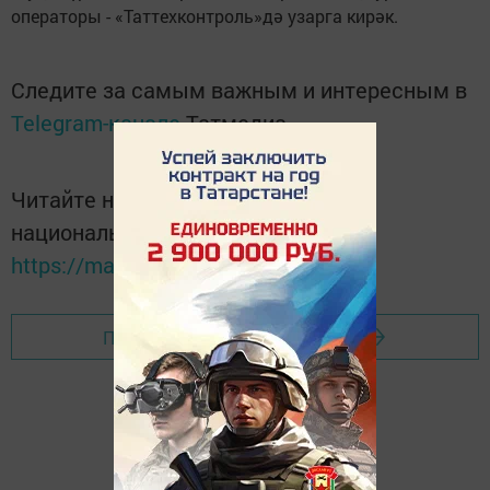
операторы - «Таттехконтроль»дә узарга кирәк.
Следите за самым важным и интересным в
Telegram-канале
Татмедиа
Читайте новости Татарстана в
национальном мессенджере MАХ:
https://max.ru/tatmedia
Перейти на страницу новости