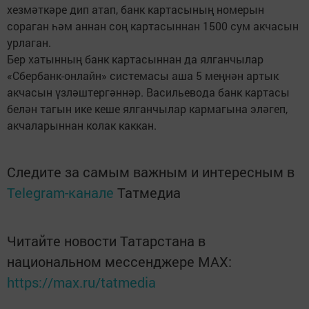
хезмәткәре дип атап, банк картасының номерын
сораган һәм аннан соң картасыннан 1500 сум акчасын
урлаган.
Бер хатынның банк картасыннан да ялганчылар
«Сбербанк-онлайн» сис­темасы аша 5 меңнән артык
акчасын үзләштергәннәр. Васильевода банк картасы
белән тагын ике кеше ялганчылар кармагына эләгеп,
акчаларыннан колак каккан.
Следите за самым важным и интересным в
Telegram-канале
Татмедиа
Читайте новости Татарстана в
национальном мессенджере MАХ:
https://max.ru/tatmedia