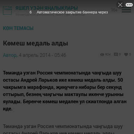
ЯШЕЛ ҮЗӘН ЯҢАЛЫКЛАРЫ
16+
5
Автоматическое закрытие баннера через
Зеленодольск районының "Яшел Үзән" газетасы
КӨН ТЕМАСЫ
Көмеш медаль алды
Автор,
4 апрель 2014 - 05:46
924
0
0
Төмәндә узган Россия чемпионатында чаңгыда шуу
остасы Андрей Ларьков ике көмеш медаль алды. 50
чакрымга марафонда, җиңүчегә нибары бер секунд
оттырып, безнең чаңгычы мактаулы икенче урынны
яулады. Беренче көмеш медален ул скиатлонда алган
иде.
Төмәндә узган Россия чемпионатында чаңгыда шуу
остасы Андрей Ларьков ике көмеш медаль алды.