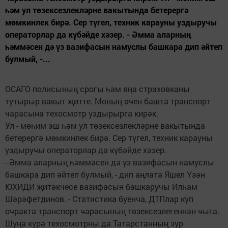
һәм ул төзексезлекләрне вакытында бетерергә
мөмкинлек бирә. Сер түгел, техник карауны уздыручы
операторлар да күбәйде хәзер. - Әмма аларның
һәммәсен дә үз вазифасын намуслы башкара дип әйтеп
булмый, -...
ОСАГО полисының срогы һәм яңа страховканы
тутырыр вакыт җитте. Моның өчен башта транспорт
чарасына техосмотр уздырырга кирәк.
Ул - мөһим эш һәм ул төзексезлекләрне вакытында
бетерергә мөмкинлек бирә. Сер түгел, техник карауны
уздыручы операторлар да күбәйде хәзер.
- Әмма аларның һәммәсен дә үз вазифасын намуслы
башкара дип әйтеп булмый, - дип аңлата Яшел Үзән
ЮХИДИ җитәкчесе вазифасын башкаручы Илһам
Шәрәфетдинов. - Статистика буенча, ДТПлар күп
очракта транспорт чарасының төзексезлегеннән чыга.
Шуңа күрә техосмотрны да Татарстанның зур