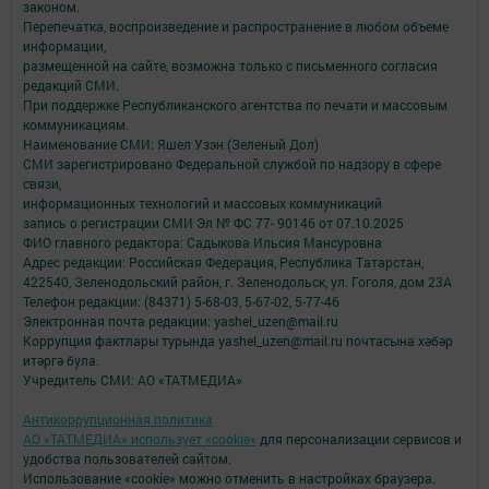
законом.
Перепечатка, воспроизведение и распространение в любом объеме
информации,
размещенной на сайте, возможна только с письменного согласия
редакций СМИ.
При поддержке Республиканского агентства по печати и массовым
коммуникациям.
Наименование СМИ: Яшел Узэн (Зеленый Дол)
СМИ зарегистрировано Федеральной службой по надзору в сфере
связи,
информационных технологий и массовых коммуникаций
запись о регистрации СМИ Эл № ФС 77- 90146 от 07.10.2025
ФИО главного редактора: Садыкова Ильсия Мансуровна
Адрес редакции: Российская Федерация, Республика Татарстан,
422540, Зеленодольский район, г. Зеленодольск, ул. Гоголя, дом 23А
Телефон редакции: (84371) 5-68-03, 5-67-02, 5-77-46
Электронная почта редакции: yashel_uzen@mail.ru
Коррупция фактлары турында yashel_uzen@mail.ru почтасына хәбәр
итәргә була.
Учредитель СМИ: АО «ТАТМЕДИА»
Антикоррупционная политика
АО «ТАТМЕДИА» использует «cookie»
для персонализации сервисов и
удобства пользователей сайтом.
Использование «cookie» можно отменить в настройках браузера.