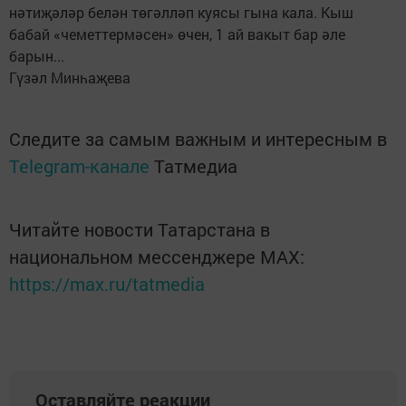
нәтиҗәләр белән төгәлләп куясы гына кала. Кыш
бабай «чеметтермәсен» өчен, 1 ай вакыт бар әле
барын...
Гүзәл Минһаҗева
Следите за самым важным и интересным в
Telegram-канале
Татмедиа
Читайте новости Татарстана в
национальном мессенджере MАХ:
https://max.ru/tatmedia
Оставляйте реакции