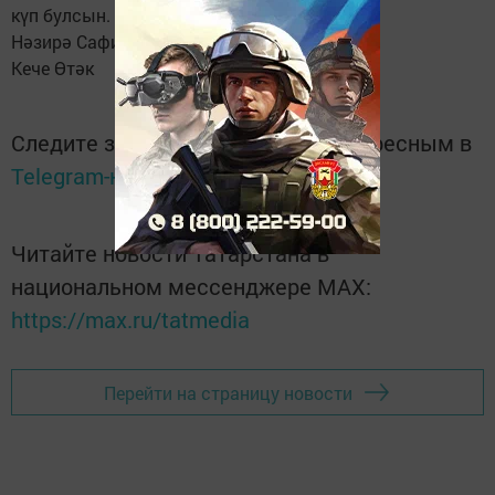
күп булсын.
Нәзирә Сафина.
Кече Өтәк
Следите за самым важным и интересным в
Telegram-канале
Татмедиа
Читайте новости Татарстана в
национальном мессенджере MАХ:
https://max.ru/tatmedia
Перейти на страницу новости