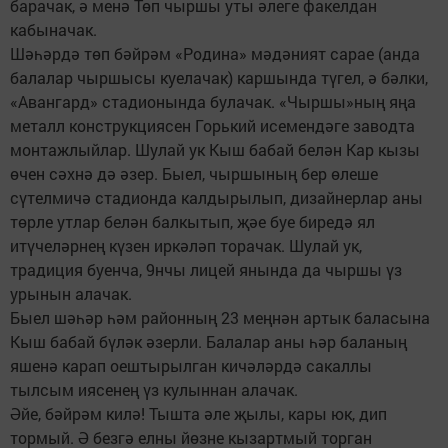
барачак, ә менә Төп чыршы уты әлеге факелдан
кабыначак.
Шәһәрдә төп бәйрәм «Родина» мәдәният сарае (анда
балалар чыршысы куелачак) каршында түгел, ә бәлки,
«Авангард» стадионында булачак. «Чыршы»ның яңа
металл конструкциясен Горький исемендәге заводта
монтажлыйлар. Шулай ук Кыш бабай белән Кар кызы
өчен сәхнә дә әзер. Быел, чыршының бер өлеше
сүтелмичә стадионда калдырылып, дизайнерлар аны
төрле утлар белән балкытып, җәе буе биредә ял
итүчеләрнең күзен иркәләп торачак. Шулай ук,
традиция буен­ча, 9нчы лицей янында да чыршы үз
урынын алачак.
Быел шәһәр һәм районның 23 меңнән артык баласына
Кыш бабай бүләк әзерли. Балалар аны һәр баланың
яшенә карап оештырылган кичәләрдә сакаллы
тылсым иясенең үз кулыннан алачак.
Әйе, бәйрәм килә! Тышта әле җылы, кары юк, дип
тормый. Ә безгә елны йөзне кызартмый торган