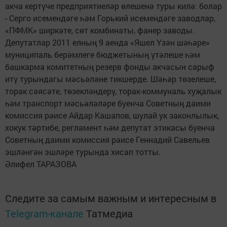
акча кертүче предприятиеләр өлешенә туры килә: болар
- Серго исемендәге һәм Горький исемендәге заводлар,
«ПФМК» ширкәте, сөт комбинаты, фанер заводы.
Депутатлар 2011 елның 9 аенда «Яшел Үзән шәһәре»
муниципаль берәмлеге бюджетының үтәлеше һәм
башкарма комитетның резерв фонды акчасын сарыф
итү турындагы мәсьәләне тикшерде. Шәһәр төзелеше,
торак сәясәте, төзекләндерү, торак-коммуналь хуҗалык
һәм транспорт мәсьәләләре буенча Советның даими
комиссия рәисе Айдар Кашапов, шулай ук законлылык,
хокук тәртибе, регламент һәм депутат этикасы буенча
Советның даими комиссия рәисе Геннадий Савельев
эшләнгән эшләре турында хисап тотты.
Әлифел ТАРАЗОВА
Следите за самым важным и интересным в
Telegram-канале
Татмедиа