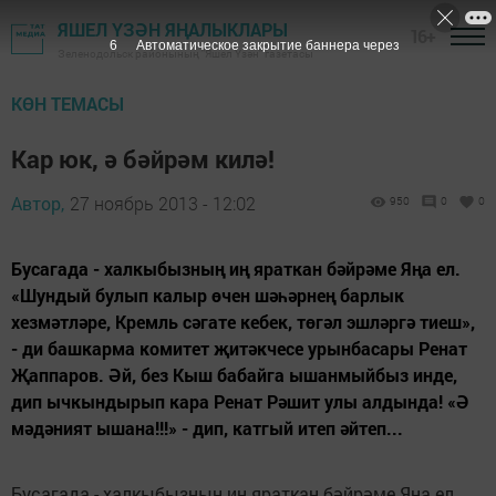
ЯШЕЛ ҮЗӘН ЯҢАЛЫКЛАРЫ
16+
5
Автоматическое закрытие баннера через
Зеленодольск районының "Яшел Үзән" газетасы
КӨН ТЕМАСЫ
Кар юк, ә бәйрәм килә!
Автор,
27 ноябрь 2013 - 12:02
950
0
0
Бусагада - халкыбызның иң яраткан бәйрәме Яңа ел.
«Шундый булып калыр өчен шәһәрнең барлык
хезмәтләре, Кремль сәгате кебек, төгәл эшләргә тиеш»,
- ди башкарма комитет җитәкчесе урынбасары Ренат
Җаппаров. Әй, без Кыш бабайга ышанмыйбыз инде,
дип ычкындырып кара Ренат Рәшит улы алдында! «Ә
мәдәният ышана!!!» - дип, катгый итеп әйтеп...
Бусагада - халкыбызның иң яраткан бәйрәме Яңа ел.