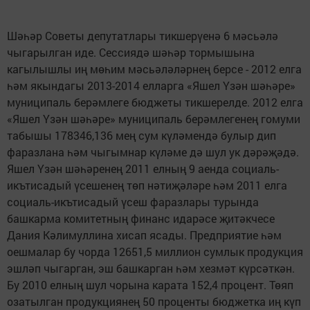
Шәһәр Советы депутатлары тикшерүенә 6 мәсьәлә
чыгарылган иде. Сессиядә шәһәр тормышына
кагылышлы иң мөһим мәсьәләләрнең берсе - 2012 елга
һәм якындагы 2013-2014 елларга «Яшел Үзән шәһәре»
муниципаль берәмлеге бюджеты тикшерелде. 2012 елга
«Яшел Үзән шәһәре» муниципаль берәмлегенең гомуми
табышы 178346,136 мең сум күләмендә булыр дип
фаразлана һәм чыгымнар күләме дә шул ук дәрәҗәдә.
Яшел Үзән шәһәренең 2011 елның 9 аенда социаль-
икътисадый үсешенең төп нәтиҗәләре һәм 2011 елга
социаль-икътисадый үсеш фаразлары турында
башкарма комитетның финанс идарәсе җитәкчесе
Дания Кәлимуллина хисап ясады. Предприятие һәм
оешмалар бу чорда 12651,5 миллион сумлык продукция
эшләп чыгарган, эш башкарган һәм хезмәт күрсәткән.
Бу 2010 елның шул чорына карата 152,4 процент. Төяп
озатылган продукциянең 50 проценты бюджетка иң күп