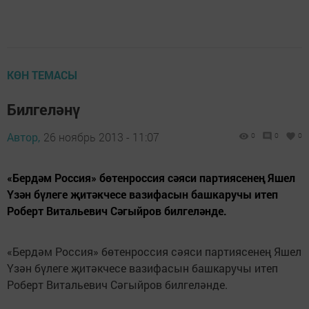
КӨН ТЕМАСЫ
Билгеләнү
Автор,
26 ноябрь 2013 - 11:07
0
0
0
«Бердәм Россия» бөтенроссия сәяси партиясенең Яшел
Үзән бүлеге җитәкчесе вазифасын башкаручы итеп
Роберт Витальевич Сәгыйров билгеләнде.
«Бердәм Россия» бөтенроссия сәяси партиясенең Яшел
Үзән бүлеге җитәкчесе вазифасын башкаручы итеп
Роберт Витальевич Сәгыйров билгеләнде.