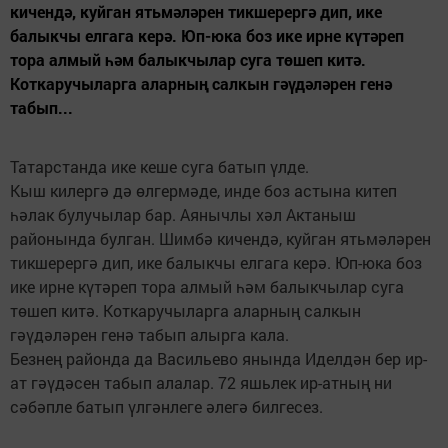
кичендә, куйган ятьмәләрен тикшерергә дип, ике
балыкчы елгага керә. Юп-юка боз ике ирне күтәреп
тора алмый һәм балык­чылар суга төшеп китә.
Коткаручыларга аларның салкын гәүдәләрен генә
табып...
Татарстанда ике кеше суга батып үлде.
Кыш килергә дә өлгермәде, инде боз астына китеп
һәлак булучылар бар. Аянычлы хәл Актаныш
районында булган. Шимбә кичендә, куйган ятьмәләрен
тикшерергә дип, ике балыкчы елгага керә. Юп-юка боз
ике ирне күтәреп тора алмый һәм балык­чылар суга
төшеп китә. Коткаручыларга аларның салкын
гәүдәләрен генә табып алырга кала.
Безнең районда да Васильево янында Иделдән бер ир-
ат гәүдәсен табып алалар. 72 яшьлек ир-атның ни
сәбәпле батып үлгәнлеге әлегә билгесез.