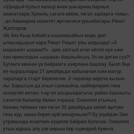
«Шундый булып калыр өчен шәһәрнең барлык
хезмәтләре, Кремль сәгате кебек, төгәл эшләргә тиеш»,
- ди башкарма комитет җитәкчесе урынбасары Ренат
Җаппаров.
Әй, без Кыш бабайга ышанмыйбыз инде, дип
ычкындырып кара Ренат Рәшит улы алдында! «Ә
мәдәният ышана!!!» - дип, катгый итеп әйтеп куя һәм
син ирексездән «ышана» башлыйсың. Ул ни дигән сүз?!
Бүгенге көннән үк бәйрәмгә әзерләнә башлау. Быел Яңа
ел чыршылары 21 декабрьдә кабыначак һәм матур
чараларга старт биреләчәк. Ә чаралар аеруча кызык­
лы. Барысын да ачып салмыйча, кайберләрен генә
искәртеп китәм. Һәр ел ахырындагыча, район башлыгы
сәләтле балалар белән очраша. Олимпия утының
безнең төбәккә төп-төгәл 30 декабрьдә килеп җитүен
генә күр, заказ биреп куйганнармыни?! Бу уңайдан Зөя
утравында искиткеч күңелле бәйрәм булачак. Олимпия
утын каршы алу үзе аерым бер сценарий буенча