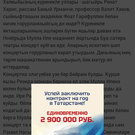
Халкыбыз­ның күренекле уллары - шагыйрь Ренат
Харис, рәссам Бакый Урманче, профессор Вахит Хаков,
сыйныфташым академик Фоат Гарифуллин белән
ничек горурланмыйсың ди инде?! Күренекле
якташларымның эшләрен бүген яшьләр дәвам итә.
Ноябрьдә Мулла Иле мәдәният йортында Буа сатира
театры концерт куйган иде. Аларның искиткеч шәп
концертын горурланып карап утырдым. Дөньяның мең
төрле мәшәкатеннән арындырып, бик матур ял
иттерделәр.
Концертка эләгүебез үзе бер бәйрәм булды. Күрше
кызы Резидә моннан берничә ел элек Мулла Иленә
килен булып төшкән иде. Концертка ул чакыр­ды да
инде. Ире Рамил безне килеп алды һәм китереп тә
куйды. Өйләренә чакырып, кунак иттеләр. Зәйнәп
кодагый да бик җылы каршылады. Күршеләрем белән
бергә Мулла Илендә кунакта булдык, рәхәтләнеп
концерт та карадык. Бик күңелем булды. Резидә һәм
Рамил Насыйбуллинарга ихластан рәхмәт. Сөенечләре