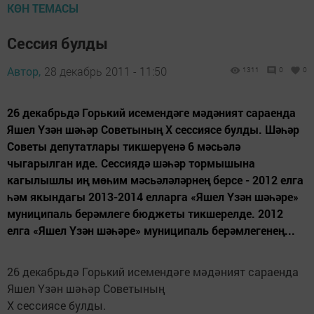
КӨН ТЕМАСЫ
Сессия булды
Автор,
28 декабрь 2011 - 11:50
1311
0
0
26 декабрьдә Горький исемендәге мәдәният сараенда
Яшел Үзән шәһәр Советының Х сессиясе булды. Шәһәр
Советы депутатлары тикшерүенә 6 мәсьәлә
чыгарылган иде. Сессиядә шәһәр тормышына
кагылышлы иң мөһим мәсьәләләрнең берсе - 2012 елга
һәм якындагы 2013-2014 елларга «Яшел Үзән шәһәре»
муниципаль берәмлеге бюджеты тикшерелде. 2012
елга «Яшел Үзән шәһәре» муниципаль берәмлегенең...
26 декабрьдә Горький исемендәге мәдәният сараенда
Яшел Үзән шәһәр Советының
Х сессиясе булды.