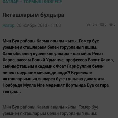
ХАТЛАР – ТОРМЫШ КӨЗГЕСЕ
Якташларым булдыра
Автор,
26 ноябрь 2013 - 11:08
1248
0
0
Мин Буа районы Казма авылы кызы. Гомер буе
үземнең якташларым белән горурланып яшим.
Халкыбыз­ның күренекле уллары - шагыйрь Ренат
Харис, рәссам Бакый Урманче, профессор Вахит Хаков,
сыйныфташым академик Фоат Гарифуллин белән
ничек горурланмыйсың ди инде?! Күренекле
якташларымның эшләрен бүген яшьләр дәвам итә.
Ноябрьдә Мулла Иле мәдәният йортында Буа сатира
театры...
Мин Буа районы Казма авылы кызы. Гомер буе
үземнең якташларым белән горурланып яшим.