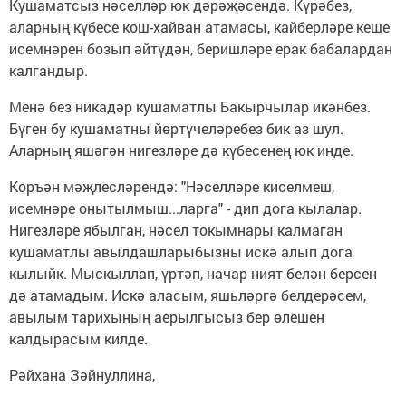
Кушаматсыз нәселләр юк дәрәҗәсендә. Күрәбез,
аларның күбесе кош-хайван атамасы, кайберләре кеше
исемнәрен бозып әйтүдән, беришләре ерак бабалардан
калгандыр.
Менә без никадәр кушаматлы Бакырчылар икәнбез.
Бүген бу кушаматны йөртүчеләребез бик аз шул.
Аларның яшәгән нигезләре дә күбесенең юк инде.
Коръән мәҗлесләрендә: "Нәселләре киселмеш,
исемнәре онытылмыш...ларга" - дип дога кылалар.
Нигезләре ябылган, нәсел токымнары калмаган
кушаматлы авылдашларыбызны искә алып дога
кылыйк. Мыскыллап, үртәп, начар ният белән берсен
дә атамадым. Искә аласым, яшьләргә белдерәсем,
авылым тарихының аерылгысыз бер өлешен
калдырасым килде.
Рәйхана Зәйнуллина,