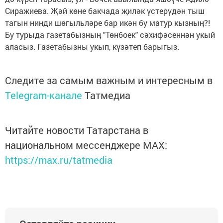
Сиражиева. Җәй көне бакчада җиләк үстерүдән тыш
тагын нинди шөгыльләре бар икән бу матур кызның?!
Бу турыда газетабызның "Төнбоек" сәхифәсеннән укый
аласыз. Газетабызны укып, күзәтеп барыгыз.
Следите за самым важным и интересным в
Telegram-канале
Татмедиа
Читайте новости Татарстана в
национальном мессенджере MАХ:
https://max.ru/tatmedia