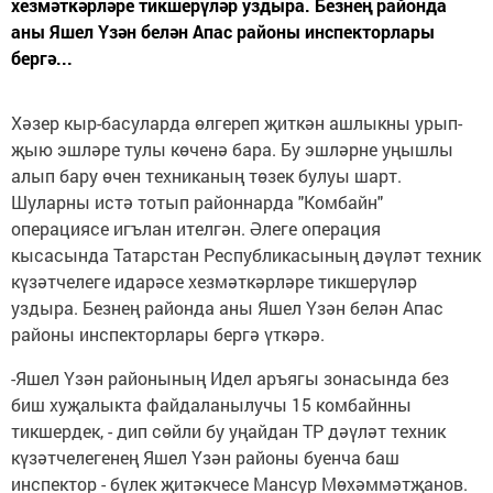
хезмәткәрләре тикшерүләр уздыра. Безнең районда
аны Яшел Үзән белән Апас районы инспекторлары
бергә...
Хәзер кыр-басуларда өлгереп җиткән ашлыкны урып-
җыю эшләре тулы көченә бара. Бу эшләрне уңышлы
алып бару өчен техниканың төзек булуы шарт.
Шуларны истә тотып районнарда "Комбайн"
операциясе игълан ителгән. Әлеге операция
кысасында Татарстан Республикасының дәүләт техник
күзәтчелеге идарәсе хезмәткәрләре тикшерүләр
уздыра. Безнең районда аны Яшел Үзән белән Апас
районы инспекторлары бергә үткәрә.
-Яшел Үзән районының Идел аръягы зонасында без
биш хуҗалыкта файдаланылучы 15 комбайнны
тикшердек, - дип сөйли бу уңайдан ТР дәүләт техник
күзәтчелегенең Яшел Үзән районы буенча баш
инспектор - бүлек җитәкчесе Мансур Мөхәммәтҗанов.