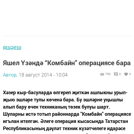
ЯШӘЕШ
Яшел Үзәндә “Комбайн” операциясе бара
Автор,
18 август 2014 - 10:04
750
0
0
Хәзер кыр-басуларда өлгереп җиткән ашлыкны урып-
җыю эшләре тулы көченә бара. Бу эшләрне уңышлы
алып бару өчен техниканың төзек булуы шарт.
Шуларны истә тотып районнарда "Комбайн" операциясе
игълан ителгән. Әлеге операция кысасында Татарстан
Республикасының дәүләт техник күзәтчелеге идарәсе