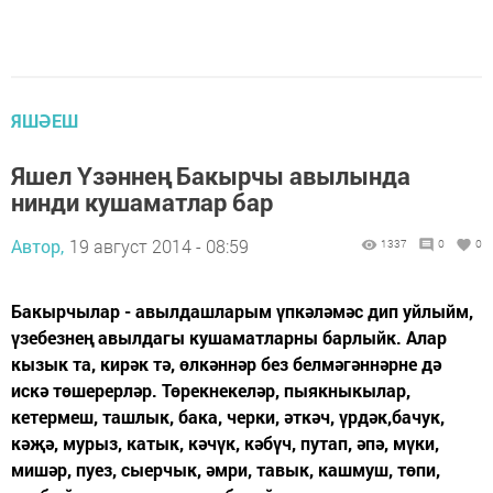
ЯШӘЕШ
Яшел Үзәннең Бакырчы авылында
нинди кушаматлар бар
Автор,
19 август 2014 - 08:59
1337
0
0
Бакырчылар - авылдашларым үпкәләмәс дип уйлыйм,
үзебезнең авылдагы кушаматларны барлыйк. Алар
кызык та, кирәк тә, өлкәннәр без белмәгәннәрне дә
искә төшерерләр. Төрекнекеләр, пыякныкылар,
кетермеш, ташлык, бака, черки, әткәч, үрдәк,бачук,
кәҗә, мурыз, катык, кәчүк, кәбүч, путап, әпә, мүки,
мишәр, пуез, сыерчык, әмри, тавык, кашмуш, төпи,