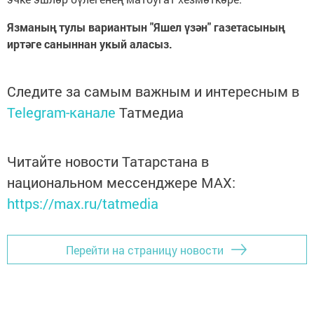
Язманың тулы вариантын "Яшел үзән" газетасының
иртәге саныннан укый аласыз.
Следите за самым важным и интересным в
Telegram-канале
Татмедиа
Читайте новости Татарстана в
национальном мессенджере MАХ:
https://max.ru/tatmedia
Перейти на страницу новости