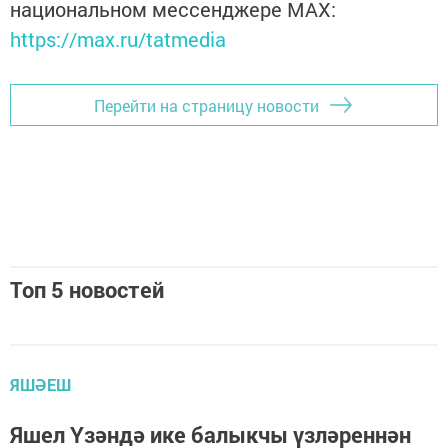
национальном мессенджере MАХ:
https://max.ru/tatmedia
Перейти на страницу новости
Топ 5 новостей
ЯШӘЕШ
Яшел Үзәндә ике балыкчы үзләреннән