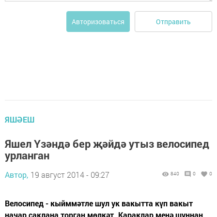
Отправить
Авторизоваться
ЯШӘЕШ
Яшел Үзәндә бер җәйдә утыз велосипед
урланган
Автор,
19 август 2014 - 09:27
840
0
0
Велосипед - кыйммәтле шул ук вакытта күп вакыт
начар саклана торган мөлкәт. Караклар менә шуннан