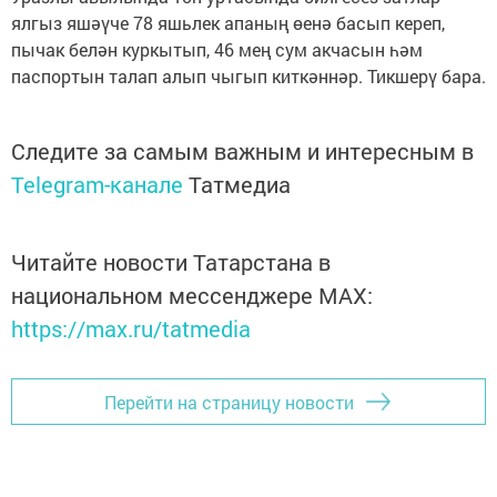
ялгыз яшәүче 78 яшьлек апаның өенә басып кереп,
пычак белән куркытып, 46 мең сум акчасын һәм
паспортын талап алып чыгып киткәннәр. Тикшерү бара.
Следите за самым важным и интересным в
Telegram-канале
Татмедиа
Читайте новости Татарстана в
национальном мессенджере MАХ:
https://max.ru/tatmedia
Перейти на страницу новости