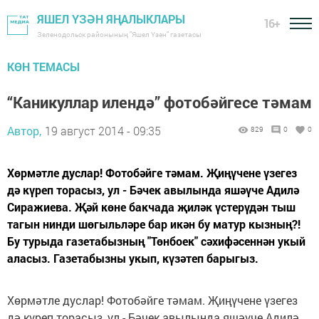
ЯШЕЛ ҮЗӘН ЯҢАЛЫКЛАРЫ
16+
Зеленодольск районының "Яшел Үзән" газетасы
КӨН ТЕМАСЫ
“Каникуллар илендә” фотобәйгесе тәмам
Автор,
19 август 2014 - 09:35
829
0
0
Хөрмәтле дуслар! Фотобәйге тәмам. Җиңүчене үзегез
дә күреп торасыз, ул - Бәчек авылында яшәүче Адилә
Сиражиева. Җәй көне бакчада җиләк үстерүдән тыш
тагын нинди шөгыльләре бар икән бу матур кызның?!
Бу турыда газетабызның "Төнбоек" сәхифәсеннән укый
аласыз. Газетабызны укып, күзәтеп барыгыз.
Хөрмәтле дуслар! Фотобәйге тәмам. Җиңүчене үзегез
дә күреп торасыз, ул - Бәчек авылында яшәүче Адилә