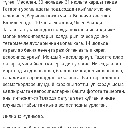
түгел. Мәсәлән, 30 июльдән 31 июльгә каршы төндә
Гагарин урамындагы подъезддан кыйммәтле ике
велосипед берьюлы юкка чыга. Берничә көн элек
Васильевода - 10 яшьлек малай, Яшел Үзәндә
Татарстан урамындагы сәүдә ноктасы янында ике
малай велосипедларын калдырып, өчесе дә ике
тәгәрмәчле дусларыннан колак кага. 14 июльдә
караклар бакча өенең гараж биген ватып кереп,
велосипед урлый. Мондый мисаллар күп. Гадәттә алар
сатарга, яисә йөреп килергә дип урлана. Нигездә алар
йорт подъездларыннан, балалар мәйданчыкларыннан,
гараж һәм сарайлардан юкка чыга. Былтыр полиция
хезмәткәрләре шундый каракны тотты: ул караучысыз
калдырылган велосипедларны башта фотога төшергән,
аны интернет-сайтларда сатуга элеп куйган, ә инде
алучысы табылгач кына велосипедны урлаган.
Лилиана Куликова,
эчке эшләр бүлегенең матбугат хезмәткәре.