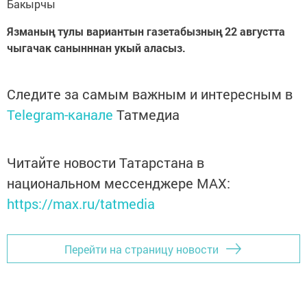
Бакырчы
Язманың тулы вариантын газетабызның 22 августта
чыгачак санынннан укый аласыз.
Следите за самым важным и интересным в
Telegram-канале
Татмедиа
Читайте новости Татарстана в
национальном мессенджере MАХ:
https://max.ru/tatmedia
Перейти на страницу новости