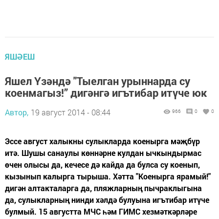
ЯШӘЕШ
Яшел Үзәндә "Тыелган урыннарда су
коенмагыз!” дигәнгә игътибар итүче юк
Автор,
19 август 2014 - 08:44
966
0
0
Эссе август халыкны сулыкларда коенырга мәҗбүр
итә. Шушы санаулы көннәрне кулдан ычкындырмас
өчен олысы да, кечесе дә кайда да булса су коенып,
кызынып калырга тырыша. Хәтта "Коенырга ярамый!"
дигән алтакталарга да, пляжларның пычраклыгына
да, сулыкларның нинди хәлдә булуына игътибар итүче
булмый. 15 августта МЧС һәм ГИМС хезмәткәрләре