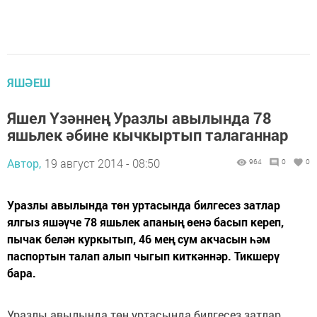
ЯШӘЕШ
Яшел Үзәннең Уразлы авылында 78
яшьлек әбине кычкыртып талаганнар
Автор,
19 август 2014 - 08:50
964
0
0
Уразлы авылында төн уртасында билгесез затлар
ялгыз яшәүче 78 яшьлек апаның өенә басып кереп,
пычак белән куркытып, 46 мең сум акчасын һәм
паспортын талап алып чыгып киткәннәр. Тикшерү
бара.
Уразлы авылында төн уртасында билгесез затлар