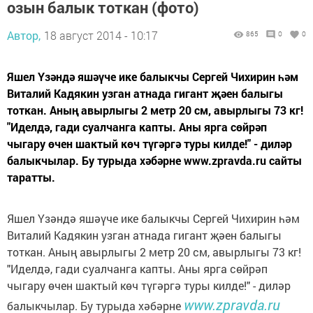
озын балык тоткан (фото)
Автор,
18 август 2014 - 10:17
865
0
0
Яшел Үзәндә яшәүче ике балыкчы Сергей Чихирин һәм
Виталий Кадякин узган атнада гигант җәен балыгы
тоткан. Аның авырлыгы 2 метр 20 см, авырлыгы 73 кг!
"Иделдә, гади суалчанга капты. Аны ярга сөйрәп
чыгару өчен шактый көч түгәргә туры килде!" - диләр
балыкчылар. Бу турыда хәбәрне www.zpravda.ru сайты
таратты.
Яшел Үзәндә яшәүче ике балыкчы Сергей Чихирин һәм
Виталий Кадякин узган атнада гигант җәен балыгы
тоткан. Аның авырлыгы 2 метр 20 см, авырлыгы 73 кг!
"Иделдә, гади суалчанга капты. Аны ярга сөйрәп
чыгару өчен шактый көч түгәргә туры килде!" - диләр
www.zpravda.ru
балыкчылар. Бу турыда хәбәрне