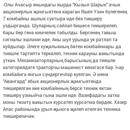
-Олы Ачасыр янындагы кырда "Кызыл Шәрык" ачык
акционерлык җәмгыятенә караган Яшел Үзән бүлегенең
7 комбайны ашлык суктыра иде без тикшерү
уздырганда. Шуларның сайлап бишесе тикшерелеп,
бары бер генә кимчелек табылды. Берсенең тавыш
сигналы эшләми иде. Аны шул урында ук рәтләп тә
куйдылар. Әлеге хуҗалыкның бөтен комбайннары да
тиешле тәртиптә теркәлеп, техник карауны вакытында
үткән. Механизаторларның барысының да тиешле
категориядәге тракторчы-машинист кенәгәсе бар. Һәр
комбайнга янгын сүндергечләр куелган. Ә менә
"Авангард" ябык акционерлык җәмгыятендә
тикшерелгән ике комбайнның берсе техник яктан
тикшерү узмыйча гына эшли иде. Вазифадагы затка
моны төзәтү вакытын күрсәтеп күрсәтмә бирдек. Хәзер
Апас районында урып-җыюга җәлеп ителгән техника
тикшереләчәк.