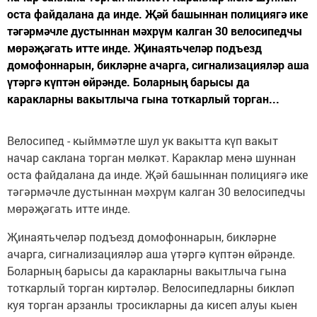
оста файдалана да инде. Җәй башыннан полициягә ике
тәгәрмәчле дустыннан мәхрүм калган 30 велосипедчы
мөрәҗәгать итте инде. Җинаятьчеләр подъезд
домофоннарын, бикләрне ачарга, сигнализацияләр аша
үтәргә күптән өйрәнде. Боларның барысы да
каракларны вакытлыча гына тоткарлый торган...
Велосипед - кыйммәтле шул ук вакытта күп вакыт
начар саклана торган мөлкәт. Караклар менә шуннан
оста файдалана да инде. Җәй башыннан полициягә ике
тәгәрмәчле дустыннан мәхрүм калган 30 велосипедчы
мөрәҗәгать итте инде.
Җинаятьчеләр подъезд домофоннарын, бикләрне
ачарга, сигнализацияләр аша үтәргә күптән өйрәнде.
Боларның барысы да каракларны вакытлыча гына
тоткарлый торган киртәләр. Велосипедларны бикләп
куя торган арзанлы тросикларны да кисеп алуы кыен