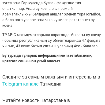
түгел генә Гәр күлендә булган фаҗигане тиз
онытканнар. Анда су коенырга ярамый,
ярамаганлыкны белдереп аншлаг эленеп тора югыйсә,
ә бала-чага үзләре генә чыр-чу килеп рәхәтләнеп су
коена.
ТР МЧС мәгълүматларына караганда, быелгы су коену
чорында республиканың су объектларында 47 фаҗига
чыгып, 43 кеше батып үлгән, шуларның 4се - балалар.
Бу турыда туларык информацияне газетабызның
иртәгәге саныннан укый аласыз.
Следите за самым важным и интересным в
Telegram-канале
Татмедиа
Читайте новости Татарстана в