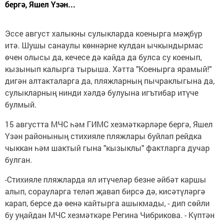
бергә, Яшел Үзән...
Эссе август халыкны сулыкларда коенырга мәҗбүр
итә. Шушы санаулы көннәрне кулдан ычкындырмас
өчен олысы да, кечесе дә кайда да булса су коенып,
кызынып калырга тырыша. Хәтта "Коенырга ярамый!"
дигән алтакталарга да, пляжларның пычраклыгына да,
сулыкларның нинди хәлдә булуына игътибар итүче
булмый.
15 августта МЧС һәм ГИМС хезмәткәрләре бергә, Яшел
Үзән районының стихияле пляжлары буйлап рейдка
чыккан һәм шактый гына "кызыклы" фактларга дучар
булган.
-Стихияле пляжларда ял итүчеләр безне әйбәт каршы
алып, сорауларга теләп җавап бирсә дә, кисәтүләргә
карап, берсе дә өенә кайтырга ашыкмады, - дип сөйли
бу уңайдан МЧС хезмәткәре Регина Чибрикова. - Күптән