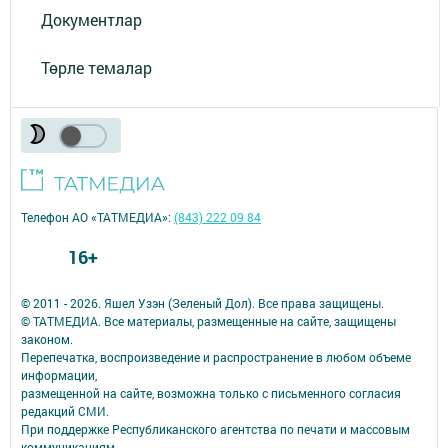
Документлар
Төрле темалар
Телефон АО «ТАТМЕДИА»:
(843) 222 09 84
16+
© 2011 - 2026. Яшел Узэн (Зеленый Дол). Все права защищены.
© ТАТМЕДИА. Все материалы, размещенные на сайте, защищены
законом.
Перепечатка, воспроизведение и распространение в любом объеме
информации,
размещенной на сайте, возможна только с письменного согласия
редакций СМИ.
При поддержке Республиканского агентства по печати и массовым
коммуникациям.