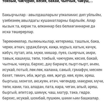
токбый, чәкчүрин, кесия, бакай, чыпчык, чәкүш,...
Бакырчылар - авылдашларым үпкәләмәс дип уйлыйм,
үзебезнең авылдагы кушаматларны барлыйк. Алар
кызык та, кирәк тә, өлкәннәр без белмәгәннәрне дә
искә төшерерләр.
Төрекнекеләр, пыякныкылар, кетермеш, ташлык, бака,
черки, әткәч, үрдәк,бачук, кәҗә, мурыз, катык, кәчүк,
кәбүч, путап, әпә, мүки, мишәр, пуез, сыерчык, әмри,
тавык, кашмуш, төпи, токбый, чәкчүрин, кесия, бакай,
чыпчык, чәкүш, бәрхис, дәү бәрәңге, пырт-пырт, әһем,
исукай, потый, лөк-лөк, калама, сакый, грмафун, мескен
бәхет, төмәч, әбә, җәгүр, көя, җәгүр, көя, куян, әреш,
быргыш, монгол, аю,куян, әтәч, чөгендер, мәкүрки, мүчи,
төпи, ками, таз, аладан, пата, кара, чегән, апый, әреш,
быргый, әпитсәр, шимүк, чаш, матур, тәкә, гөдрә.
бәрхис, исукай, шомбай, пушкин, шәми һәм башкалар.