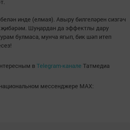
т.
 белән инде (елмая). Авыру билгеләрен сизгәч
ы җибәрәм. Шуңардан да эффектлы дару
урам булмаса, мунча ягып, бик шәп итеп
сез!
интересным в
Telegram-канале
Татмедиа
в национальном мессенджере MАХ: