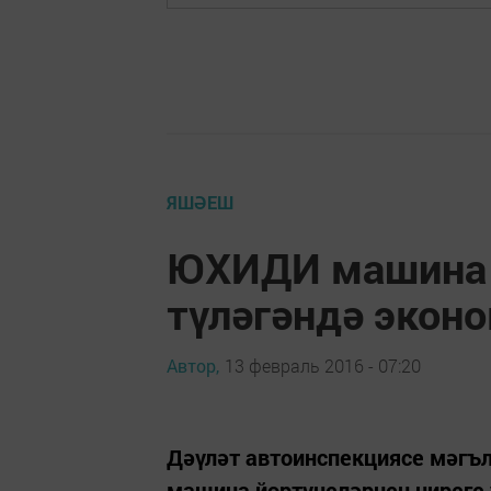
ЯШӘЕШ
ЮХИДИ машина 
түләгәндә экон
Автор,
13 февраль 2016 - 07:20
Дәүләт автоинспекциясе мәгъ
машина йөртүчеләрнең чиреге 