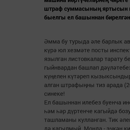
штраф суммасының яртысын гы
быелгы ел башыннан бирелгән
Әмма бу турыда әле барлык а
күрә юл хезмәте посты инспе
язылган листовкалар тарату б
гыйнвардан башлап дәүләтебе
күңелен күтәреп кызыксындыр
алган штрафыңны тиз арада (20
синеке!
Ел башыннан илебез буенча ин
һәм һәр дүртенче кагыйдә бозу
ташламаны кулланган. Тик әле
дә кагылмый. Монда - эчкән к