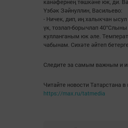
канәфернең төшкәне юк, ди. Вә
Үзбәк Зәйнуллин, Васильево:
- Ничек, дип, иң халыкчан ысул
үк, тозлап-борычлап 40°Слын
кулланганым юк әле. Температ
чабынам. Сихәте әйтеп бетерге
Следите за самым важным и 
Читайте новости Татарстана 
https://max.ru/tatmedia