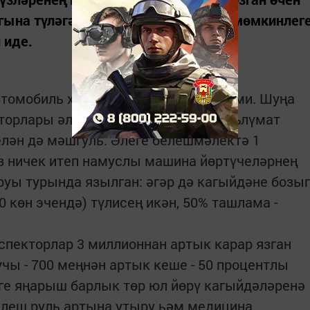
на түләгән. Болай экономия ясау мөмкинлег
 иде.
втомобиль хуҗалары да белеп бетерми. Шуңа
кторлары әлеге яңалык турында мәгълүмат
елән дә мәшгуль. Әлеге белешмәлектә 1
з ничек итеп намуслы машина йөртүчеләрнең
уы турында язылган: әгәр дә кагыйдәне бозы
 көн эчендә) түлисең икән, 50% ташлама -
спекторлар 3 миллионнан артык карар язган
чы - 700 меңнән артык кеше - 50 процентлы
ге яңарыш барлык төр юл йөрү кагыйдәләренә
илеш руль артына утыру һәм медицина