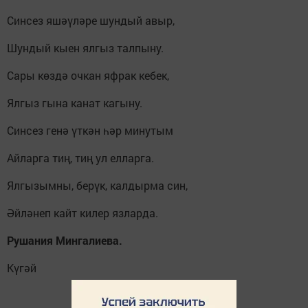
Синсез яшәүләре шундый авыр,
Шундый кыен ялгыз талпыну.
Сары көздә очкан яфрак кебек,
Ялгыз гына канат кагыну.
Синсез генә үткән һәр минутым
Айларга тиң, тиң ул елларга.
Ялгызымны, берүк, калдырма син,
Әйләнеп кайт килер язларда.
Рушания Мингалиева.
Күгәй