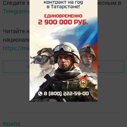
Следите за самым важным и интересным в
Telegram-канале
Татмедиа
Читайте новости Татарстана в
национальном мессенджере MАХ:
https://max.ru/tatmedia
Перейти на страницу новости
ЯШӘЕШ