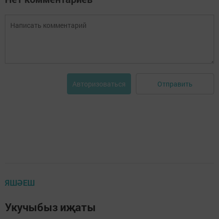
Отправить
Авторизоваться
ЯШӘЕШ
Укучыбыз иҗаты