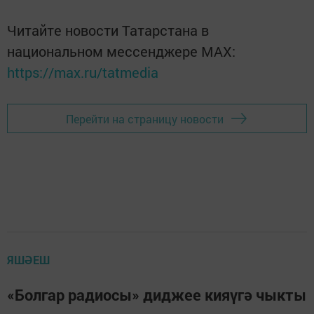
Читайте новости Татарстана в
национальном мессенджере MАХ:
https://max.ru/tatmedia
Перейти на страницу новости
ЯШӘЕШ
«Болгар радиосы» диджее кияүгә чыкты