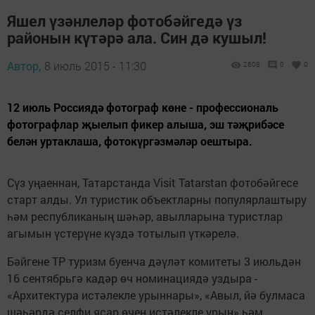
Яшел үзәнлеләр фотобәйгедә үз
районын күтәрә ала. Син дә кушыл!
Автор,
8 июль 2015 - 11:30
2608
0
0
12 июль Россия­дә фотограф көне - профессиональ
фотографлар җыелып фикер алыша, эш тәҗрибәсе
белән уртак­лаша, фотокүргәзмәләр оештыра.
Сүз уңаеннан, Татарстанда Visit Tatarstan фотобәйгесе
старт алды. Ул туристик объектларны популярлаштыру
һәм республиканың шәһәр, авылларына туристлар
агымын үстерүне күздә тотылып үткәрелә.
Бәйгене ТР туризм буенча дәүләт комитеты 3 июльдән
16 сентябрьгә кадәр өч номинациядә уздыра -
«Архитектура истәлекле урыннары», «Авыл, йә булмаса
шәһәрдә селфи ясар өчен истәлекле урын» һәм