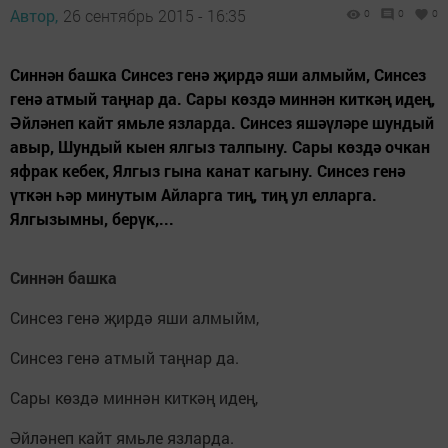
Автор,
26 сентябрь 2015 - 16:35
0
0
0
Синнән башка Синсез генә җирдә яши алмыйм, Синсез
генә атмый таңнар да. Сары көздә миннән киткәң идең,
Әйләнеп кайт ямьле язларда. Синсез яшәүләре шундый
авыр, Шундый кыен ялгыз талпыну. Сары көздә очкан
яфрак кебек, Ялгыз гына канат кагыну. Синсез генә
үткән һәр минутым Айларга тиң, тиң ул елларга.
Ялгызымны, берүк,...
Синнән башка
Синсез генә җирдә яши алмыйм,
Синсез генә атмый таңнар да.
Сары көздә миннән киткәң идең,
Әйләнеп кайт ямьле язларда.