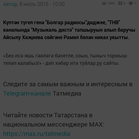
Автор,
8 июль 2015 - 10:30
1990
0
1
Күптән түгел генә "Болгар радиосы"диджее, "ТНВ"
каналында "Музыкаль дистә" тапшыруын алып баручы
Айсылу Хаҗиева сөйгәне Рамил белән никах укытты.
«Без исә яшь гаиләгә бәхетле, озын, тыныч тормыш
теләп калабыз!» - дип хәбәр итә туйлар.ру сайты.
Следите за самым важным и интересным в
Telegram-канале
Татмедиа
Читайте новости Татарстана в
национальном мессенджере MАХ:
https://max.ru/tatmedia