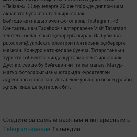
«Пейзаж». Җиңүчеләргә 20 сентябрьдә диплом һәм
акчалата бүләкләр тапшырылачак.
Бәйгедә катнашыр өчен фотоларны Instaqram, «В
Контакте» һәм Facebook челтәрләренә Visit Tatarstan
хештегы белән язып җибәрергә кирәк. Йә булмаса,
pr.tourism@yandex.ru электрон почтасына җибәрергә
мөмкин. Конкурс нәтиҗәләре буенча, Татарстанның
турис­тик объектларында күргәзмә оештырылачак.
Дуслар, сез дә бу бәйгедән читтә калмагыз. Матур-
матур фотоларыгызны югарыда күрсәтелгән
адресларга юллагыз. Истәлекле урыннар безнең район
җирлегендә дә җитәрлек бит.
Следите за самым важным и интересным в
Telegram-канале
Татмедиа