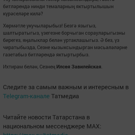
битләрендә нинди темаларның яктыртылышын
күрәселәре килә?
Хөрмәтле укучыларыбыз! Безгә языгыз,
шалтыратыгыз, үзегезне борчыган сорауларыгызны
бирегез, яңалыклар белән уртаклашыгыз. Ә без, үз
чиратыбызда, Сезне кызыксындырган мәсьәләләрне
газетабыз битләрендә яктыртырбыз.
Ихтирам белән, Сезнең
Илсөя Завилейская
.
Следите за самым важным и интересным в
Telegram-канале
Татмедиа
Читайте новости Татарстана в
национальном мессенджере MАХ: