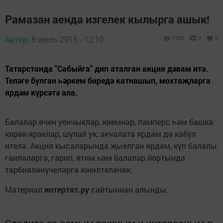
Рамазан аенда изгелек кылырга ашык!
Автор,
8 июль 2015 - 12:10
1255
0
0
Татарстанда "Сабыйга" дип аталган акция дәвам итә.
Теләге булган һәркем биредә катнашып, мохтаҗларга
ярдәм күрсәтә ала.
Балалар өчен уенчыклар, киемнәр, памперс һәм башка
кирәк-яраклар, шулай ук, акчалата ярдәм дә кабул
ителә. Акция кысаларында җыелган ярдәм, күп балалы
гаиләләргә, гарип, ятим һәм балалар йортында
тәрбияләнүчеләргә юнәлтеләчәк.
Материал
интертат.ру
сайтыннан алынды.