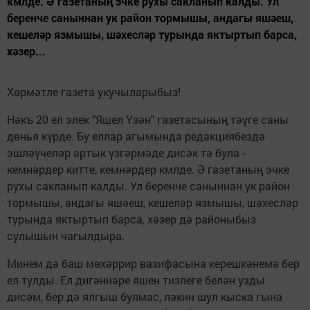
кмлде. Ә газетаның эчке рухы сакланып калды. Ул
беренче саныннан ук район тормышы, андагы яшәеш,
кешеләр язмышы, шәхесләр турында яктыртып барса,
хәзер...
Хөрмәтле газета укучыларыбыз!
Нәкъ 20 ел элек "Яшел Үзән" газетасының тәүге саны
дөнья күрде. Бу еллар агымында редакциябездә
эшләүчеләр артык үзгәрмәде дисәк тә була -
кемнәрдер китте, кемнәрдер кмлде. Ә газетаның эчке
рухы сакланып калды. Ул беренче саныннан ук район
тормышы, андагы яшәеш, кешеләр язмышы, шәхесләр
турында яктыртып барса, хәзер дә районыбыз
сулышын чагылдыра.
Минем дә баш мөхәррир вазифасына керешкәнемә бер
ел тулды. Ел дигәннәре яшен тизлеге белән узды
дисәм, бер дә ялгыш булмас, ләкин шул кыска гына