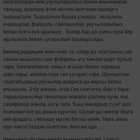
мизгелләрдә мин укучыларыбыз белән якыннанрак
танышу, аралашу өчен көчтән килгәнен эшләргә
тырыштым. Тырышлык бушка узмады - кызыклы
очрашулар, файдалы сөйләшүләр, укучыларыбыз
белән күзгә-күз аралашу... Болар бар да үзенә күрә бер
җылылык белән сугарылып башкарылды.
Безнең редакция өчен элек тә, хәзер дә газетаның һәр
санын кызыклы һәм файдалы итү мөһим шарт булып
тора. Белгәнебезчә. вакыт агымы белән тормыш
шартлары, әйләнә-тирә гел үзгәреп тора. Шунлыктан
газетабызның укучылар даирәсе дә яңасы белән
алышына. Ә бу алмаш, әгәр Сез сизсәгез, бергә бара:
тормышның яңа темалары мәкалә үзәгенә күчә, яңа
сәхифәләр ачыла, алга таба "Баш мөхәррир сүзе" дип
исемләнгәне дә дөнья күрәчәк. Шулай да никтер безгә
ике арадагы сөйләшү җитеп бетми кебек. Нәкъ менә
шул хакта Сездән ишетсәм, белсәм иде...
Укучыларыбызны ниләр кызыксындыра, газета