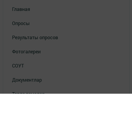
Главная
Опросы
Результаты опросов
Фотогалереи
СОУТ
Документлар
Төрле темалар