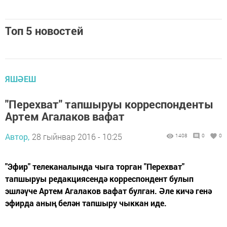
Топ 5 новостей
ЯШӘЕШ
"Перехват" тапшыруы корреспонденты
Артем Агалаков вафат
Автор,
28 гыйнвар 2016 - 10:25
1408
0
0
"Эфир" телеканалында чыга торган "Перехват"
тапшыруы редакциясендә корреспондент булып
эшләүче Артем Агалаков вафат булган. Әле кичә генә
эфирда аның белән тапшыру чыккан иде.