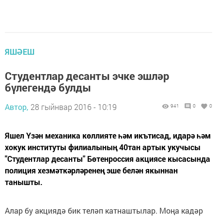
ЯШӘЕШ
Студентлар десанты эчке эшләр
бүлегендә булды
Автор,
28 гыйнвар 2016 - 10:19
941
0
0
Яшел Үзән механика көллияте һәм икътисад, идарә һәм
хокук институты филиалының 40тан артык укучысы
"Студентлар десанты" Бөтенроссия акциясе кысасында
полиция хезмәткәрләренең эше белән якыннан
танышты.
Алар бу акциядә бик теләп катнаштылар. Моңа кадәр