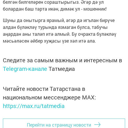
белгән билгеләрен сораштырыгыз. Әгәр дә ул
болардан баш тарта икән, димәк ул - мошенник!
Шуны да онытырга ярамый, әгәр дә игълан бирүче
алдан бүләкләү турында язмаган булса, табучы
аңардан аны таләп итә алмый. Бу очракта бүләкләү
мәсьәләсен әйбер хуҗасы үзе хәл итә ала.
Следите за самым важным и интересным в
Telegram-канале
Татмедиа
Читайте новости Татарстана в
национальном мессенджере MАХ:
https://max.ru/tatmedia
Перейти на страницу новости