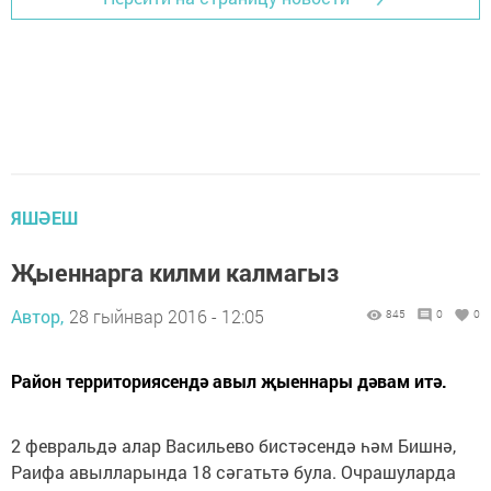
ЯШӘЕШ
Җыеннарга килми калмагыз
Автор,
28 гыйнвар 2016 - 12:05
845
0
0
Район территориясендә авыл җыеннары дәвам итә.
2 февральдә алар Васильево бис­тәсендә һәм Бишнә,
Раифа авылларында 18 сәгатьтә була. Очрашуларда