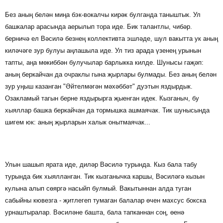
Без аның белән миңа бэк-вокалчы кирәк булганда таныштык. Ул
башкалар арасында аерылып тора иде. Бик талантлы, чибәр.
берничә ел Вәсилә безнең коллективта эшләде, шул вакытта ук аның
киләчәге зур булуы аңлашыла иде. Ул тиз арада үзенең урынын
тапты, аңа мөкиббән булучылар барлыкка килде. Шунысы гаҗәп:
аның беркайчан да очраклы гына җырлары булмады. Без аның белән
зур уңыш казанган "Әйтелмәгән мәхәббәт" дуэтын яздырдык.
Озакламый тагын берне яздырырга җыенган идек. Кызганыч, бу
хыяллар башка беркайчан да тормышка ашмаячак. Тик шунысында
шигем юк: аның җырларын халык онытмаячак...
Улын шашып ярата иде, диләр Вәсилә турында. Кыз бала табу
турында бик хыялланган. Тик кызганычка каршы, Вәсиләгә кызын
кулына алып сөяргә насыйп булмый. Вакытыннан алда туган
сабыйны кювезга - җитлегеп тумаган балалар өчен махсус бокска
урнаштыралар. Вәсиләне башта, бала тапканнан соң, өенә