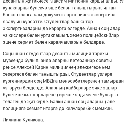
десантын җитәкчесе Максим Митюнин каршы алды. Ул
кунакларны бүлекчә эше белән таныштырып, ялган
банкнотларга һәм документларга ничек экспертиза
ясалуын күрсәтте. Студентлар башка төр
экспертизаларны да карарга өлгерде. Аннан соң алар
үз хисләре белән уртаклашып, хәзер полицейскийлар
эшенә хөрмәт белән караячакларын белдерде.
Соңыннан студентлар десанты милиция тарихы
музеенда булып. анда аларны ветераннар советы
рәисе Алексей Карин милициянең элеккегесе һәм
хәзергесе белән таныштырды. Студентлар үзләре
күргәннәрдән соң МВДга мөнәсәбәтләренең тамырдан
үзгәрүен белдерде. Аларның кайберләре эчке эшләр
бүлеге хезмәткәрләренең ирекле ярдәмчесе булырга
теләген дә җиткерде. Бәлки аннан соң аларның әле
полициягә хезмәт итәргә дә килүләре бик мөмкин.
Лилиана Куликова,