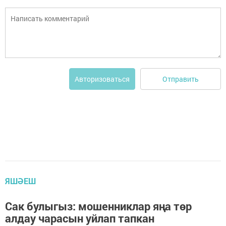
Отправить
Авторизоваться
ЯШӘЕШ
Сак булыгыз: мошенниклар яңа төр
алдау чарасын уйлап тапкан