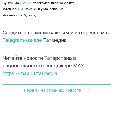
Бу турыда
«Эфир»
телекомпаниясе хәбәр итә.
Туганнарының кайгысын уртаклашабыз.
Чыганак - матбугат.ру.
Следите за самым важным и интересным в
Telegram-канале
Татмедиа
Читайте новости Татарстана в
национальном мессенджере MАХ:
https://max.ru/tatmedia
Перейти на страницу новости