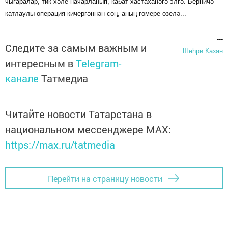
чыгаралар, тик хәле начарланып, кабат хастаханәгә элгә. Берничә
катлаулы операция кичергәннән соң, аның гомере өзелә...
---
Следите за самым важным и
Шәһри Казан
интересным в
Telegram-
канале
Татмедиа
Читайте новости Татарстана в
национальном мессенджере MАХ:
https://max.ru/tatmedia
Перейти на страницу новости