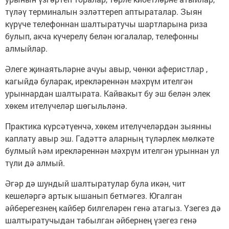
түләү терминалын эзләттереп аптыраталар. Зыян
күрүче телефоннан шалтыратучы шартларына риза
булып, акча күчерелү белән югалалар, телефонны
алмыйлар.
Әлеге җинаятьләрне ачуы авыр, чөнки аферистлар ,
кагыйдә буларак, ирекләреннән мәхрүм ителгән
урыннардан шалтырата. Кайвакыт бу эш белән элек
хөкем ителүчеләр шөгыльләнә.
Практика күрсәтүенчә, хөкем ителүчеләрдән зыянны
каплату авыр эш. Гадәттә аларның түләрлек мөлкәте
булмый һәм ирекләреннән мәхрүм ителгән урыннан ул
түли дә алмый.
Әгәр дә шундый шалтыратулар була икән, чит
кешеләргә артык ышанып бетмәгез. Югалган
әйберегезнең кайбер билгеләрен генә атагыз. Үзегез дә
шалтыратучыдан табылган әйбернең үзегез генә