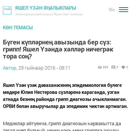
ЯШЕЛ ҮЗӘН ЯҢАЛЫКЛАРЫ
16+
Зеленодольск районының "Яшел Үзән" газетасы
КӨН ТЕМАСЫ
Бүген күпләрнең авызында бер сүз:
грипп! Яшел Үзәндә хәлләр ничегрәк
тора соң?
Автор,
29 гыйнвар 2016 - 08:11
930
0
0
Яшел Үзән үзәк дәваханәсенең эпидемиология бүлеге
мөдире Юлия Нестерова сүзләренә караганда, узган
атнада безнең районда грипп диагнозы ачыкланмаган.
ОРВИ белән авыручылар да эпедимик чиктән артмаган.
Медиклар әйтүенчә, грипп диагнозын һәрвакытта да
төгәл куеп булмый, чөнки нәкъ менә гриппка охшаш