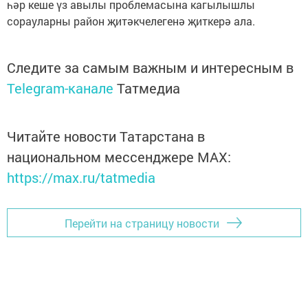
һәр кеше үз авылы проблемасына кагылышлы
сорауларны район җитәкчелегенә җиткерә ала.
Следите за самым важным и интересным в
Telegram-канале
Татмедиа
Читайте новости Татарстана в
национальном мессенджере MАХ:
https://max.ru/tatmedia
Перейти на страницу новости