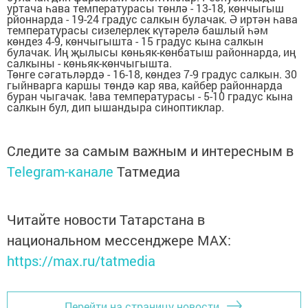
уртача һава температурасы төнлә - 13-18, көнчыгыш
рйоннарда - 19-24 градус салкын булачак. Ә иртән һава
температурасы сизелерлек күтәрелә башлый һәм
көндез 4-9, көнчыгышта - 15 градус кына салкын
булачак. Иң җылысы көньяк-көнбатыш районнарда, иң
салкыны - көньяк-көнчыгышта.
Төнге сәгатьләрдә - 16-18, көндез 7-9 градус салкын.
30
гыйнварга каршы төндә кар ява, кайбер районнарда
буран чыгачак. !ава температурасы - 5-10 градус кына
салкын бул, дип ышандыра синоптиклар.
Следите за самым важным и интересным в
Telegram-канале
Татмедиа
Читайте новости Татарстана в
национальном мессенджере MАХ:
https://max.ru/tatmedia
Перейти на страницу новости