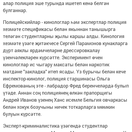
алар полиция эше турында ишетеп кенә белгән
булганнар.
Полицейскийлар - кинологлар һәм экспертлар полиция
хезмәте спецификасы белән якыннан танышырга
теләгән студентларны җылы каршы алды. Кинология
хезмәте үзәге җитәкчесе Сергей Парамонов кунакларга
дүрт аяклы ярдәмчеләрне дрессировкалау
үзенчәлекләрен күрсәтте. Эксперимент өчен
кинологлар ис чыгару максаты белән наркотик
матдәне "закладка" итеп ясады. Үз бурычы белән кече
инспектор-кинолог, полиция старшинасы Ольга
Ефремованың эте - лабрадор Фред беренчеләрдә булып
үтәде. Аннан соң полициянең өлкән прапорщигы
Андрей Иванов үзенең Ханс исемле Бельгия овчаркасы
белән хокук бозучыны ничек тоткарларга мөмкин
булуын күрсәтте.
Эксперт-криминалистика үзәгендә студентлар