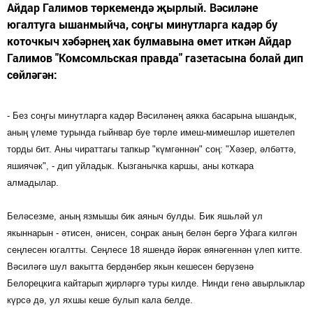
Айдар Галимов төркемендә җырлый. Вәсиләне
югалтуга ышанмыйча, соңгы минутларга кадәр бу
коточкыч хәбәрнең хак булмавына өмет иткән Айдар
Галимов "Комсомльская правда" газетасына болай дип
сөйләгән:
- Без соңгы минутларга кадәр Вәсиләнең аякка басарына ышандык,
аның үлеме турында гыйнвар буе төрле имеш-мимешләр ишетелеп
торды бит. Аны чираттагы тапкыр "күмгәннән" соң: "Хәзер, әлбәттә,
яшиячәк", - дип уйладык. Кызганычка каршы, аны коткара
алмадылар.
Беләсезме, аның язмышы бик аяныч булды. Бик яшьләй ул
якыннарын - әтисен, әнисен, соңрак аның белән бергә Уфага килгән
сеңлесен югалтты. Сеңлесе 18 яшендә йөрәк өянәгеннән үлеп китте.
Вәсиләгә шул вакытта бердәнбер якын кешесен берүзенә
Белорецкига кайтарып җирләргә туры килде. Нинди генә авырлыклар
күрсә дә, ул яхшы кеше булып кала белде.