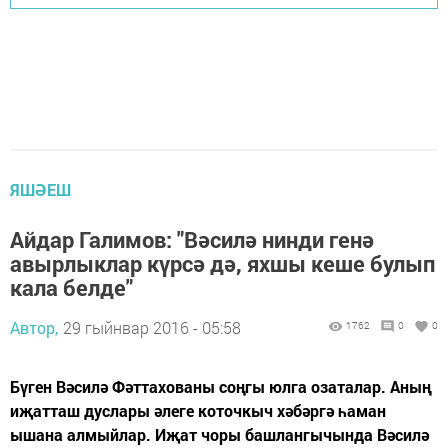
ЯШӘЕШ
Айдар Галимов: "Вәсилә нинди генә
авырлыклар күрсә дә, яхшы кеше булып
кала белде"
Автор,
29 гыйнвар 2016 - 05:58
1762
0
0
Бүген Вәсилә Фәттахованы соңгы юлга озаталар. Аның
иҗатташ дуслары әлеге коточкыч хәбәргә һаман
ышана алмыйлар. Иҗат чоры башлангычында Вәсилә