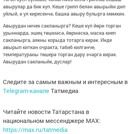
авырулар да бик күп. Кеше грипп белән авырыйм дип
уйлый, ә ул киресенчә, башка авыру булырга мөмкин.
Авырудан ничек сакланырга? Кеше күп йөри торган
урыннарда, эшең төшмәсә, йөрмәскә, маска киеп
сакланырга, аякны корыда тотарга кирәк. Инде
авырып киткән очракта, табиб килгәнче,
температураны төшерә торган дару эчәргә кирәк.
Авырудан сакланыйк, дуслар!
Следите за самым важным и интересным в
Telegram-канале
Татмедиа
Читайте новости Татарстана в
национальном мессенджере MАХ:
https://max.ru/tatmedia