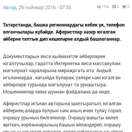
Автор,
29 гыйнвар 2016 - 07:30
1734
0
0
Татарстанда, башка регионнардагы кебек үк, телефон
ялганчылары күбәйде. Аферистлар хәзер югалган
әйберне таптык дип кешеләрне алдый башлаганнар.
Документларын яисә кыйммәтле әйберләрен
югалтучылар, гадәттә Интернетка яисә массакүләм
мәгълүмат чараларына мөрәҗәгать итә. Андый
игъланнарда , кагыйдә буларак, үзләре һәм югалган
әйберләре турында мәгълүмат та урнаштыра.
Мошенниклар менә шуннан файдалана да инде.
Аферистлар игълан авторына шалтыратып, югалган
әйбернең аларда булуын һәм аның өчен түләү сорап,
очрашу урынын билгелиләр. Очрашу вакыты килеп
җиткәч, корбаннарының башын әйләндереп, очрашу
урынын үзгәртеп торалар, төрле кибетләрне атыйлар,