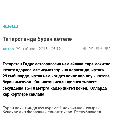
ЯШӘЕШ
Татарстанда буран көтелә
Автор,
29 гыйнвар 2016 - 05:12
1066
0
0
Татарстан Гидрометеорология һәм әйләнә-тирә мохитне
күзәтү идарәсе мәгълүматларына караганда, иртәгә -
29 гыйнварда, иртән һәм көндез көчле кар явуы көтелә,
буран чыгачак. Көньяктан искән җилнең тизлеге
секундына 15-18 метрга кадәр җитеп көчәя. Юлларда
кар көртләре саклана.
Буран вакытында күз күреме 1 чакрымнан кимрәк
булачак дип фаразлый синоптиклар. Республикада