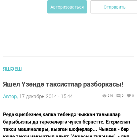
Отправить
Авторизоваться
ЯШӘЕШ
Яшел Үзәндә таксистлар разборкасы!
Автор,
17 декабрь 2014 - 15:44
949
0
0
Редакциябезнең капка төбендә чыккан тавышлар
барыбызны да тәрәзәләргә чүкеп беркетте. Егермеләп
такси машиналары, кызган шоферлар... Чыксак - бер
кеше такси чакыртып алып: "Акчасын түләмим", - дип