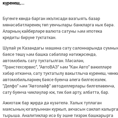
күренеш,...
Бүгенге көндә барган икътисади вәзгыять базар
мөнәсәбәтләренең төп уенчылары банкларга нык бәрә.
Аларның кайберләре валюта сатуны һәм ипотека
кредиты бирүне туктаткан.
Шулай ук Казандагы машина сату салоннарында сумны
бәясе төшү һәм башка сәбәпләр нәтиҗәсендә,
автомобиль сату туктатылган. Мәсәлән,
"Транстехсервис", "АвтоВАЗ" һәм "Кан Авто" вәкилләре
хәбәр иткәнчә, сату туктатылу вакытлыча күренеш, чөнк
автомобильләрнең бәясе буенча әлегә билгесезлек.
"Делфо" һәм "Автолайф" автодиллерлары билгеләвенчә,
сату буенча чикләүләр юк, тик бәя арту, әлбәттә, бар.
Ажиотаж бар җирдә дә күзәтелә. Халык туплаган
маясының югалуыннан куркып, акчасын саклап калырг
тырыша. Аналитиклар исә бу эшне тизрәк башкарырга