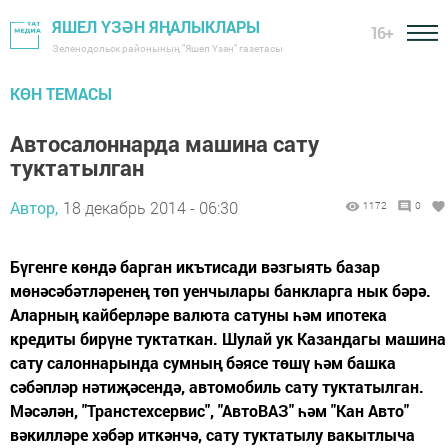
ЯШЕЛ ҮЗӘН ЯҢАЛЫКЛАРЫ
16+
Зеленодольск районының "Яшел Үзән" газетасы
КӨН ТЕМАСЫ
Автосалоннарда машина сату
туктатылган
Автор,
18 декабрь 2014 - 06:30
1172
0
Бүгенге көндә барган икътисади вәзгыять базар
мөнәсәбәтләренең төп уенчылары банкларга нык бәрә.
Аларның кайберләре валюта сатуны һәм ипотека
кредиты бирүне туктаткан. Шулай ук Казандагы машина
сату салоннарында сумның бәясе төшү һәм башка
сәбәпләр нәтиҗәсендә, автомобиль сату туктатылган.
Мәсәлән, "Транстехсервис", "АвтоВАЗ" һәм "Кан Авто"
вәкилләре хәбәр иткәнчә, сату туктатылу вакытлыча