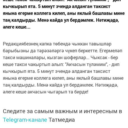
кычкырып ята. 5 минут эчендә алданган таксист
янына егерме коллега килеп, аны яклый башлавы мине
таң калдырды. Менә кайда ул бердәмлек. Нәтиҗәдә,
әлеге кеше...
Редакциябезнең капка төбендә чыккан тавышлар
барыбызны да тәрәзәләргә чүкеп беркетте. Егермеләп
такси машиналары, кызган шоферлар... Чыксак - бер
кеше такси чакыртып алып: "Акчасын түләмим", - дип
кычкырып ята. 5 минут эчендә алданган таксист
янына егерме коллега килеп, аны яклый башлавы мине
таң калдырды. Менә кайда ул бердәмлек. Нәтиҗәдә,
әлеге кеше акчасын чыгарып та бирде!
Следите за самым важным и интересным в
Telegram-канале
Татмедиа