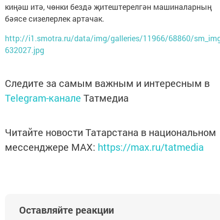
киңәш итә, чөнки бездә җитештерелгән машиналарның
бәясе сизелерлек артачак.
http://i1.smotra.ru/data/img/galleries/11966/68860/sm_img
632027.jpg
Следите за самым важным и интересным в
Telegram-канале
Татмедиа
Читайте новости Татарстана в национальном
мессенджере MАХ:
https://max.ru/tatmedia
Оставляйте реакции