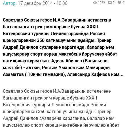
Автор,
17 декабрь 2014 - 13:30
1035
0
0
Советлар Союзы герое И.А.Заварыкин истәлегенә
багышланган грек-рим көрәше буенча XXXII
Бөтенроссия турниры Лениногорскийда Россия
шәһәрләреннән 350 катнашучыны җыйды. Тренер
Андрей Данилов сүзләренә караганда, балалар һәм
яшүсмерләр спорт көрәш мәктәбенә йөрүчеләр әйбәт
нәтиҗәләр күрсәткән. Адель Абишев (Васильево
мәктәбе) - алтын, Рөстәм Умаров һәм Мамирҗан
Азаматов ( 10нчы гимназия), Александр Хафизов һәм...
Советлар Союзы герое И.А.Заварыкин истәлегенә
багышланган грек-рим көрәше буенча XXXII
Бөтенроссия турниры Лениногорскийда Россия
шәһәрләреннән 350 катнашучыны җыйды. Тренер
Андрей Данилов сүзләренә караганда, балалар һәм
яшүсмерләр спорт көрәш мәктәбенә йөрүчеләр әйбәт