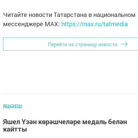
Читайте новости Татарстана в национальном
мессенджере MАХ:
https://max.ru/tatmedia
Перейти на страницу новости
ЯШӘЕШ
Яшел Үзән көрәшчеләре медаль белән
кайтты