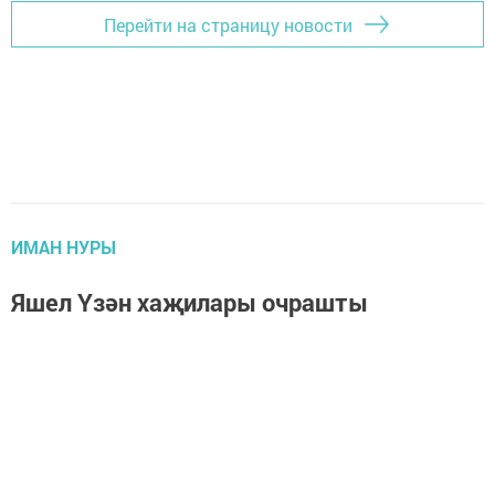
Перейти на страницу новости
ИМАН НУРЫ
Яшел Үзән хаҗилары очрашты
Автор,
17 декабрь 2014 - 12:10
1181
0
0
Шәһәр мәдрәсәсендә быел исән-сау хаҗга барып, изге
ниятләрен үтәп кайткан хаҗилар очрашты. Ерак
сәфәрдән әйләнеп кайтканга ике айдан артык вакыт
үткән. Бер төркемдә йөргән әбиләр, абый-апалар бер-