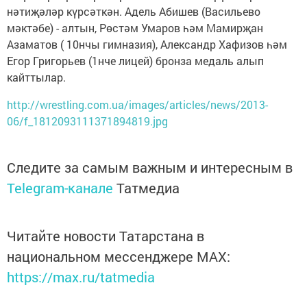
нәтиҗәләр күрсәткән. Адель Абишев (Васильево
мәктәбе) - алтын, Рөстәм Умаров һәм Мамирҗан
Азаматов ( 10нчы гимназия), Александр Хафизов һәм
Егор Григорьев (1нче лицей) бронза медаль алып
кайттылар.
http://wrestling.com.ua/images/articles/news/2013-
06/f_1812093111371894819.jpg
Следите за самым важным и интересным в
Telegram-канале
Татмедиа
Читайте новости Татарстана в
национальном мессенджере MАХ:
https://max.ru/tatmedia