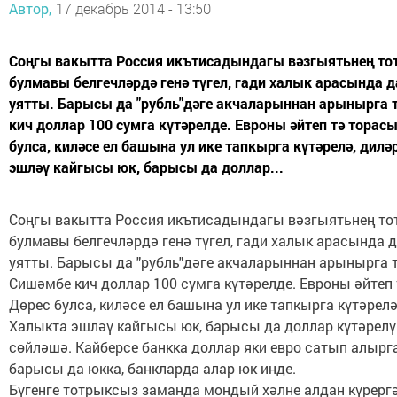
Автор,
17 декабрь 2014 - 13:50
Соңгы вакытта Россия икътисадындагы вәзгыятьнең т
булмавы белгечләрдә генә түгел, гади халык арасында 
уятты. Барысы да "рубль"дәге акчаларыннан арынырга 
кич доллар 100 сумга күтәрелде. Евроны әйтеп тә торас
булса, киләсе ел башына ул ике тапкырга күтәрелә, дилә
эшләү кайгысы юк, барысы да доллар...
Соңгы вакытта Россия икътисадындагы вәзгыятьнең т
булмавы белгечләрдә генә түгел, гади халык арасында 
уятты. Барысы да "рубль"дәге акчаларыннан арынырга т
Сишәмбе кич доллар 100 сумга күтәрелде. Евроны әйтеп 
Дөрес булса, киләсе ел башына ул ике тапкырга күтәрелә
Халыкта эшләү кайгысы юк, барысы да доллар күтәрел
сөйләшә. Кайберсе банкка доллар яки евро сатып алырга
барысы да юкка, банкларда алар юк инде.
Бүгенге тотрыксыз заманда мондый хәлне алдан күрергә