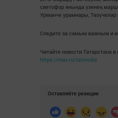
светофор янында үзенең марш
Урманче урамнары, Төзүчеләр 
Следите за самым важным и 
Читайте новости Татарстана 
https://max.ru/tatmedia
Оставляйте реакции