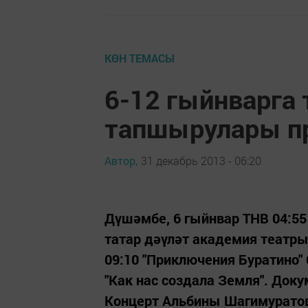
КӨН ТЕМАСЫ
6-12 гыйнварга
тапшырулары п
Автор,
31 декабрь 2013 - 06:20
Дүшәмбе, 6 гыйнвар ТНВ 04:55 
татар дәүләт академия театры
09:10 "Приключения Буратино" 
"Как нас создала Земля". Докум
Концерт Альбины Шагимуратово