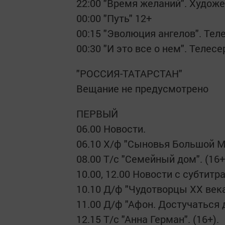
22:00 "Время желаний". Худож
00:00 "Путь" 12+
00:15 "Эволюция ангелов". Те
00:30 "И это все о нем". Телесе
"РОССИЯ-ТАТАРСТАН"
Вещание не предусмотрено
ПЕРВЫЙ
06.00 Новости.
06.10 Х/ф "Сыновья Большой М
08.00 Т/с "Семейный дом". (16+
10.00, 12.00 Новости с субтитр
10.10 Д/ф "Чудотворцы ХХ века"
11.00 Д/ф "Афон. Достучаться д
12.15 Т/с "Анна Герман". (16+).