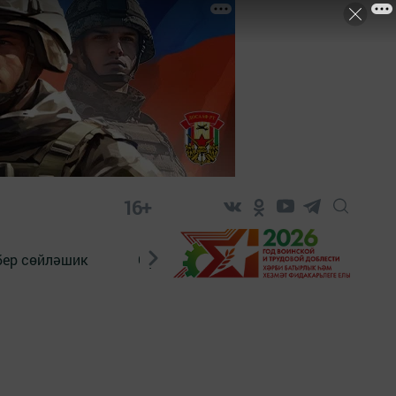
16+
бер сөйләшик
Сүз тарихы
Яшь хәбәрче