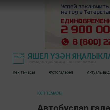
ЯШЕЛ ҮЗӘН ЯҢАЛЫКЛ
Зеленодольск районының "Яшел Үзән" газетасы
Көн темасы
Фотогалерея
Актуаль вид
КӨН ТЕМАСЫ
Автобуслар гад