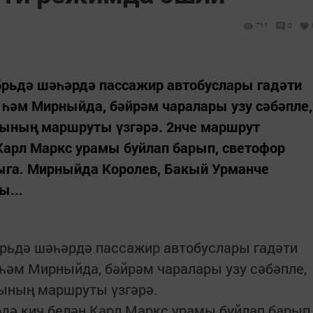
711
0
абрьдә шәһәрдә пассажир автобуслары гадәти
һәм Мирныйда, бәйрәм чаралары узу сәбәпле,
арының маршруты үзгәрә. 2нче маршрут
Карл Маркс урамы буйлап барып, светофор
ыга. Мирныйда Королев, Бакый Урманче
ы...
абрьдә шәһәрдә пассажир автобуслары гадәти
һәм Мирныйда, бәйрәм чаралары узу сәбәпле,
рының маршруты үзгәрә.
дә кич белән Карл Маркс урамы буйлап барып,