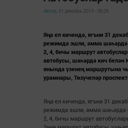
Автор,
31 декабрь 2013 - 06:26
Яңа ел кичендә, ягъни 31 дек
режимда эшли, әмма шәһәрдә 
2, 4, 6нчы маршрут автобусл
автобусы, шәһәрдә кич белән 
янында үзенең маршрутына ч
урамнары, Төзүчеләр проспект
Яңа ел кичендә, ягъни 31 дек
режимда эшли, әмма шәһәрдә 
2, 4, 6нчы маршрут автобусла
2нче маршрут автобусы, шәһәр