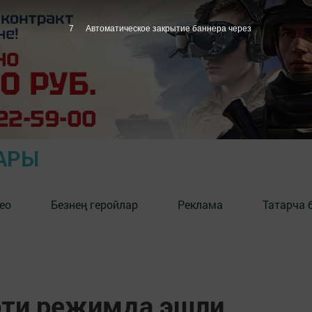
6
Автоматическое закрытие баннера через
АРЫ
ео
Безнең геройлар
Реклама
Татарча 
әти режимда эшли