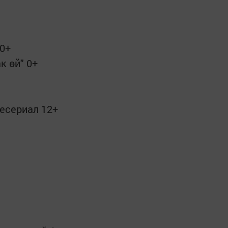
 0+
к өй" 0+
лесериал 12+