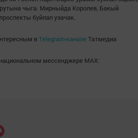
рутына чыга. Мирныйда Королев, Бакый
проспекты буйлап узачак.
интересным в
Telegram-канале
Татмедиа
в национальном мессенджере MАХ: