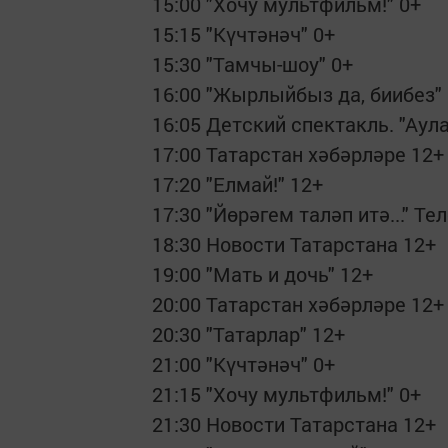
15:00 "Хочу мультфильм!" 0+
15:15 "Күчтәнәч" 0+
15:30 "Тамчы-шоу" 0+
16:00 "Жырлыйбыз да, биибез"
16:05 Детский спектакль. "Аула
17:00 Татарстан хәбәрләре 12+
17:20 "Елмай!" 12+
17:30 "Йөрәгем таләп итә..." Те
18:30 Новости Татарстана 12+
19:00 "Мать и дочь" 12+
20:00 Татарстан хәбәрләре 12+
20:30 "Татарлар" 12+
21:00 "Күчтәнәч" 0+
21:15 "Хочу мультфильм!" 0+
21:30 Новости Татарстана 12+