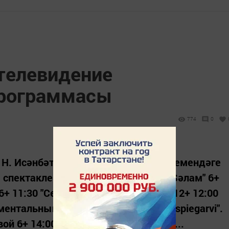
 телевидение
рограммасы
774
0
Н. Исәнбәт. "Гөлҗамал". Г. Камал исемендәге
 спектакле 12+ 07:00 "Sиңа Mиннән Sәлам" 6+
6+ 11:30 "Секреты татарской кухни" 12+ 12:00
ентальный фильм 12+ 13:00 "Voerri spiegarvi".
й 6+ 14:00 Новости Татарстана 12+...