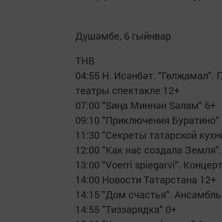
Дүшәмбе, 6 гыйнвар
ТНВ
04:55 Н. Исәнбәт. "Гөлҗамал".
театры спектакле 12+
07:00 "Sиңа Mиннән Sәлам" 6+
09:10 "Приключения Буратино"
11:30 "Секреты татарской кухн
12:00 "Как нас создала Земля
13:00 "Voerri spiegarvi". Конц
14:00 Новости Татарстана 12+
14:15 "Дом счастья". Ансамбль
14:55 "Тиззарядка" 0+