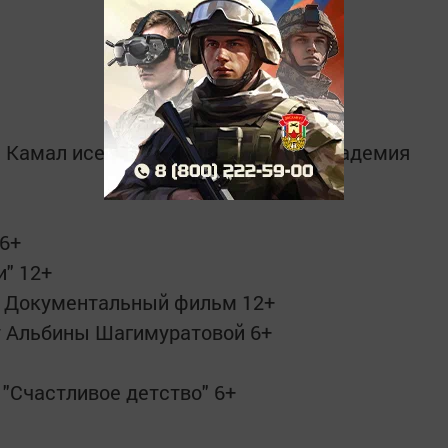
 Г. Камал исемендәге татар дәүләт академия
 6+
и" 12+
". Документальный фильм 12+
ерт Альбины Шагимуратовой 6+
 "Счастливое детство" 6+