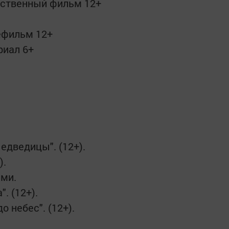
ественный фильм 12+
лефильм 12+
риал 6+
едведицы". (12+).
).
ами.
. (12+).
о небес". (12+).