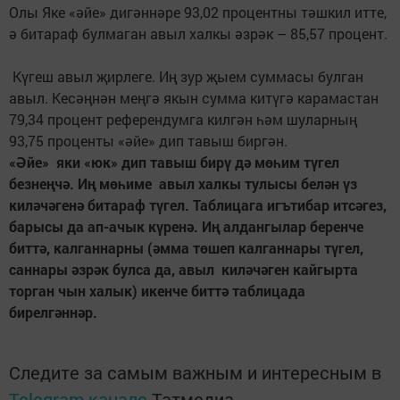
Олы Яке «әйе» дигәннәре 93,02 процентны тәшкил итте,
ә битараф булмаган авыл халкы әзрәк – 85,57 процент.
Күгеш авыл җирлеге. Иң зур җыем суммасы булган
авыл. Кесәңнән меңгә якын сумма китүгә карамастан
79,34 процент референдумга килгән һәм шуларның
93,75 проценты «әйе» дип тавыш биргән.
«Әйе» яки «юк» дип тавыш бирү дә мөһим түгел
безнеңчә. Иң мөһиме авыл халкы тулысы белән үз
киләчәгенә битараф түгел. Таблицага игътибар итсәгез,
барысы да ап-ачык күренә. Иң алдангылар беренче
биттә, калганнарны (әмма төшеп калганнары түгел,
саннары әзрәк булса да, авыл киләчәген кайгырта
торган чын халык) икенче биттә таблицада
бирелгәннәр.
Следите за самым важным и интересным в
Telegram-канале
Татмедиа