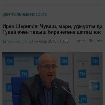
ЦЕНТРАЛЬНЫЕ НОВОСТИ
Ирек Шәрипов: Чуваш, мари, удмурты да
Тукай өчен тавыш бирәчәгенә шигем юк
Татар-информ,
21 ноябрь 2018 - 13:56
1817
0
0