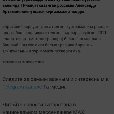
залында ТРның атказанган рәссамы Александр
Артамоновның шәхси күргәзмәсе ачылды.
«Братский корпус» дип аталган күргәзмәсенә рәссам
соңгы биш елда иҗат ителгән әсәрләрен куйган. 2011
елдан офорт (металл гравюра) белән шөгыльләнә
башлый һәм үзе өчен басма графика борынгы
техникасының зур мөмкинлекләрен ача.
Фото: https://vk.com/ostrov_sviyazhsk
Следите за самым важным и интересным в
Telegram-канале
Татмедиа
Читайте новости Татарстана в
национальном мессенджере MАХ: