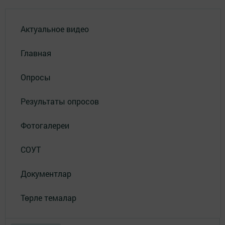
Актуальное видео
Главная
Опросы
Результаты опросов
Фотогалереи
СОУТ
Документлар
Төрле темалар