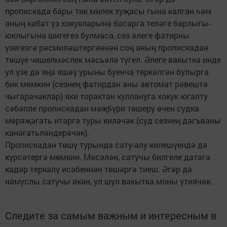
пропискада бары тик милек хуҗасы гына калган һәм
аның кабат үз хокукларына басарга теләге барлыгы-
юклыгына шигегез булмаса, сез әлеге фатирны
үзегезгә рәсмиләштергәннән соң аның пропис­кадан
төшүе чишелмәслек мәсьәлә түгел. Әлеге вакытка инде
ул үзе дә яңа яшәү урыны буенча теркәлгән булырга
бик мөмкин (сезнең фатирдан аны автомат рәвештә
чыгарачаклар) яки торактан куллануга хокук югалту
сәбәпле пропискадан мәҗбүри төшерү өчен судка
мөрәҗәгать итәргә туры киләчәк (суд сезнең дәгъваны
канәгатьләндерәчәк).
Пропискадан төшү турында сату-алу килешүендә дә
күрсәтергә мөмкин. Мәсәлән, сатучы билгеле датага
кадәр теркәлү исәбеннән төшәргә тиеш. Әгәр дә
намуслы сатучы икән, ул шул вакытка моны үтиячәк.
Следите за самым важным и интересным в