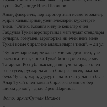
хуплыйм”, - диде Ирек Шәрипов.
Аның фикеренчә, һәр аэропортның исеме төбәкнең,
җирле халыкларның үзенчәлекләрен күрсәтергә
тиеш. “Әйтик, Казанга килүче кешеләр өчен
Габдулла Тукай аэропортында мәгълүмат стендлары
булырга, гомумән, аэропортка ни өчен нәкъ менә
Тукай исеме бирелгәне аңлашылырга тиеш”, – ди ул.
“Бу исемнәрне җирле халык үзе тәкъдим итеп, үзе
расларга тиеш, чөнки Тукай безнең өчен кадерле.
Татарстан Республикасында яшәүче татарлар өчен
генә түгел, руслар да аның биографиясен, иҗатын
белә. Чуваш, мари, удмурты да тоткан урынын белә.
Алар Тукай өчен тавыш бирәчәгенә минем бер
шигем дә юк”, - диде Ирек Шәрипов.
Фото: архив/Султан Исхаков