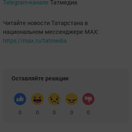
Telegram-канале
Татмедиа
Читайте новости Татарстана в
национальном мессенджере MАХ:
https://max.ru/tatmedia
Оставляйте реакции
0
0
0
0
0