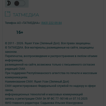
Телефон АО «ТАТМЕДИА»:
(843) 222 09 84
16+
© 2011 - 2026. Яшел Узэн (Зеленый Дол). Все права защищены.
© ТАТМЕДИА. Все материалы, размещенные на сайте, защищены
законом.
Перепечатка, воспроизведение и распространение в любом объеме
информации,
размещенной на сайте, возможна только с письменного согласия
редакций СМИ.
При поддержке Республиканского агентства по печати и массовым
коммуникациям.
Наименование СМИ: Яшел Узэн (Зеленый Дол)
СМИ зарегистрировано Федеральной службой по надзору в сфере
связи,
информационных технологий и массовых коммуникаций
запись о регистрации СМИ Эл № ФС 77- 90146 от 07.10.2025
ФИО главного редактора: Садыкова Ильсия Мансуровна