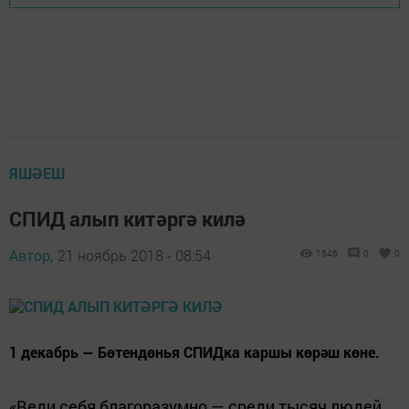
ЯШӘЕШ
СПИД алып китәргә килә
Автор,
21 ноябрь 2018 - 08:54
1546
0
0
1 декабрь — Бөтендөнья СПИДка каршы көрәш көне.
«Веди себя благоразумно — среди тысяч людей