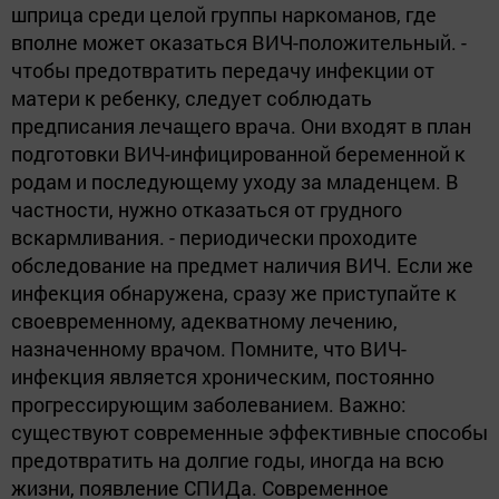
шприца среди целой группы наркоманов, где
вполне может оказаться ВИЧ-положительный. -
чтобы предотвратить передачу инфекции от
матери к ребенку, следует соблюдать
предписания лечащего врача. Они входят в план
подготовки ВИЧ-инфицированной беременной к
родам и последующему уходу за младенцем. В
частности, нужно отказаться от грудного
вскармливания. - периодически проходите
обследование на предмет наличия ВИЧ. Если же
инфекция обнаружена, сразу же приступайте к
своевременному, адекватному лечению,
назначенному врачом. Помните, что ВИЧ-
инфекция является хроническим, постоянно
прогрессирующим заболеванием. Важно:
существуют современные эффективные способы
предотвратить на долгие годы, иногда на всю
жизни, появление СПИДа. Современное