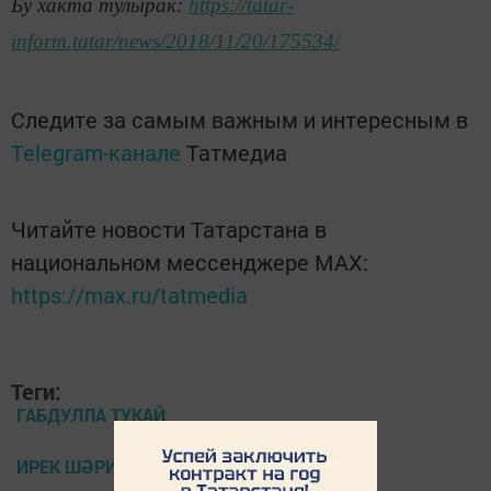
Бу хакта тулырак:
https://tatar-
inform.tatar/news/2018/11/20/175534/
Следите за самым важным и интересным в
Telegram-канале
Татмедиа
Читайте новости Татарстана в
национальном мессенджере MАХ:
https://max.ru/tatmedia
Теги:
ГАБДУЛЛА ТУКАЙ
ИРЕК ШӘРИПОВ