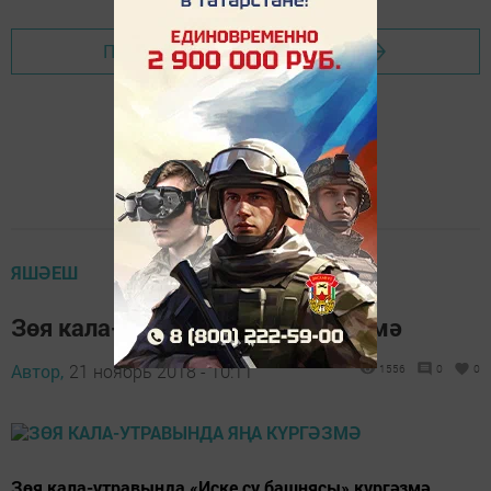
Перейти на страницу новости
ЯШӘЕШ
Зөя кала-утравында яңа күргәзмә
Автор,
21 ноябрь 2018 - 10:11
1556
0
0
Зөя кала-утравында «Иске су башнясы» күргәзмә