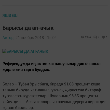
ЯШӘЕШ
Барысы да ап-ачык
Автор,
21 ноябрь 2018 - 15:04
1994
0
1
Референдумда иң актив катнашучылар дип өч авыл
җирлеген атарга булдык.
Болар – Түбән Урысбага, биредә 91,08 процент кеше
тавыш бирүдә катнашып, үзенең җирлегенә битараф
түгеллеген күрсәттеләр. Шуларның 96,85 проценты
«әйе» дип – безгә юлларны төзекләндерергә кирәк дип
җавап бирделәр.