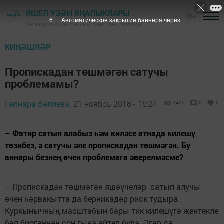
ЯШЕЛ ҮЗӘН ЯҢАЛЫКЛАРЫ
16+
5
Автоматическое закрытие баннера через
Зеленодольск районының "Яшел Үзән" газетасы
КИҢӘШЛӘР
Пропискадан төшмәгән сатучы
проблемамы?
Гөлнара Вәлиева,
21 ноябрь 2018 - 16:24
2405
0
0
– Фатир сатып алабыз һәм киләсе атнада килешү
төзибез, ә сатучы әле пропискадан төшмәгән. Бу
аннары безнең өчен проблемага әверелмәсме?
– Пропискадан төшмәгән яшәүчеләр сатып алучы
өчен һәрвакытта да берникадәр риск тудыра.
Куркынычның масштабын бары тик килешүгә җентекле
бәя биргәннән соң гына әйтеп була. Әгәр дә