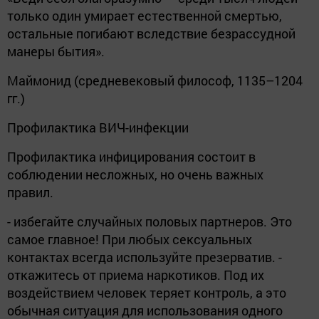
только один умирает естественной смертью,
остальные погибают вследствие безрассудной
манеры бытия».
Маймонид (средневековый философ, 1135–1204
гг.)
Профилактика ВИЧ-инфекции
Профилактика инфицирования состоит в
соблюдении несложных, но очень важных
правил.
- избегайте случайных половых партнеров. Это
самое главное! При любых сексуальных
контактах всегда используйте презерватив. -
откажитесь от приема наркотиков. Под их
воздействием человек теряет контроль, а это
обычная ситуация для использования одного