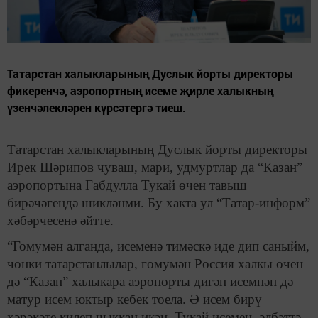
Татарстан халыкларының Дуслык йорты директоры
фикеренчә, аэропортның исеме җирле халыкның
үзенчәлекләрен күрсәтергә тиеш.
Татарстан халыкларының Дуслык йорты директоры
Ирек Шәрипов чуваш, мари, удмуртлар да “Казан”
аэропортына Габдулла Тукай өчен тавыш
бирәчәгендә шикләнми. Бу хакта ул “Татар-информ”
хәбәрчесенә әйтте.
“Гомумән алганда, исеменә тимәскә иде дип саныйм,
чөнки татарстанлылар, гомумән Россия халкы өчен
дә “Казан” халыкара аэропорты дигән исемнән дә
матур исем юктыр кебек тоела. Ә исем бирү
хәрәкәте килеп чыккан икән, Тукай исемен, әлбәттә,