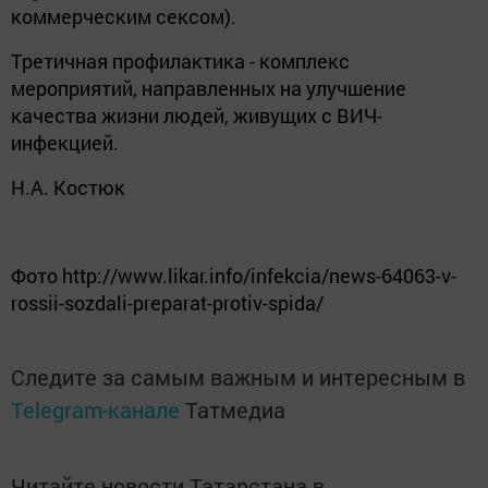
коммерческим сексом).
Третичная профилактика - комплекс
мероприятий, направленных на улучшение
качества жизни людей, живущих с ВИЧ-
инфекцией.
Н.А. Костюк
Фото
http://www.likar.info/infekcia/news-64063-v-
rossii-sozdali-preparat-protiv-spida/
Следите за самым важным и интересным в
Telegram-канале
Татмедиа
Читайте новости Татарстана в