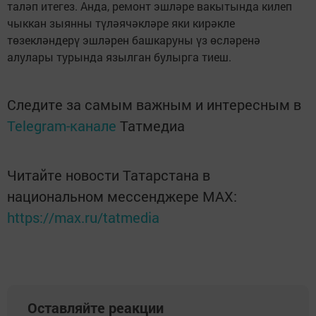
таләп итегез. Анда, ремонт эшләре вакытында килеп
чыккан зыянны түләячәкләре яки кирәкле
төзекләндерү эшләрен башкаруны үз өсләренә
алулары турында язылган булырга тиеш.
Следите за самым важным и интересным в
Telegram-канале
Татмедиа
Читайте новости Татарстана в
национальном мессенджере MАХ:
https://max.ru/tatmedia
Оставляйте реакции