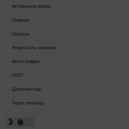
Актуальное видео
Главная
Опросы
Результаты опросов
Фотогалереи
СОУТ
Документлар
Төрле темалар