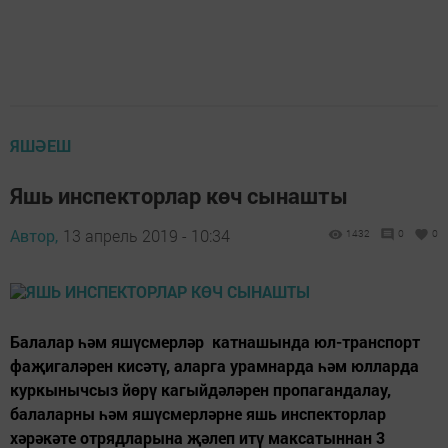
ЯШӘЕШ
Яшь инспекторлар көч сынашты
Автор,
13 апрель 2019 - 10:34
1432
0
0
Балалар һәм яшүсмерләр катнашында юл-транспорт
фаҗигаләрен кисәтү, аларга урамнарда һәм юлларда
куркынычсыз йөрү кагыйдәләрен пропагандалау,
балаларны һәм яшүсмерләрне яшь инспекторлар
хәрәкәте отрядларына җәлеп итү максатыннан 3