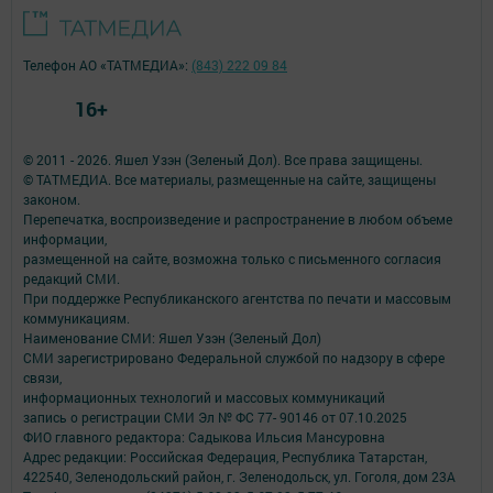
Телефон АО «ТАТМЕДИА»:
(843) 222 09 84
16+
© 2011 - 2026. Яшел Узэн (Зеленый Дол). Все права защищены.
© ТАТМЕДИА. Все материалы, размещенные на сайте, защищены
законом.
Перепечатка, воспроизведение и распространение в любом объеме
информации,
размещенной на сайте, возможна только с письменного согласия
редакций СМИ.
При поддержке Республиканского агентства по печати и массовым
коммуникациям.
Наименование СМИ: Яшел Узэн (Зеленый Дол)
СМИ зарегистрировано Федеральной службой по надзору в сфере
связи,
информационных технологий и массовых коммуникаций
запись о регистрации СМИ Эл № ФС 77- 90146 от 07.10.2025
ФИО главного редактора: Садыкова Ильсия Мансуровна
Адрес редакции: Российская Федерация, Республика Татарстан,
422540, Зеленодольский район, г. Зеленодольск, ул. Гоголя, дом 23А