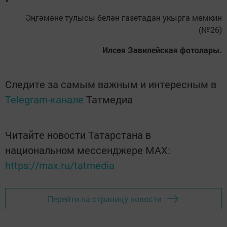
Әңгәмәне тулысы белән газетадан укырга мөмкин
(№26)
Илсөя Завилейская фотолары.
Следите за самым важным и интересным в
Telegram-канале
Татмедиа
Читайте новости Татарстана в
национальном мессенджере MАХ:
https://max.ru/tatmedia
Перейти на страницу новости