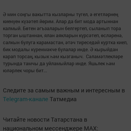
Ә мин соңгы вакытта кызларны түгел, ә егетләрнең
киенүен күзәтеп йөрим. Алар да бит мода артыннан
калмый. Бөтен әгъзаларын белгертеп, сыланып тора
торган ыштаннан, ялан аякларын күрсәтеп, өсләренә,
салкын булуга карамастан, әтәч тиреседәй куртка киеп,
бик модалы күренмәкче булалар инде. Ә кырыйдан
карап торсаң, кызык һәм кызганыч. Сәламәтлекләре
турында тамчы да уйламыйлар инде. Яшьлек һәм
юләрлек чоры бит...
Следите за самым важным и интересным в
Telegram-канале
Татмедиа
Читайте новости Татарстана в
национальном мессенджере MАХ: