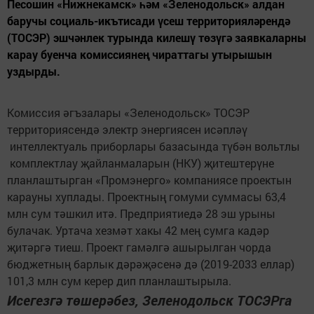
Песошин «Нижнекамск» һәм «Зеленодольск» алдан
баручы социаль-икътисади үсеш территорияләрендә
(ТОСЭР) эшчәнлек турында килешү төзүгә заявкаларны
карау буенча комиссиянең чираттагы утырышын
уздырды.
Комиссия әгъзалары «Зеленодольск» ТОСЭР
территориясендә электр энергиясен исәпләү
интеллектуаль приборлары базасында түбән вольтлы
комплектлау җайланмаларын (НКУ) җитештерүне
планлаштырган «Промэнерго» компаниясе проектын
карауны хуплады. Проектның гомуми суммасы 63,4
млн сум тәшкил итә. Предприятиедә 28 эш урыны
булачак. Уртача хезмәт хакы 42 мең сумга кадәр
җитәргә тиеш. Проект гамәлгә ашырылган чорда
бюджетның барлык дәрәҗәсенә дә (2019-2033 еллар)
101,3 млн сум керер дип планлаштырыла.
Исегезгә төшерәбез, Зеленодольск ТОСЭРга