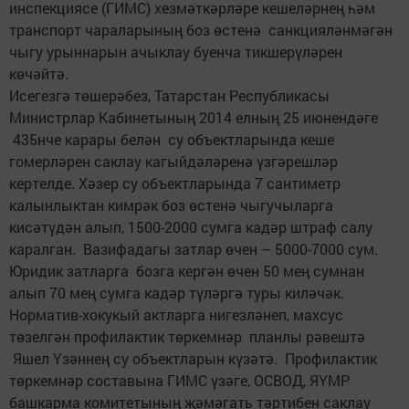
инспекциясе (ГИМС) хезмәткәрләре кешеләрнең һәм
транспорт чараларының боз өстенә санкцияләнмәгән
чыгу урыннарын ачыклау буенча тикшерүләрен
көчәйтә.
Исегезгә төшерәбез, Татарстан Республикасы
Министрлар Кабинетының 2014 елның 25 июнендәге
435нче карары белән су объектларында кеше
гомерләрен саклау кагыйдәләренә үзгәрешләр
кертелде. Хәзер су объектларында 7 сантиметр
калынлыктан кимрәк боз өстенә чыгучыларга
кисәтүдән алып, 1500-2000 сумга кадәр штраф салу
каралган. Вазифадагы затлар өчен – 5000-7000 сум.
Юридик затларга бозга кергән өчен 50 мең сумнан
алып 70 мең сумга кадәр түләргә туры киләчәк.
Норматив-хокукый актларга нигезләнеп, махсус
төзелгән профилактик төркемнәр планлы рәвештә
Яшел Үзәннең су объектларын күзәтә. Профилактик
төркемнәр составына ГИМС үзәге, ОСВОД, ЯҮМР
башкарма комитетының җәмәгать тәртибен саклау