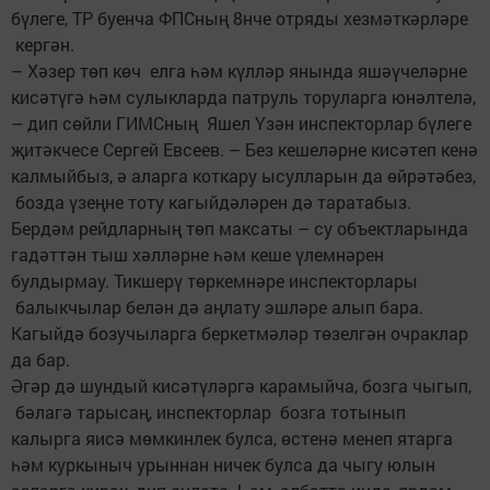
бүлеге, ТР буенча ФПСның 8нче отряды хезмәткәрләре
кергән.
– Хәзер төп көч елга һәм күлләр янында яшәүчеләрне
кисәтүгә һәм сулык­ларда патруль торуларга юнәлтелә,
– дип сөйли ГИМСның Яшел Үзән инспекторлар бүлеге
җитәкчесе Сергей Евсеев. – Без кешеләрне кисәтеп кенә
калмыйбыз, ә аларга коткару ысулларын да өйрәтәбез,
бозда үзеңне тоту кагыйдәләрен дә таратабыз.
Бердәм рейдларның төп максаты – су объектларында
гадәттән тыш хәлләрне һәм кеше үлемнәрен
булдырмау. Тикшерү төркемнәре инспекторлары
балыкчылар белән дә аңлату эшләре алып бара.
Кагыйдә бозучыларга беркетмәләр төзелгән очраклар
да бар.
Әгәр дә шундый кисәтүләргә карамыйча, бозга чыгып,
бәлагә тарысаң, инспекторлар бозга тотынып
калырга яисә мөмкинлек булса, өстенә менеп ятарга
һәм куркыныч урыннан ничек булса да чыгу юлын