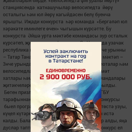
җавапларын бирде. «Велосипедта фигуралы йөртү»
станциясендә катнашучылар велосипедта йөрү
осталыгы һәм юл йөрү кагыйдәсен белү буенча
ярышты. Иҗади конкурста һәр команда «Бергәләп юл
хәрәкәте иминлеге өчен» чыгышын күрсәтте. Бу
конкурста Әйшә урта мәктәбе командасы зур осталык
күрсәтеп, җиңеп чыкты. Һәм алар Яр Чаллыда узачак
республика конкурсында катнашачак. Икенче урынны
– Татар Танае урта мәктәбе алса, 7нче урта мәктәп –
3нче урында. Җиңүчеләргә – кубоклар, грамоталар һәм
велосипедлар, калган катнашучыларга Рәхмәт
хатлары һәм сувенирлар бирелде. ЮИД командалары
җитәкчеләренә истәлекле бүләкләр тапшырылды.
Бөтен призлар да «Юл хәрәкәте иминлеге» ГБУ
тарафыннан әзерләнде. «Имин тәгәрмәч» конкурсы
быел программасының эчтәлекле, оешкан төстә узуы,
күңел күтәренкелеге һәм кояшлы көне белән истә
калды. Балалар бу чарадан уңай эмоцияләр алды, яңа
дуслар тапты, белемнәрен күтәрде. Әлеге конкурс ел