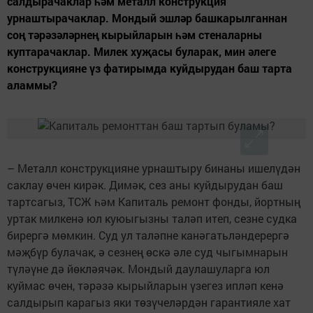
салдырачаклар һәм металл конструкция
урнаштырачаклар. Мондый эшләр башкарылганнан
соң тәрәзәләрнең кырыйларын һәм стеналарны
куптарачаклар. Милек хуҗасы буларак, мин әлеге
конструкцияне үз фатирымда куйдырудан баш тарта
аламмы?
– Металл конструкцияне урнаштыру бинаны ишелүдән
саклау өчен кирәк. Димәк, сез аны куйдырудан баш
тартсагыз, ТСЖ һәм Капиталь ремонт фонды, йортның
уртак милкенә юл куюыгызны таләп итеп, сезне судка
бирергә мөмкин. Суд ул таләпне канәгатьләндерергә
мәҗбүр булачак, ә сезнең өскә әле суд чыгымнарын
түләүне дә йөкләячәк. Мондый даулашуларга юл
куймас өчен, тәрәзә кырыйларын үзегез ипләп кенә
салдырып карагыз яки төзүчеләрдән гарантияле хат