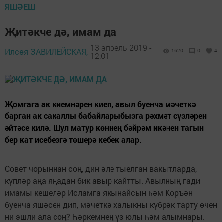
ЯШӘЕШ
Җитәкче дә, имам да
13 апрель 2019 -
Илсөя ЗАВИЛЕЙСКАЯ,
1620
0
4
12:01
Җомгага ак киемнәрен киеп, авыл буенча мәчеткә
барган ак сакаллы бабайларыбызга рәхмәт сүзләрен
әйтәсе килә. Шул матур көннең бәйрәм икәнен тагын
бер кат исебезгә төшерә кебек алар.
Совет чорыннан соң, дин әле тыелган вакытларда,
күпләр аңа яңадан бик авыр кайтты. Авылның гади
имамы кешеләр Исламга якынайсын һәм Коръән
буенча яшәсен дип, мәчеткә халыкны күбрәк тарту өчен
ни эшли ала соң? Һәркемнең үз юлы һәм алымнары.