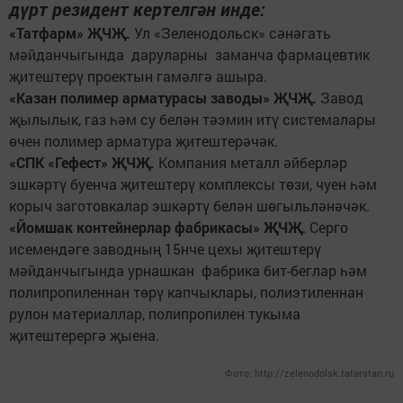
дүрт резидент кертелгән инде:
«Татфарм» ҖЧҖ.
Ул «Зеленодольск» сәнәгать
мәйданчыгында даруларны заманча фармацевтик
җитештерү проектын гамәлгә ашыра.
«Казан полимер арматурасы заводы» ҖЧҖ.
Завод
җылылык, газ һәм су белән тәэмин итү системалары
өчен полимер арматура җитештерәчәк.
«СПК «Гефест» ҖЧҖ.
Компания металл әйберләр
эшкәртү буенча җитештерү комплексы төзи, чуен һәм
корыч заготовкалар эшкәртү белән шөгыльләнәчәк.
«Йомшак контейнерлар фабрикасы» ҖЧҖ
. Серго
исемендәге заводның 15нче цехы җитештерү
мәйданчыгында урнашкан фабрика бит-беглар һәм
полипропиленнан төрү капчыклары, полиэтиленнан
рулон материаллар, полипропилен тукыма
җитештерергә җыена.
Фото:
http://zelenodolsk.tatarstan.ru