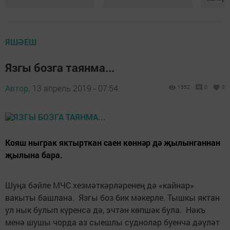
ЯШӘЕШ
Язгы бозга таянма...
Автор,
13 апрель 2019 - 07:54
1552
0
0
Кояш ныграк яктырткан саен көннәр дә җылынганнан
җылына бара.
Шуңа бәйле МЧС хезмәткәрләренең дә «кайнар»
вакыты башлана. Язгы боз бик мәкерле. Тышкы яктан
ул нык булып күренсә дә, эчтән көпшәк була. Нәкъ
менә шушы чорда аз сыешлы суднолар буенча дәүләт