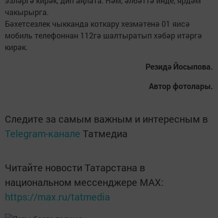
эзләргә кирәк, дип аңлата. Һәм, әлбәттә инде, ярдәм
чакырырга.
Бәхетсезлек чыкканда коткару хезмәтенә 01 яисә
мобиль телефоннан 112гә шалтыратып хәбәр итәргә
кирәк.
Резидә Йосыпова.
Автор фотолары.
Следите за самым важным и интересным в
Telegram-канале
Татмедиа
Читайте новости Татарстана в
национальном мессенджере MАХ:
https://max.ru/tatmedia