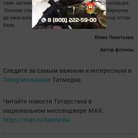
саен катнашучыларда кабатланмас хисләр калдыра.
Моннан соң юлларда кызыл утка чыгарга берәүнең
дә уена килмәячәк. Юл йөрү кагый­дәләрен алар яттан
белә.
Юлия Леонтьева.
Автор фотосы.
Следите за самым важным и интересным в
Telegram-канале
Татмедиа
Читайте новости Татарстана в
национальном мессенджере MАХ:
https://max.ru/tatmedia