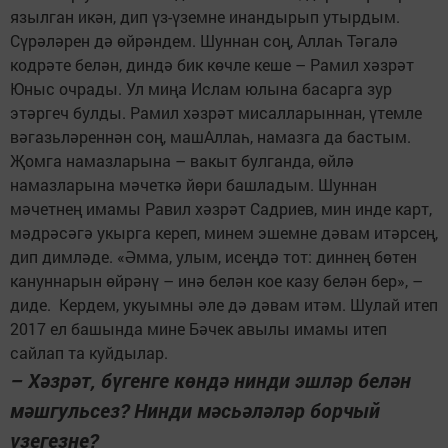
язылган икән, дип үз-үземне инандырып утырдым.
Сүрәләрен дә өйрәндем. Шуннан соң, Аллаһ Тәгалә
кодрәте белән, диндә бик көчле кеше – Рамил хәзрәт
Юныс очрады. Ул миңа Ислам юлына басарга зур
этәргеч булды. Рамил хәзрәт мисалларыннан, үтемле
вәгазьләреннән соң, машАллаһ, намазга да бастым.
Җомга намазларына – вакыт булганда, өйлә
намазларына мәчеткә йөри башладым. Шуннан
мәчетнең имамы Равил хәзрәт Садриев, мин инде карт,
мәдрәсәгә укырга кереп, минем эшемне дәвам итәрсең,
дип димләде. «Әмма, улым, исеңдә тот: диннең бөтен
кануннарын өйрәнү – инә белән кое казу белән бер», –
диде. Кердем, укуымны әле дә дәвам итәм. Шулай итеп
2017 ел башында мине Бәчек авылы имамы итеп
сайлап та куйдылар.
– Хәзрәт, бүгенге көндә нинди эшләр белән
мәшгульсез? Нинди мәсьәләләр борчый
үзегезне?