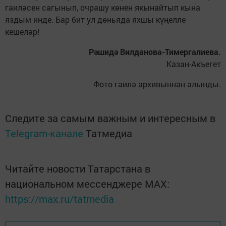
гаиләсен сагынып, очрашу көнен якынайтып кына
яздым инде. Бар бит ул дөньяда яхшы күңелле
кешеләр!
Рәшидә Вилданова-Тимергалиева.
Казан-Акъегет
Фото гаилә архивыннан алынды.
Следите за самым важным и интересным в
Telegram-канале
Татмедиа
Читайте новости Татарстана в
национальном мессенджере MАХ:
https://max.ru/tatmedia