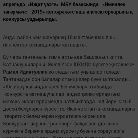
апрельдә «Иҗат үзәге» МБУ базасында «Иминлек
тәгәрмәче –2019» юл хәрәкәте яшь инспекторларының
конкурсы уздырылды.
Анда район һәм шәһәрнең 18 мәктәбеннән яшь
инспектор командалары катнашты.
Бу чара тантаналы гимн астында башланып китте.
Катнашучыларны Яшел Үзән ЮХИДИ бүлеге җитәкчесе
Рамил Идиятуллин
котлады һәм уңышлар теләде.
Тантанадан соң балалар станцияләр буенча таралды.
«Юл йөрү кагыйдәләрен белүчеләр» этабында
конкурста катнашучылар видео­проекторлар һәм
махсус экран ярдәмендә чатлыкларда юл йөрү кагый­
дәсен белүләрен күрсәтте. Икенче этапта командаларга
теоретик белемнәрен күрсәтергә кирәк иде.
Конкурсантлар юл-транспорт фаҗигасендә зыян
күрүчегә беренче ярдәм күрсәтү буенча сорауларга