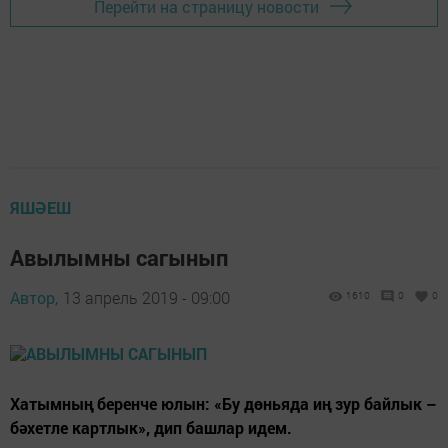
Перейти на страницу новости
ЯШӘЕШ
Авылымны сагынып
Автор,
13 апрель 2019 - 09:00
1610
0
0
Хатымның беренче юлын: «Бу дөньяда иң зур байлык –
бәхетле картлык», дип башлар идем.