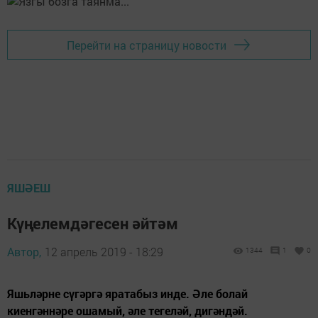
Перейти на страницу новости
ЯШӘЕШ
Күңелемдәгесен әйтәм
Автор,
12 апрель 2019 - 18:29
1344
1
0
Яшьләрне сүгәргә яратабыз инде. Әле болай
киенгәннәре ошамый, әле тегеләй, дигәндәй.