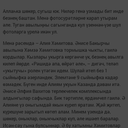
Аллаһка шөкер, сугыш юк. Ниләр генә узмады бит инде
безнең баштан. Менә фотосурәтләрне карап утырам
әле. Туган авылыңны сагынганда кул үзеннән-үзе шул
фотоларга үрелә икән ул.
Менә рәсемдә – Алия Хәмитова. Әнисе Бакырчы
авылына Хәмзә Хәмитовка тормышка чыкты, гаилә
кордылар. Кызлары укырга кергәнче үк, безнең авылга
килеп йөрде. «Рәшидә апа, өйрәт әле», – дигәч, теләп
«укытучы» ролен үтәгән идем. Шулай итеп без 1
сыйныфка әзерләндек. Элемтәне 9 сыйныфка кадәр
өзмәдек. Бүген инде Алиям укуын Казанда дәвам итә.
Әнисе Әлфия Вахитов терлекчелек комплексында
алдынгылар сафында. Бик тәртипле, ярдәмчел гаилә. Ә
Алияне үз оныгымдай якын күреп яратам. Җәй җитеп,
күрешүне зарыгып көтеп алам. Минем үземдә дә,
шөкер, оныклар, оныкчыклар күп, әле ишәеп баралар.
Исән-сау гына булсыннар. Ә бу хатымны Хәмитовлар