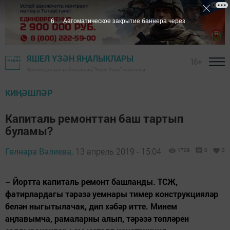
5
Автоматическое закрытие баннера через
ЯШЕЛ ҮЗӘН ЯҢАЛЫКЛАРЫ
16+
Зеленодольск районының "Яшел Үзән" газетасы
КИҢӘШЛӘР
Капиталь ремонттан баш тартып
буламы?
Гөлнара Вәлиева,
13 апрель 2019 - 15:04
1709
0
0
– Йортта капиталь ремонт башланды. ТСЖ,
фатирлардагы тәрәзә уемнары тимер конструкцияләр
белән ныгытылачак, дип хәбәр итте. Минем
аңлавымча, рамаларны алып, тәрәзә төпләрен