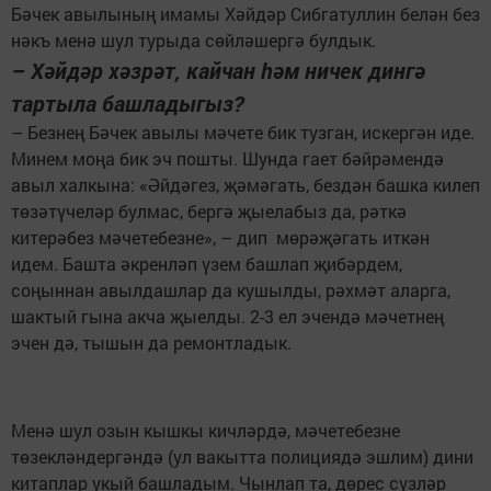
Бәчек авылының имамы Хәйдәр Сибгатуллин белән без
нәкъ менә шул турыда сөйләшергә булдык.
– Хәйдәр хәзрәт, кайчан һәм ничек дингә
тартыла башладыгыз?
– Безнең Бәчек авылы мәчете бик тузган, искергән иде.
Минем моңа бик эч пошты. Шунда гает бәйрәмендә
авыл халкына: «Әйдәгез, җәмәгать, бездән башка килеп
төзәтүчеләр булмас, бергә җыелабыз да, рәткә
китерәбез мәчетебезне», – дип мөрәҗәгать иткән
идем. Башта әкренләп үзем башлап җибәрдем,
соңыннан авылдашлар да кушылды, рәхмәт аларга,
шактый гына акча җыелды. 2-3 ел эчендә мәчетнең
эчен дә, тышын да ремонтладык.
Менә шул озын кышкы кичләрдә, мәчетебезне
төзекләндергәндә (ул вакытта полициядә эшлим) дини
китаплар укый башладым. Чынлап та, дөрес сүзләр