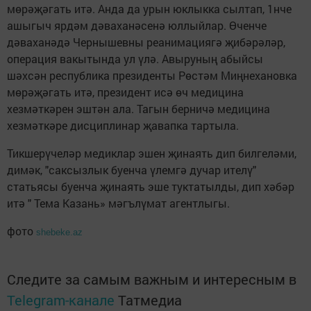
мөрәҗәгать итә. Анда да урын юклыкка сылтап, 1нче
ашыгыч ярдәм дәваханәсенә юллыйлар. Өченче
дәваханәдә Чернышевны реанимациягә җибәрәләр,
операция вакытында ул үлә. Авыруның абыйсы
шәхсән республика президенты Рөстәм Миңнехановка
мөрәҗәгать итә, президент исә өч медицина
хезмәткәрен эштән ала. Тагын берничә медицина
хезмәткәре дисциплинар җавапка тартыла.
Тикшерүчеләр медиклар эшен җинаять дип билгеләми,
димәк, "саксызлык буенча үлемгә дучар ителү"
статьясы буенча җинаять эше туктатылды, дип хәбәр
итә " Тема Казань» мәгълүмат агентлыгы.
фото
shebeke.az
Следите за самым важным и интересным в
Telegram-канале
Татмедиа