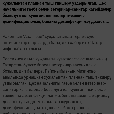
хуҗалыктан планнан тыш тикшерү уздырылган. Цех
начальнигы гаебе белән ветеринар-санитар кагыйдәләр
бозылуга юл куелган: пычаклар тиешенчә
дезинфекцияләнми, бинаны дезинфекцияләү дозасы...
Районның "Аванград" хуҗалыгында терлек сую
антисанитар шартларда бара, дип хәбәр итә "Татар-
информ" агентлыгы.
Россиянең авыл хуҗалыгы күзәтчелеге оешмасының
Татарстан бүлеге биредә ветеринар закончалык
бозыла, дип белдерә. Районыбызның Мизиново
авылында урнашкан хуҗалыктан планнан тыш тикшерү
уздырылган. Цех начальнигы гаебе белән ветеринар-
санитар кагыйдәләр бозылуга юл куелган: пычаклар
тиешенчә дезинфекцияләнми, бинаны дезинфекцияләү
дозасы турында тутырылган журнал юк,
дезинфекциянең нәтиҗәлелеге бактериологик
лабораториядә тикшерелми, колбаса цехында махсус