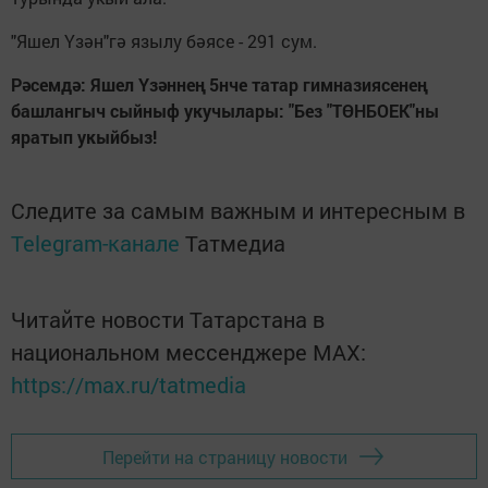
"Яшел Үзән"гә язылу бәясе - 291 сум.
Рәсемдә: Яшел Үзәннең 5нче татар гимназиясенең
башлангыч сыйныф укучылары: "Без "ТӨНБОЕК"ны
яратып укыйбыз!
Следите за самым важным и интересным в
Telegram-канале
Татмедиа
Читайте новости Татарстана в
национальном мессенджере MАХ:
https://max.ru/tatmedia
Перейти на страницу новости