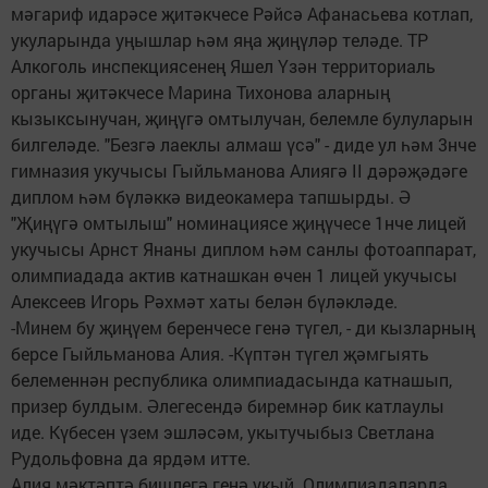
мәгариф идарәсе җитәкчесе Рәйсә Афанасьева котлап,
укуларында уңышлар һәм яңа җиңүләр теләде. ТР
Алкоголь инспекциясенең Яшел Үзән территориаль
органы җитәкчесе Марина Тихонова аларның
кызыксынучан, җиңүгә омтылучан, белемле булуларын
билгеләде. "Безгә лаеклы алмаш үсә" - диде ул һәм 3нче
гимназия укучысы Гыйльманова Алиягә II дәрәҗәдәге
диплом һәм бүләккә видеокамера тапшырды. Ә
"Җиңүгә омтылыш" номинациясе җиңүчесе 1нче лицей
укучысы Арнст Янаны диплом һәм санлы фотоаппарат,
олимпиадада актив катнашкан өчен 1 лицей укучысы
Алексеев Игорь Рәхмәт хаты белән бүләкләде.
-Минем бу җиңүем беренчесе генә түгел, - ди кызларның
берсе Гыйльманова Алия. -Күптән түгел җәмгыять
белеменнән республика олимпиадасында катнашып,
призер булдым. Әлегесендә биремнәр бик катлаулы
иде. Күбесен үзем эшләсәм, укытучыбыз Светлана
Рудольфовна да ярдәм итте.
Алия мәктәптә бишлегә генә укый. Олимпиадаларда