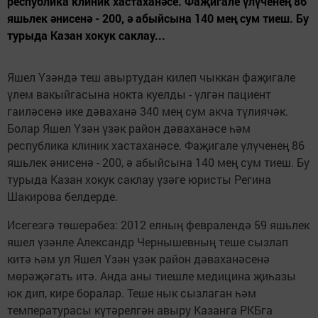
республика клиник хастаханәсе. Фаҗигале үлүченең 86
яшьлек әнисенә - 200, ә абыйсына 140 мең сум тиеш. Бу
турыда Казан хокук саклау...
Яшел Үзәндә теш авыртудан килеп чыккан фаҗигале
үлем вакыйгасына нокта куелды - үлгән пациент
гаиләсенә ике дәваханә 340 мең сум акча түлиячәк.
Болар Яшел Үзән үзәк район дәваханәсе һәм
республика клиник хастаханәсе. Фаҗигале үлүченең 86
яшьлек әнисенә - 200, ә абыйсына 140 мең сум тиеш. Бу
турыда Казан хокук саклау үзәге юристы Регина
Шакирова белдерде.
Исегезгә төшерәбез: 2012 елның февралендә 59 яшьлек
яшел үзәнле Александр Чернышевның теше сызлап
китә һәм ул Яшел Үзән үзәк район дәваханәсенә
мөрәҗәгать итә. Анда аны тиешле медицина җиһазы
юк дип, кире боралар. Теше нык сызлаган һәм
температурасы күтәрелгән авыру Казанга РКБга