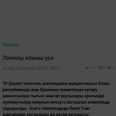
ЯШӘЕШ
Лаеклы алмаш үсә
Автор,
5 февраль 2014 - 09:52
1093
0
0
ТР Дәүләт алкоголь инспекциясе инициативасы белән
республикада яшь буынның грамотасын күтәрү
максатыннан чыгып, мәктәп укучылары арасында
кулланучылар хокукын яклауга багышлап олимпиада
уздырылды. Әлеге олимпиадада Яшел Үзән
мәктәпләре укучылары да актив катнашты.