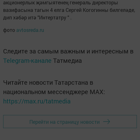
акционерлык җәмгыятенең генераль директоры
вазифасына тагын 4 елга Сергей Когогинны билгеләде,
дип хәбәр итә "Интертатру " .
фото
avtosreda.ru
Следите за самым важным и интересным в
Telegram-канале
Татмедиа
Читайте новости Татарстана в
национальном мессенджере MАХ:
https://max.ru/tatmedia
Перейти на страницу новости