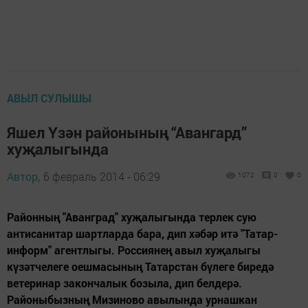
АВЫЛ СУЛЫШЫ
Яшел Үзән районының “Авангард”
хуҗалыгында
Автор,
6 февраль 2014 - 06:29
1072
0
0
Районның "Аванград" хуҗалыгында терлек сую
антисанитар шартларда бара, дип хәбәр итә "Татар-
информ" агентлыгы. Россиянең авыл хуҗалыгы
күзәтчелеге оешмасының Татарстан бүлеге биредә
ветеринар закончалык бозыла, дип белдерә.
Районыбызның Мизиново авылында урнашкан