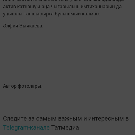
актив катнашуы аңа чыгарылыш имтиханнарын да
уңышлы тапшырырга булышмый калмас.
Әлфия Зыякаева.
Автор фотолары.
Следите за самым важным и интересным в
Telegram-канале
Татмедиа