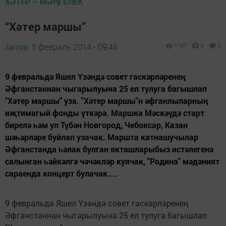
ХӘТЕР – МӘҢГЕЛЕК
“Хәтер маршы”
Автор,
5 февраль 2014 - 09:48
1107
0
0
9 февральдә Яшел Үзәндә совет гаскәрләренең
Әфганстаннан чыгарылуына 25 ел тулуга багышлап
"Хәтер маршы" уза. "Хәтер маршы"н әфганлыларның
иҗтимагый фонды үткәрә. Маршка Мәскәүдә старт
бирелә һәм ул Түбән Новгород, Чебоксар, Казан
шәһәрләре буйлап узачак. Маршта катнашучылар
Әфганстанда һәлак булган якташларыбыз истәлегенә
салынган һәйкәлгә чәчәкләр куячак, "Родина" мәдәният
сараенда концерт булачак....
9 февральдә Яшел Үзәндә совет гаскәрләренең
Әфганстаннан чыгарылуына 25 ел тулуга багышлап