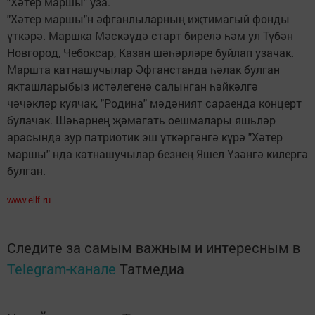
"Хәтер маршы" уза.
"Хәтер маршы"н әфганлыларның иҗтимагый фонды
үткәрә. Маршка Мәскәүдә старт бирелә һәм ул Түбән
Новгород, Чебоксар, Казан шәһәрләре буйлап узачак.
Маршта катнашучылар Әфганстанда һәлак булган
якташларыбыз истәлегенә салынган һәйкәлгә
чәчәкләр куячак, "Родина" мәдәният сараенда концерт
булачак. Шәһәрнең җәмәгать оешмалары яшьләр
арасында зур патриотик эш үткәргәнгә күрә "Хәтер
маршы" нда катнашучылар безнең Яшел Үзәнгә килергә
булган.
www.ellf.ru
Следите за самым важным и интересным в
Telegram-канале
Татмедиа