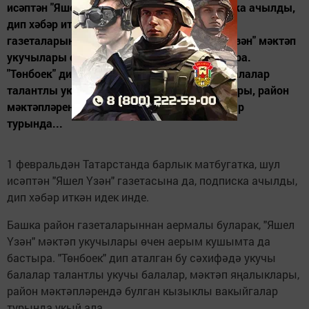
исәптән "Яшел Үзән" газетасына да, подписка ачылды,
дип хәбәр иткән идек инде. Башка район
газеталарыннан аермалы буларак, "Яшел Үзән" мәктәп
укучылары өчен аерым кушымта да бастыра.
"Төнбоек" дип аталган бу сәхифәдә укучы балалар
талантлы укучы балалар, мәктәп яңалыклары, район
мәктәпләрендә булган кызыклы вакыйгалар
турында...
1 февральдән Татарстанда барлык матбугатка, шул
исәптән "Яшел Үзән" газетасына да, подписка ачылды,
дип хәбәр иткән идек инде.
Башка район газеталарыннан аермалы буларак, "Яшел
Үзән" мәктәп укучылары өчен аерым кушымта да
бастыра. "Төнбоек" дип аталган бу сәхифәдә укучы
балалар талантлы укучы балалар, мәктәп яңалыклары,
район мәктәпләрендә булган кызыклы вакыйгалар
турында укый ала.