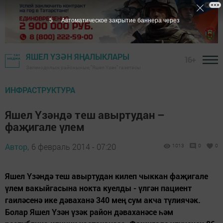
4
Автоматическое закрытие баннера через
ЯШЕЛ ҮЗӘН ЯҢАЛЫКЛАРЫ
16+
Зеленодольск районының "Яшел Үзән" газетасы
ИНФРАСТРУКТУРА
Яшел Үзәндә теш авыртудан –
фаҗигале үлем
Автор,
6 февраль 2014 - 07:20
1013
0
0
Яшел Үзәндә теш авыртудан килеп чыккан фаҗигале
үлем вакыйгасына нокта куелды - үлгән пациент
гаиләсенә ике дәваханә 340 мең сум акча түлиячәк.
Болар Яшел Үзән үзәк район дәваханәсе һәм