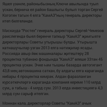
Яшел үзәнле, районыбызның Ключи авылында туып
үскән, берничә ел район башлыгы булып торган Сергей
Когогин тагын 4 елга "КамАЗ"ның генераль директоры
итеп билгеләнде.
Мәскәүдә "Ростех" генераль директоры Сергей Чемезов
рәислегендә быел беренче тапкыр "КамАЗ" җәмгыяте
директорлары Советы утырышы булды. Утырышта
катнашучылар узган 2013 елга нәтиҗәләр ясады.
Россиядә авыр йөк машиналары җитештерү 28
процентка түбәнәю фондында "КамАЗ" өлеше 33тән 45
процентка үскән. Эчке һәм тышкы базарда автогигант
43,8 мең автомашина саткан, бу алдагы елга караганда
нибары 4 процентка кимрәк. Алдан фаразланган
күрсәткечләргә караганда компания кереме 110 млрд
сум,, ә табыш - 4 млрд сум. 2013 елда инвестициягә 4,3
млрд сум сарыф ителгән.
Моннан кала, директорлар Советы "КамАЗ" ачык