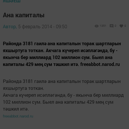
ЯШӘЕШ
Ана капиталы
Автор,
5 февраль 2014 - 09:50
1351
0
0
Районда 3181 гаилә ана капиталын торак шартларын
яхшыртуга тоткан. Акчага күчереп исәпләгәндә, бу -
якынча бер миллиард 102 миллион сум. Быел ана
капиталы 429 мең сум тәшкил итә. freeabbot.narod.ru
Районда 3181 гаилә ана капиталын торак шартларын
яхшыртуга тоткан.
Акчага күчереп исәпләгәндә, бу - якынча бер миллиард
102 миллион сум. Быел ана капиталы 429 мең сум
тәшкил итә.
freeabbot.narod.ru