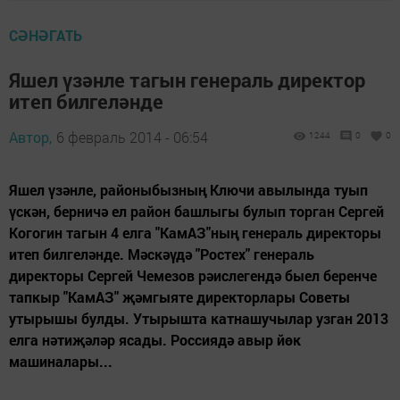
СӘНӘГАТЬ
Яшел үзәнле тагын генераль директор
итеп билгеләнде
Автор,
6 февраль 2014 - 06:54
1244
0
0
Яшел үзәнле, районыбызның Ключи авылында туып
үскән, берничә ел район башлыгы булып торган Сергей
Когогин тагын 4 елга "КамАЗ"ның генераль директоры
итеп билгеләнде. Мәскәүдә "Ростех" генераль
директоры Сергей Чемезов рәислегендә быел беренче
тапкыр "КамАЗ" җәмгыяте директорлары Советы
утырышы булды. Утырышта катнашучылар узган 2013
елга нәтиҗәләр ясады. Россиядә авыр йөк
машиналары...