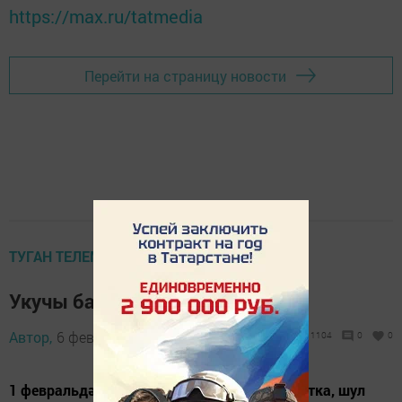
https://max.ru/tatmedia
Перейти на страницу новости
ТУГАН ТЕЛЕМ – ИРКӘ ГӨЛЕМ
Укучы балаларга – “Төнбоек”
Автор,
6 февраль 2014 - 06:08
1104
0
0
1 февральдән Татарстанда барлык матбугатка, шул