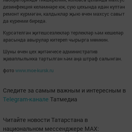
дезинфекция келәмнәре юк, сую цехында идән күптән
ремонт күрмәгән, калдыклар җыю өчен махсус савыт
да күренми биредә.
Күрсәтелгән җитешсезлекләр терлекләр һәм кешеләр
арасында авырулар китереп чырырга мөмкин.
Шуны өчен цех җитәкчесе административ
җаваплылыкка тартылган һәм аңа штраф салынган.
фото
www.moe-kursk.ru
Следите за самым важным и интересным в
Telegram-канале
Татмедиа
Читайте новости Татарстана в
национальном мессенджере MАХ: