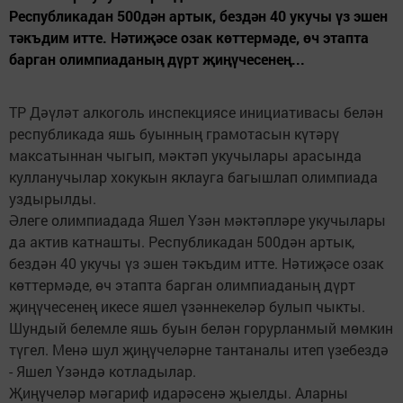
Республикадан 500дән артык, бездән 40 укучы үз эшен
тәкъдим итте. Нәтиҗәсе озак көттермәде, өч этапта
барган олимпиаданың дүрт җиңүчесенең...
ТР Дәүләт алкоголь инспекциясе инициативасы белән
республикада яшь буынның грамотасын күтәрү
максатыннан чыгып, мәктәп укучылары арасында
кулланучылар хокукын яклауга багышлап олимпиада
уздырылды.
Әлеге олимпиадада Яшел Үзән мәктәпләре укучылары
да актив катнашты. Республикадан 500дән артык,
бездән 40 укучы үз эшен тәкъдим итте. Нәтиҗәсе озак
көттермәде, өч этапта барган олимпиаданың дүрт
җиңүчесенең икесе яшел үзәннекеләр булып чыкты.
Шундый белемле яшь буын белән горурланмый мөмкин
түгел. Менә шул җиңүчеләрне тантаналы итеп үзебездә
- Яшел Үзәндә котладылар.
Җиңүчеләр мәгариф идарәсенә җыелды. Аларны