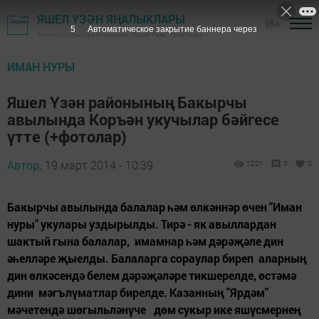
ЯШЕЛ ҮЗӘН ЯҢАЛЫКЛАРЫ
16+
4
Автоматическое закрытие баннера через
Зеленодольск районының "Яшел Үзән" газетасы
ИМАН НУРЫ
Яшел Үзән районының Бакырчы
авылында Коръән укучылар бәйгесе
үтте (+фотолар)
Автор,
19 март 2014 - 10:39
1221
0
0
Бакырчы авылында балалар һәм өлкәннәр өчен "Иман
нуры" укулары уздырылды. Тирә - як авыллардан
шактый гына балалар, имамнар һәм дәрәҗәле дин
әһелләре җыелды. Балаларга сораулар биреп аларның
дин өлкәсендә белем дәрәҗәләре тикшерелде, өстәмә
дини мәгълүматлар бирелде. Казанның "Ярдәм"
мәчетендә шөгыльләнүче дөм сукыр ике яшүсмернең