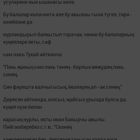
үсүләренә нык ышанасы килә.
Бу балалар киләчәктә әле бу авылны гына түгел, тирә -
юнебезне дә
нурландырып балкытып торачак, чөнки бу балаларның
күңелләре якты, саф
һәм нәкъ Тукай әйткәнчә:
"Пакь җаның һәм пакь тәнең - барлык вөҗүдең пакь
синең,
Син фәрештә валчыгысың, йөзләрең ап - ак синең."
Дөресен әйткәндә, юлсыз, җайсыз урында булса да,
күңел күзе белән
карасаң нурлы, якты икән Бакырчы авылы.
Пәйгамберебез с.г.в.: "Сезнең
хәерлеләрегез бер - бергезне таныган хәлдә изге