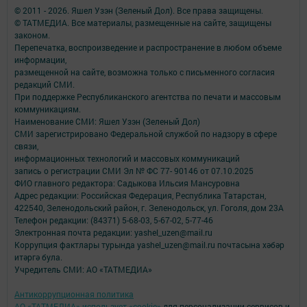
© 2011 - 2026. Яшел Узэн (Зеленый Дол). Все права защищены.
© ТАТМЕДИА. Все материалы, размещенные на сайте, защищены
законом.
Перепечатка, воспроизведение и распространение в любом объеме
информации,
размещенной на сайте, возможна только с письменного согласия
редакций СМИ.
При поддержке Республиканского агентства по печати и массовым
коммуникациям.
Наименование СМИ: Яшел Узэн (Зеленый Дол)
СМИ зарегистрировано Федеральной службой по надзору в сфере
связи,
информационных технологий и массовых коммуникаций
запись о регистрации СМИ Эл № ФС 77- 90146 от 07.10.2025
ФИО главного редактора: Садыкова Ильсия Мансуровна
Адрес редакции: Российская Федерация, Республика Татарстан,
422540, Зеленодольский район, г. Зеленодольск, ул. Гоголя, дом 23А
Телефон редакции: (84371) 5-68-03, 5-67-02, 5-77-46
Электронная почта редакции: yashel_uzen@mail.ru
Коррупция фактлары турында yashel_uzen@mail.ru почтасына хәбәр
итәргә була.
Учредитель СМИ: АО «ТАТМЕДИА»
Антикоррупционная политика
АО «ТАТМЕДИА» использует «cookie»
для персонализации сервисов и