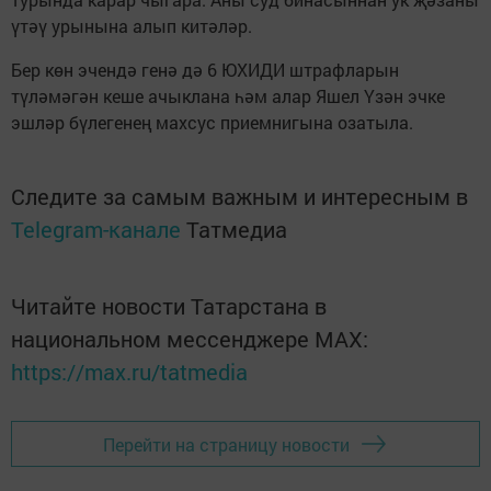
үтәү урынына алып китәләр.
Бер көн эчендә генә дә 6 ЮХИДИ штрафларын
түләмәгән кеше ачыклана һәм алар Яшел Үзән эчке
эшләр бүлегенең махсус приемнигына озатыла.
Следите за самым важным и интересным в
Telegram-канале
Татмедиа
Читайте новости Татарстана в
национальном мессенджере MАХ:
https://max.ru/tatmedia
Перейти на страницу новости