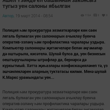
тугыз уен салоны ябылган
Автор,
19 март 2014 - 08:54
1124
0
0
Полиция һәм прокуратура хезмәткәрләре көн саен
легаль булмаган уен салоннарын ачыклау буенча
оператив-эзләнү һәм профилактика чаралары уздыра.
Компьютер салоннары җитәкчеләре белән әңгәмәләр
дә оштырыла, кисәтелә. Шулай булса да, уен бизнесын
оештыручыларны штрафлар да, бернәрсә дә
куркытмый. Хәтта җиһазлары конфискацияләнеп тә, үз
эшчәнлекләрен аларның туктатасы килми. Менә шулай
К.Маркс урамындагы уен...
Полиция һәм прокуратура хезмәткәрләре көн саен
легаль булмаган уен салоннарын ачыклау буенча
оператив-эзләнү һәм профилактика чаралары уздыра.
Компьютер салоннары җитәкчеләре белән әңгәмәләр