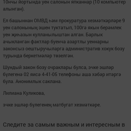
10нчы йортында уен салонын япканнар (10 компьютер
алынган).
Ел башыннан ОМВД һәм прокуратура хезмәткәрләре 9
уен салонының эшен туктатып, 100гә якын берәмлек
уен җиһазын кулланылыштан алган. Барлык
ачыкланган фактлар буенча азартлы уеннарны
законсыз оештыручыларга административ хокук бозу
турында беркетмәләр төзелгән.
Шундый закон бозу очраклары булса, эчке эшләр
бүлегенә 02 яисә 4-41-05 телефоны аша хәбәр итәргә
була. Анонимлык саклана.
Лилиана Куликова,
эчке эшләр бүлегенең матбугат хезмәткәре.
Следите за самым важным и интересным в