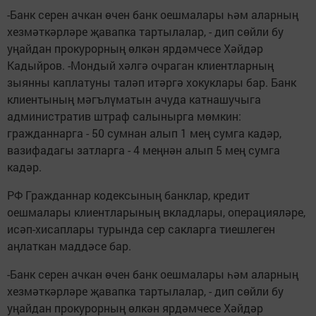
-Банк серен ачкан өчен банк оешмалары һәм аларның
хезмәткәрләре җавапка тартылалар, - дип сөйли бу
уңайдан прокурорның өлкән ярдәмчесе Хәйдәр
Кадыйров. -Мондый хәлгә очраган клиентларның
зыянны каплатуны таләп итәргә хокуклары бар. Банк
клиентының мәгълүматын ачуда катнашучыга
административ штраф салынырга мөмкин:
гражданнарга - 50 сумнан алып 1 мең сумга кадәр,
вазифадагы затларга - 4 меңнән алып 5 мең сумга
кадәр.
РФ Гражданнар кодексының банклар, кредит
оешмалары клиентларының вкладлары, операцияләре,
исәп-хисаплары турында сер сакларга тиешлеген
аңлаткан маддәсе бар.
-Банк серен ачкан өчен банк оешмалары һәм аларның
хезмәткәрләре җавапка тартылалар, - дип сөйли бу
уңайдан прокурорның өлкән ярдәмчесе Хәйдәр