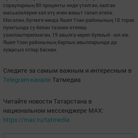
сорауларның 80 проценты инде үтәлгән, калган
мәсьәләләрне хәл итү өчен вакыт таләп ителә.
Мәсәлән, бүгенге көндә Яшел Үзән районының 18 торак
пунктында су белән тәэмин ителеш
үзәкләштерелмәгән, 19 авылга кереп булмый - юл юк.
Яшел Үзән районының барлык авылларында да
хуҗасыз этләр баскан.
Следите за самым важным и интересным в
Telegram-канале
Татмедиа
Читайте новости Татарстана в
национальном мессенджере MАХ:
https://max.ru/tatmedia