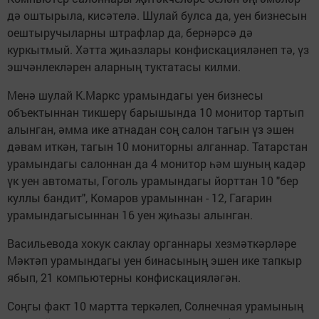
дә оштырыла, кисәтелә. Шулай булса да, уен бизнесын
оештыручыларны штрафлар да, бернәрсә дә
куркытмый. Хәтта җиһазлары конфискацияләнеп тә, үз
эшчәнлекләрен аларның туктатасы килми.
Менә шулай К.Маркс урамындагы уен бизнесы
объектыннан тикшерү барышында 10 монитор тартып
алынган, әмма ике атнадан соң салон тагын үз эшен
дәвам иткән, тагын 10 мониторны алганнар. Татарстан
урамындагы салоннан да 4 монитор һәм шуның кадәр
үк уен автоматы, Гоголь урамындагы йорттан 10 "бер
куллы бандит", Комаров урамыннан - 12, Гагарин
урамындагысыннан 16 уен җиһазы алынган.
Васильевода хокук саклау органнары хезмәткәрләре
Мәктәп урамындагы уен бинасының эшен ике тапкыр
ябып, 21 компьютерны конфискацияләгән.
Соңгы факт 10 мартта теркәлеп, Солнечная урамының