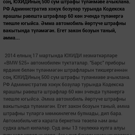
соң, ЮХИДИның 500 сум штрафы түләнмәве ачыклана.
РФ Административ хокук бозулар турында Кодекска
ярашлы рәвештә штрафлар 60 көн эчендә түләнергә
тиешле югыйсә. Әмма автомобиль йөртүче штрафны
вакытында түләмәгән. Егет закон бозуын таный,
әмма...
2014 елның 17 мартында ЮХИДИ хезмәткәрләре
«BMW 525» автомобилен туктаталар. "Барс" приборы
ярдәме белән түләнмәгән штрафларын тикшергәннән
соң, ЮХИДИның 500 сум штрафы түләнмәве ачыклана.
РФ Административ хокук бозулар турында Кодекска
ярашлы рәвештә штрафлар 60 көн эчендә түләнергә
тиешле югыйсә. Әмма автомобиль йөртүче штрафны
вакытында түләмәгән. Егет закон бозуын таный, әмма
штрафны түләргә мөмкинлегем булмады, дип бара.
Автомобильчегә карата беркетмә төзелә һәм аны
судка алып киләләр. Суд аны 13 тәүлеккә кулга алуы
турында карар чыгара. Аны суд бинасыннан ук җәзаны