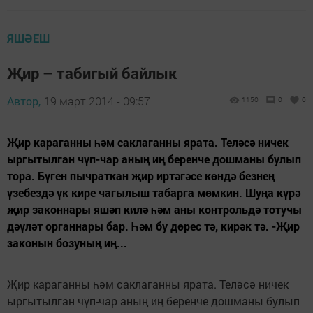
ЯШӘЕШ
Җир – табигый байлык
Автор,
19 март 2014 - 09:57
1150
0
0
Җир караганны һәм саклаганны ярата. Теләсә ничек
ыргытылган чүп-чар аның иң беренче дошманы булып
тора. Бүген пычраткан җир иртәгәсе көндә безнең
үзебездә үк кире чагылыш табарга мөмкин. Шуңа күрә
җир законнары яшәп килә һәм аны контрольдә тотучы
дәүләт органнары бар. Һәм бу дөрес тә, кирәк тә. -Җир
законын бозуның иң...
Җир караганны һәм саклаганны ярата. Теләсә ничек
ыргытылган чүп-чар аның иң беренче дошманы булып