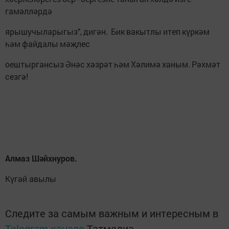
гамәлләрдә
ярышучыларыгыз", дигән. Бик вакытлы итеп күркәм
һәм файдалы мәҗлес
оештыргансыз Әнәс хәзрәт һәм Хәлимә ханым. Рәхмәт
сезгә!
Алмаз Шәйхнуров.
Күгәй авылы
Следите за самым важным и интересным в
Telegram-канале
Татмедиа