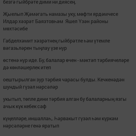
безгә гыйбрәте дими ни диясең.
Җыелып Җәмәгать намазы уку, мөфти ярдәмчесе
Илдар хәзрәт Баязтовһәм Яшел Үзән районы
мөхтәсибе
Габделхәмит хәзрәтнең гыйбрәтле һәм үтемле
вәгазьләрен тыңлау үзе нур
өстенә нур иде. Бу, балалар өчен - мәктәп тәрбиячеләре
дә көнләшерлек итеп
оештырылган зур тәрбия чарасы булды. Кечкенәдән
шундый гүзәл нәрсәләр
укытып, төпле дини тәрбия алган бу балаларның язгы
ачык күк кебек саф
күңелләре, иншаллаһ,. Һәрвакыт гүзәл һәм күркәм
нәрсәләрне генә яратып