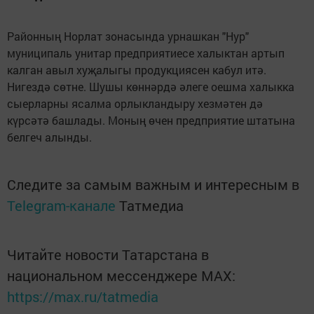
Районның Норлат зонасында урнашкан "Нур"
муниципаль унитар предприятиесе халыктан артып
калган авыл хуҗалыгы продукциясен кабул итә.
Нигездә сөтне. Шушы көннәрдә әлеге оешма халыкка
сыерларны ясалма орлыкландыру хезмәтен дә
күрсәтә башлады. Моның өчен предприятие штатына
белгеч алынды.
Следите за самым важным и интересным в
Telegram-канале
Татмедиа
Читайте новости Татарстана в
национальном мессенджере MАХ:
https://max.ru/tatmedia