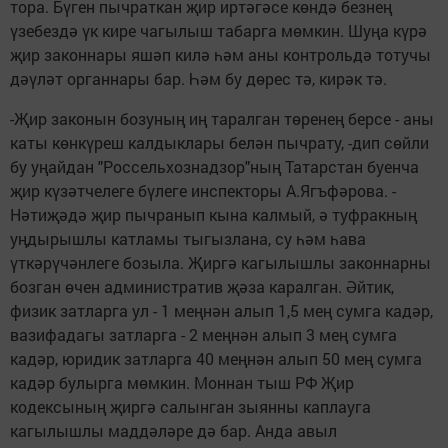
тора. Бүген пычраткан җир иртәгәсе көндә безнең
үзебездә үк кире чагылыш табарга мөмкин. Шуңа күрә
җир законнары яшәп килә һәм аны контрольдә тотучы
дәүләт органнары бар. Һәм бу дөрес тә, кирәк тә.
-Җир законын бозуның иң таралган төренең берсе - аны
каты көнкүреш калдыклары белән пычрату, -дип сөйли
бу уңайдан "Россельхознадзор"ның Татарстан буенча
җир күзәтчелеге бүлеге инспекторы А.Ягъфәрова. -
Нәтиҗәдә җир пычранып кына калмый, ә туфракның
уңдырышлы катламы тыгызлана, су һәм һава
үткәрүчәнлеге бозыла. Җиргә кагылышлы законнарны
бозган өчен административ җәза каралган. Әйтик,
физик затларга ул - 1 меңнән алып 1,5 мең сумга кадәр,
вазифадагы затларга - 2 меңнән алып 3 мең сумга
кадәр, юридик затларга 40 меңнән алып 50 мең сумга
кадәр булырга мөмкин. Моннан тыш РФ Җир
кодексының җиргә салынган зыянны каплауга
кагылышлы маддәләре дә бар. Анда авыл