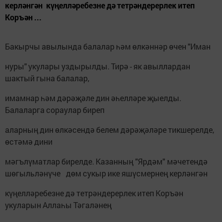
керләнгән күңелләребезне дә тетрәндерерлек итеп
Коръән ...
Бакырчы авылында балалар һәм өлкәннәр өчен "Иман
нуры" укулары уздырылды. Тирә - як авыллардан
шактый гына балалар,
имамнар һәм дәрәҗәле дин әһелләре җыелды.
Балаларга сораулар биреп
аларның дин өлкәсендә белем дәрәҗәләре тикшерелде,
өстәмә дини
мәгълүматлар бирелде. Казанның "Ярдәм" мәчетендә
шөгыльләнүче дөм сукыр ике яшүсмернең керләнгән
күңелләребезне дә тетрәндерерлек итеп Коръән
укуларын Аллаһы Тәгаләнең