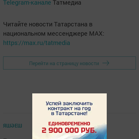
Telegram-канале
Татмедиа
Читайте новости Татарстана в
национальном мессенджере MАХ:
https://max.ru/tatmedia
Перейти на страницу новости
ЯШӘЕШ