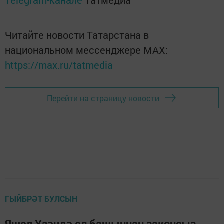
Telegram-канале
Татмедиа
Читайте новости Татарстана в
национальном мессенджере MАХ:
https://max.ru/tatmedia
Перейти на страницу новости
ГЫЙБРӘТ БУЛСЫН
Яшел Үзәндә ел башыннан законсыз