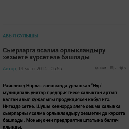
АВЫЛ СУЛЫШЫ
Сыерларга ясалма орлыкландыру
хезмәте күрсәтелә башлады
Автор,
19 март 2014 - 06:55
1205
0
0
Районның Норлат зонасында урнашкан "Нур"
муниципаль унитар предприятиесе халыктан артып
калган авыл хуҗалыгы продукциясен кабул итә.
Нигездә сөтне. Шушы көннәрдә әлеге оешма халыкка
сыерларны ясалма орлыкландыру хезмәтен дә күрсәтә
башлады. Моның өчен предприятие штатына белгеч
алынды.