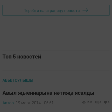
Перейти на страницу новости
Топ 5 новостей
АВЫЛ СУЛЫШЫ
Авыл җыеннарына нәтиҗә ясалды
Автор,
19 март 2014 - 05:51
1167
0
0