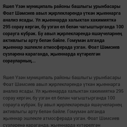
Яшел Үзән муниципаль районы башлыгы урынбасары
Фоат Шәмсиев авыл җирлекләрендә үткән җыеннарга
анализ ясады. Ул җыеннарда халыктан хакимияткә
295 сорау кергән, бу узган ел белән чагыштырганда 100
сорауга күбрәк. Бу авыл җирлекләрендә яшәүчеләрнең
активлыгы арту белән бәйле. Гомумән алганда
җыеннар эшлекле атмосферада узган. Фоат Шәмсиев
сүзләренә караганда, җыеннарда күтәрелгән
сорауларның...
Яшел Үзән муниципаль районы башлыгы урынбасары
Фоат Шәмсиев авыл җирлекләрендә үткән җыеннарга
анализ ясады. Ул җыеннарда халыктан хакимияткә 295
сорау кергән, бу узган ел белән чагыштырганда 100
сорауга күбрәк. Бу авыл җирлекләрендә яшәүчеләрнең
активлыгы арту белән бәйле. Гомумән алганда
җыеннар эшлекле атмосферада узган. Фоат Шәмсиев
сүзләренә караганда, җыеннарда күтәрелгән