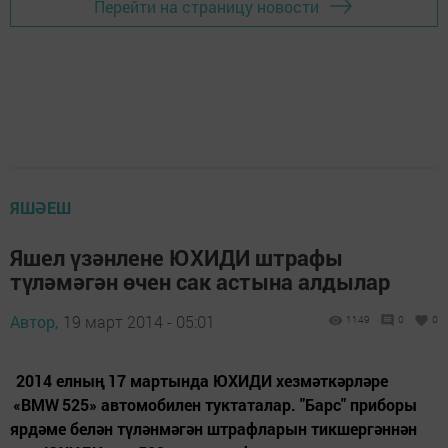
Перейти на страницу новости
ЯШӘЕШ
Яшел үзәнлене ЮХИДИ штрафы
түләмәгән өчен сак астына алдылар
Автор,
19 март 2014 - 05:01
1149
0
0
2014 елның 17 мартында ЮХИДИ хезмәткәрләре
«BMW 525» автомобилен туктаталар. "Барс" приборы
ярдәме белән түләнмәгән штрафларын тикшергәннән