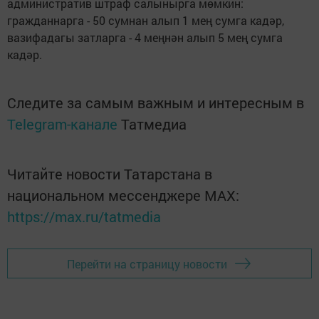
административ штраф салынырга мөмкин:
гражданнарга - 50 сумнан алып 1 мең сумга кадәр,
вазифадагы затларга - 4 меңнән алып 5 мең сумга
кадәр.
Следите за самым важным и интересным в
Telegram-канале
Татмедиа
Читайте новости Татарстана в
национальном мессенджере MАХ:
https://max.ru/tatmedia
Перейти на страницу новости