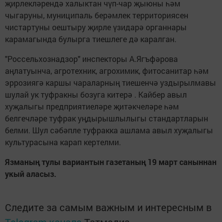
җирлекләрендә халыктан чүп-чар җыюны һәм
чыгаруны, муниципаль берәмлек территориясен
чистартуны оештыру җирле үзидарә органнары
карамагында булырга тиешлеге дә каралган.
"Россельхознадзор" инспекторы А.Ягъфәрова
аңлатуынча, агротехник, агрохимик, фитосанитар һәм
эррозиягә каршы чараларның тиешенчә уздырылмавы
шулай ук туфракны бозуга китерә . Кайбер авыл
хуҗалыгы предприятиеләре җитәкчеләре һәм
белгечләре туфрак уңдырышлылыгы стандартларын
белми. Шул сәбәпле туфракка ашлама авыл хуҗалыгы
культурасына карап кертелми.
Язманың тулы вариантын газетаның 19 март саныннан
укый аласыз.
Следите за самым важным и интересным в