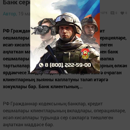
Банк сере
Автор,
19 март 2014 - 07:34
1075
0
0
РФ Гражданнар кодексының банклар, кредит
оешмалары клиентларының вкладлары, операцияләре,
исәп-хисаплары турында сер сакларга тиешлеген
аңлаткан маддәсе бар. -Банк серен ачкан өчен банк
оешмалары һәм аларның хезмәткәрләре җавапка
тартылалар, - дип сөйли бу уңайдан прокурорның өлкән
ярдәмчесе Хәйдәр Кадыйров. -Мондый хәлгә очраган
клиентларның зыянны каплатуны таләп итәргә
хокуклары бар. Банк клиентының...
РФ Гражданнар кодексының банклар, кредит
оешмалары клиентларының вкладлары, операцияләре,
исәп-хисаплары турында сер сакларга тиешлеген
аңлаткан маддәсе бар.