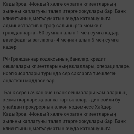
Кадыйров. -Мондый хәлгә очраган клиентларның
зыянны каплатуны таләп итәргә хокуклары бар. Банк
клиентының мәгълүматын ачуда катнашучыга
административ штраф салынырга мөмкин:
гражданнарга - 50 сумнан алып 1 мең сумга кадәр,
вазифадагы затларга - 4 меңнән алып 5 мең сумга
кадәр.
РФ Гражданнар кодексының банклар, кредит
оешмалары клиентларының вкладлары, операцияләре,
исәп-хисаплары турында сер сакларга тиешлеген
аңлаткан маддәсе бар.
-Банк серен ачкан өчен банк оешмалары һәм аларның
хезмәткәрләре җавапка тартылалар, - дип сөйли бу
уңайдан прокурорның өлкән ярдәмчесе Хәйдәр
Кадыйров. -Мондый хәлгә очраган клиентларның
зыянны каплатуны таләп итәргә хокуклары бар. Банк
клиентының мәгълүматын ачуда катнашучыга