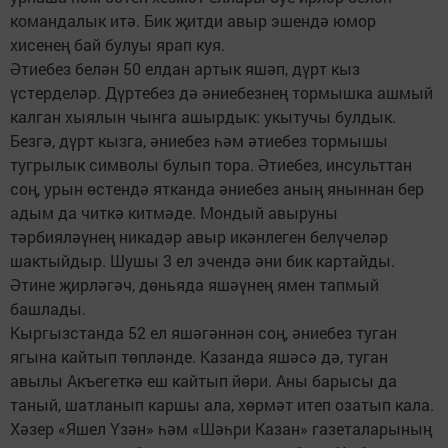
командалык итә. Бик җитди авыр эшендә юмор
хисенең бай булуы ярап куя.
Әтиебез белән 50 елдан артык яшәп, дүрт кыз
үстерделәр. Дүртебез дә әниебезнең тормышка ашмый
калган хыялын чынга ашырдык: укытучы булдык.
Безгә, дүрт кызга, әниебез һәм әтиебез тормышы
тугрылык символы булып тора. Әтиебез, инсульттан
соң, урын өстендә ятканда әниебез аның яныннан бер
адым да читкә китмәде. Мондый авыруны
тәрбияләүнең никадәр авыр икәнлеген белүчеләр
шактыйдыр. Шушы 3 ел эчендә әни бик картайды.
Әтине җирләгәч, дөньяда яшәүнең ямен тапмый
башлады.
Кыргызстанда 52 ел яшәгәннән соң, әниебез туган
ягына кайтып төпләнде. Казанда яшәсә дә, туган
авылы Акъегеткә еш кайтып йөри. Аны барысы да
таный, шатланып каршы ала, хөрмәт итеп озатып кала.
Хәзер «Яшел Үзән» һәм «Шәһри Казан» газеталарының