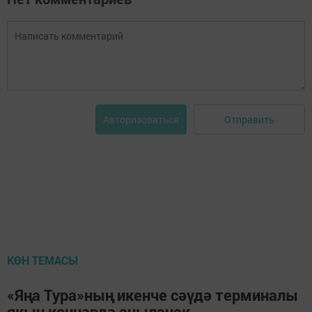
Отправить
Авторизоваться
КӨН ТЕМАСЫ
«Яңа Тура»ның икенче сәүдә терминалы
якын көннәрдә ачылачак