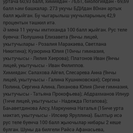
уртача 60,93 балл, химиядән - 76,61, биологиядән - 69,69
балл һәм башкалар. 273 укучы БДИдан 80нән артык
балл җыйган. Бу чыгарылыш укучыларының 42,9
процентын тәшкил итә.
Ә менә 11 укучы имтиханда 100 балл җыйган. Рус теле
буенча: Полушина Елизавета (9нчы лицей,
укытучылары - Розалия Маракаева, Светлана
Никитина); Кузюрина Юлия (10нчы гимназия,
укытучысы - Лилия Хәерова); Платонов Иван (9нчы
лицей, укытучысы - Иван Филиппов.
Химиядән: Сәлахова Айгөл, Слесарева Анна (9нчы
лицей, укытучысы - Галина Кушниковская); Сергина
Полина, Сергина Алина, Лиханова Юлия (3нче гимназия,
укытучысы - Татьяна Прокофьева); Абдрахманов Илнур
(1нче лицей, укытучысы - Надежда Потапова);
Баһаветдинова Алсу, Маркунина Наталья (15нче урта
мәктәп, укытучысы - Илсөяр Яруллина). Былтыр исә
рус теле буенча 100 балл җыючылар нибары 2 кеше
булган. Шуны да билгели Рәйсә Афанасьева,