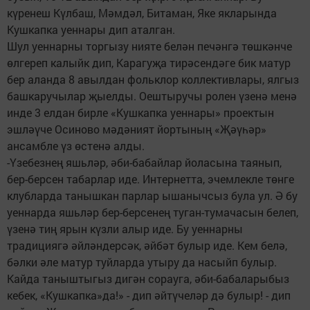
күренеш Күлбаш, Мәмдәл, Битаман, Яке якларында
Кушкапка уеннары дип аталган.
Шул уеннарны торгызу нияте белән печәнгә төшкәнче
өлгереп калыйк дип, Карагуҗа тирәсендәге бик матур
бер аланда 8 авылдан фольклор коллективлары, ялгыз
башкаручылар җыелды. Оештыручы ролен үзенә менә
инде 3 елдан бирле «Кушкапка уеннары» проектын
эшләүче Осиново мәдәният йортының «Җәүһәр»
ансамбле үз өстенә алды.
-Үзебезнең яшьләр, әби-бабайлар йоласына таянып,
бер-берсен табарлар иде. Интернетта, эчемлекле төнге
клубларда танышкан парлар ышанычсыз була ул. Ә бу
уеннарда яшьләр бер-берсенең туган-тумачасын белеп,
үзенә тиң ярын күзли алыр иде. Бу уеннарны
традициягә әйләндерсәк, әйбәт булыр иде. Кем белә,
бәлки әле матур туйларда утыру да насыйп булыр.
Кайда таныштыгыз дигән сорауга, әби-бабаларыбыз
кебек, «Кушкапка»да!» - дип әйтүчеләр дә булыр! - дип