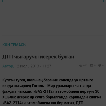
КӨН ТЕМАСЫ
ДТП чыгаручы исерек булган
Автор,
12 июль 2013 - 11:27
977
0
0
Күптән түгел, июльнең беренче көнендә үк иртәнге
икедә шәһәрнең Гоголь - Мир урамнары чатында
фаҗига чыккан. «ВАЗ-2112» автомобилен йөртүче 30
яшьлек исерек ир сулга борылганда каршыдан килгән
«ВАЗ-2114» автомобиленә юл бирмәгән, ДТП