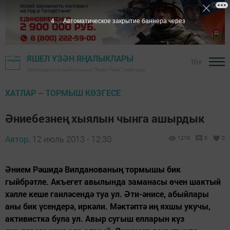
3
Автоматическое закрытие баннера через
ЯШЕЛ ҮЗӘН ЯҢАЛЫКЛАРЫ
16+
Зеленодольск районының "Яшел Үзән" газетасы
ХАТЛАР – ТОРМЫШ КӨЗГЕСЕ
Әниебезнең хыялын чынга ашырдык
Автор,
12 июль 2013 - 12:30
1210
0
0
Әнием Рәшидә Вилданованың тормышы бик
гыйбрәтле. Акъегет авылында заманасы өчен шактый
хәлле кеше гаиләсендә туа ул. Әти-әнисе, абыйлары
аны бик үсендерә, иркәли. Мәктәптә иң яхшы укучы,
активистка була ул. Авыр сугыш елларын күз