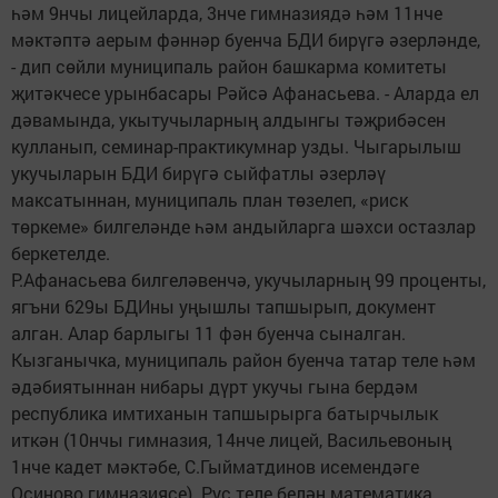
һәм 9нчы лицейларда, 3нче гимназиядә һәм 11нче
мәктәптә аерым фәннәр буенча БДИ бирүгә әзерләнде,
- дип сөйли муниципаль район башкарма комитеты
җитәкчесе урынбасары Рәйсә Афанасьева. - Аларда ел
дәвамында, укытучыларның алдынгы тәҗрибәсен
кулланып, семинар-практикумнар узды. Чыгарылыш
укучыларын БДИ бирүгә сыйфатлы әзерләү
максатыннан, муниципаль план төзелеп, «риск
төркеме» билгеләнде һәм андыйларга шәхси остазлар
беркетелде.
Р.Афанасьева билгеләвенчә, укучыларның 99 проценты,
ягъни 629ы БДИны уңышлы тапшырып, документ
алган. Алар барлыгы 11 фән буенча сыналган.
Кызганычка, муниципаль район буенча татар теле һәм
әдәбиятыннан нибары дүрт укучы гына бердәм
республика имтиханын тапшырырга батырчылык
иткән (10нчы гимназия, 14нче лицей, Васильевоның
1нче кадет мәктәбе, С.Гыйматдинов исемендәге
Осиново гимназиясе). Рус теле белән математика