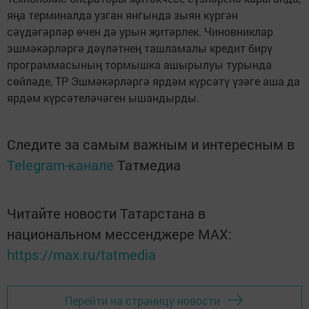
яңа терминалда узган янгында зыян күргән
сәүдәгәрләр өчен дә урын җитәрлек. Чиновниклар
эшмәкәрләргә дәүләтнең ташламалы кредит бирү
программасының тормышка ашырылуы турында
сөйләде, ТР Эшмәкәрләргә ярдәм күрсәтү үзәге аша да
ярдәм күрсәтеләчәген ышандырды.
Следите за самым важным и интересным в
Telegram-канале
Татмедиа
Читайте новости Татарстана в
национальном мессенджере MАХ:
https://max.ru/tatmedia
Перейти на страницу новости