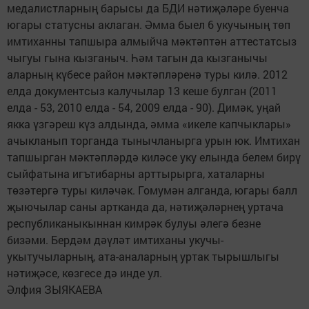
медалистларның барысы да БДИ нәтиҗәләре буенча
югары статусны аклаган. Әмма быел 6 укучының төп
имтиханны тапшыра алмыйча мәктәптән аттестатсыз
чыгуы гына кызганыч. Һәм тагын да кызганычы
аларның күбесе район мәктәпләренә туры килә. 2012
елда документсыз калучылар 13 кеше булган (2011
елда - 53, 2010 елда - 54, 2009 елда - 90). Димәк, уңай
якка үзгәреш күз алдында, әмма «икеле капчыклары»
ачыкланып торганда тынычланырга урын юк. Имтихан
тапшырган мәктәпләрдә киләсе уку елында белем бирү
сыйфатына игътибарны арттырырга, хаталарны
төзәтергә туры киләчәк. Гомумән алганда, югары балл
җыючылар саны артканда да, нәтиҗәләрнең уртача
республиканыкыннан кимрәк булуы әлегә безне
бизәми. Бердәм дәүләт имтиханы укучы-
укытучыларның, ата-аналарның уртак тырышлыгы
нәтиҗәсе, көзгесе дә инде ул.
Әлфия ЗЫЯКАЕВА