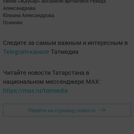
сөйли «Җәүһәр» ансамбле җитәкчесе Резида
Александрова.
Юлиана Александрова.
Осиново
Следите за самым важным и интересным в
Telegram-канале
Татмедиа
Читайте новости Татарстана в
национальном мессенджере MАХ:
https://max.ru/tatmedia
Перейти на страницу новости