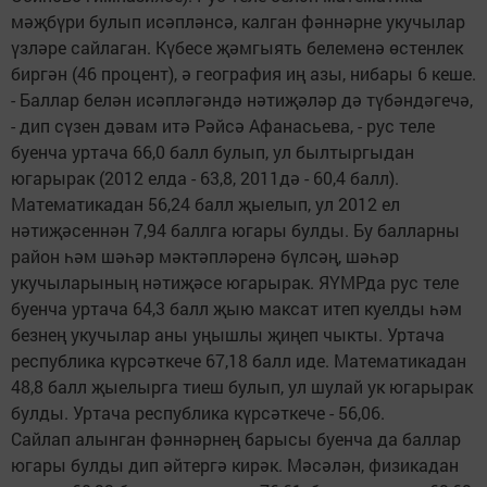
мәҗбүри булып исәпләнсә, калган фәннәрне укучылар
үзләре сайлаган. Күбесе җәмгыять белеменә өстенлек
биргән (46 процент), ә география иң азы, нибары 6 кеше.
- Баллар белән исәпләгәндә нәтиҗәләр дә түбәндәгечә,
- дип сүзен дәвам итә Рәйсә Афанасьева, - рус теле
буенча уртача 66,0 балл булып, ул былтыргыдан
югарырак (2012 елда - 63,8, 2011дә - 60,4 балл).
Математикадан 56,24 балл җыелып, ул 2012 ел
нәтиҗәсеннән 7,94 баллга югары булды. Бу балларны
район һәм шәһәр мәктәпләренә бүлсәң, шәһәр
укучыларының нәтиҗәсе югарырак. ЯҮМРда рус теле
буенча уртача 64,3 балл җыю максат итеп куелды һәм
безнең укучылар аны уңышлы җиңеп чыкты. Уртача
республика күрсәткече 67,18 балл иде. Математикадан
48,8 балл җыелырга тиеш булып, ул шулай ук югарырак
булды. Уртача республика күрсәткече - 56,06.
Сайлап алынган фәннәрнең барысы буенча да баллар
югары булды дип әйтергә кирәк. Мәсәлән, физикадан