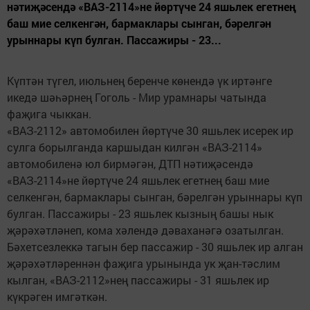
нәтиҗәсендә «ВАЗ-2114»не йөртүче 24 яшьлек егетнең
баш мие селкенгән, бармаклары сынган, бәрелгән
урыннары күп булган. Пассажиры - 23...
Күптән түгел, июльнең беренче көнендә үк иртәнге
икедә шәһәрнең Гоголь - Мир урамнары чатында
фаҗига чыккан.
«ВАЗ-2112» автомобилен йөртүче 30 яшьлек исерек ир
сулга борылганда каршыдан килгән «ВАЗ-2114»
автомобиленә юл бирмәгән, ДТП нәтиҗәсендә
«ВАЗ-2114»не йөртүче 24 яшьлек егетнең баш мие
селкенгән, бармаклары сынган, бәрелгән урыннары күп
булган. Пассажиры - 23 яшьлек кызның башы нык
җәрәхәтләнеп, кома хәлендә дәваханәгә озатылган.
Бәхетсезлеккә тагын бер пассажир - 30 яшьлек ир алган
җәрәхәтләреннән фаҗига урынында ук җан-тәслим
кылган, «ВАЗ-2112»нең пассажиры - 31 яшьлек ир
күкрәген имгәткән.