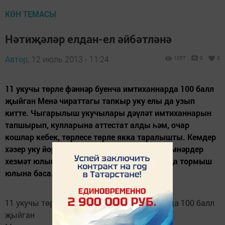
КӨН ТЕМАСЫ
Нәтиҗәләр елдан-ел әйбәтләнә
Автор,
12 июль 2013 - 11:24
1057
0
0
11 укучы төрле фәннәр буенча имтиханнарда 100 балл
җыйган Менә чираттагы тапкыр уку елы да узып
китте. Чыгарылыш укучылары дәүләт имтиханнарын
тапшырып, кулларына аттестат алды һәм, очар
кошлар кебек, төрлесе төрле якка таралышты. Кемдер
хәзер уку йортларының ишекләрен ачса, кемнәрдер
хезмәт юлын сайлый. Кыскасы, һәммәсе яңа тормыш
юлына баса. Хәзер...
11 укучы төрле фәннәр буенча имтиханнарда 100 балл
җыйган