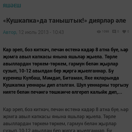
ЯШӘЕШ
«Кушкапка»да таныштык!» диярләр әле
Автор,
12 июль 2013 - 10:43
1098
0
0
Кар эреп, боз киткәч, печән өстенә кадәр 8 атна буе, һәр
җомга авыл капкасы янына яшьләр җыела. Төрле
авыллардан төркем-төркем, гармун белән җырлар
сузып, 10-12 авылдан бер җиргә җыелганнар. Бу
күренеш Күлбаш, Мәмдәл, Битаман, Яке якларында
Кушкапка уеннары дип аталган. Шул уеннарны торгызу
нияте белән печәнгә төшкәнче өлгереп калыйк дип,...
Кар эреп, боз киткәч, печән өстенә кадәр 8 атна буе, һәр
җомга авыл капкасы янына яшьләр җыела. Төрле
авыллардан төркем-төркем, гармун белән җырлар
сузып, 10-12 авылдан бер җиргә җыелганнар. Бу