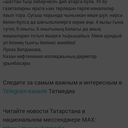
«шаттан тыш хәбәрчесе» дип атарга була. Ул бу
газеталарны ярата һәм төрледән-төрле мәкаләләр
язып тора. Сугыш чорында чыныккан кеше шул: нәрсә
белән булса да шөгыльләнергә кирәк аңа. 4 кызы гына
түгел, 9 оныгы, 6 оныгының баласы да аның
киңәшләрен тотып яшәргә тырышабыз. Менә шундый
ул безнең тынгы белмәс әниебез!
Луиза Вилданова,
Казан нефтехимия колледжының директор
урынбасары
Следите за самым важным и интересным в
Telegram-канале
Татмедиа
Читайте новости Татарстана в
национальном мессенджере MАХ: