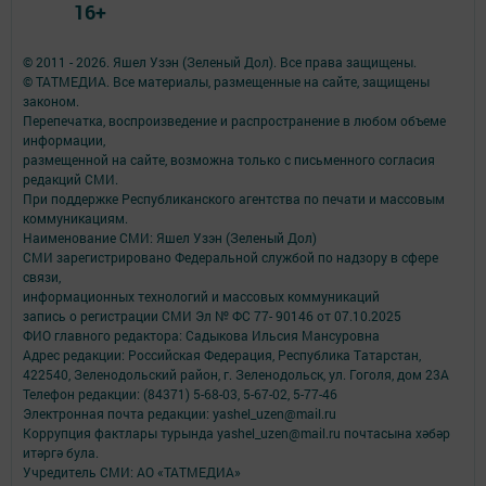
16+
© 2011 - 2026. Яшел Узэн (Зеленый Дол). Все права защищены.
© ТАТМЕДИА. Все материалы, размещенные на сайте, защищены
законом.
Перепечатка, воспроизведение и распространение в любом объеме
информации,
размещенной на сайте, возможна только с письменного согласия
редакций СМИ.
При поддержке Республиканского агентства по печати и массовым
коммуникациям.
Наименование СМИ: Яшел Узэн (Зеленый Дол)
СМИ зарегистрировано Федеральной службой по надзору в сфере
связи,
информационных технологий и массовых коммуникаций
запись о регистрации СМИ Эл № ФС 77- 90146 от 07.10.2025
ФИО главного редактора: Садыкова Ильсия Мансуровна
Адрес редакции: Российская Федерация, Республика Татарстан,
422540, Зеленодольский район, г. Зеленодольск, ул. Гоголя, дом 23А
Телефон редакции: (84371) 5-68-03, 5-67-02, 5-77-46
Электронная почта редакции: yashel_uzen@mail.ru
Коррупция фактлары турында yashel_uzen@mail.ru почтасына хәбәр
итәргә була.
Учредитель СМИ: АО «ТАТМЕДИА»