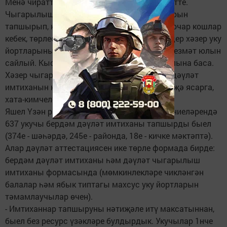
Менә чираттагы тапкыр уку елы да узып китте.
Чыгарылыш укучылары дәүләт имтиханнарын
тапшырып, кулларына аттестат алды һәм, очар кошлар
кебек, төрлесе төрле якка таралышты. Кемдер хәзер уку
йортларының ишекләрен ачса, кемнәрдер хезмәт юлын
сайлый. Кыскасы, һәммәсе яңа тормыш юлына баса.
Хәзер чыгарылыш укучыларының бердәм дәүләт
имтиханын ни дәрәҗәдә тапшыруына нәтиҗә ясарга,
хата-кимчелекләрне барларга гына кала.
Яшел Үзән районының белем бирү учреждениеләрендә
637 укучы бердәм дәүләт имтиханы тапшырды быел
(374е - шәһәрдә, 245е - районда, 18е - кичке мәктәптә).
Алар дәүләт аттестациясен ике төрле формада бирде:
бердәм дәүләт имтиханы һәм дәүләт чыгарылыш
имтиханы формасында (мөмкинлекләре чикләнгән
балалар һәм ябык типтагы махсус уку йортларын
тәмамлаучылар өчен).
- Имтиханнар тапшыруны нәтиҗәле итү максатыннан,
быел без ресурс үзәкләре булдырдык. Укучылар 1нче