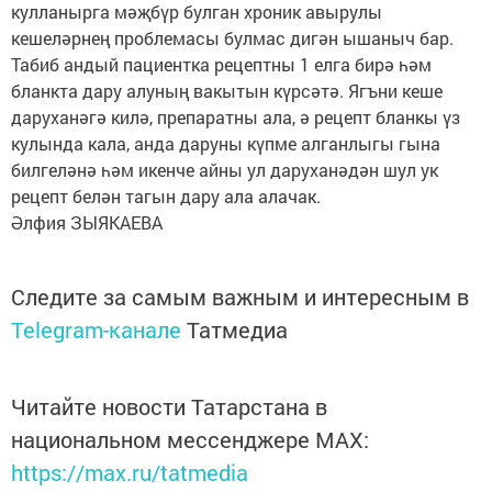
кулланырга мәҗбүр булган хроник авырулы
кешеләрнең проблемасы булмас дигән ышаныч бар.
Табиб андый пациентка рецептны 1 елга бирә һәм
бланкта дару алуның вакытын күрсәтә. Ягъни кеше
даруханәгә килә, препаратны ала, ә рецепт бланкы үз
кулында кала, анда даруны күпме алганлыгы гына
билгеләнә һәм икенче айны ул даруханәдән шул ук
рецепт белән тагын дару ала алачак.
Әлфия ЗЫЯКАЕВА
Следите за самым важным и интересным в
Telegram-канале
Татмедиа
Читайте новости Татарстана в
национальном мессенджере MАХ:
https://max.ru/tatmedia