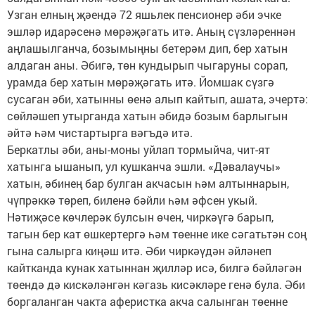
Узган елның җәендә 72 яшьлек пенсионер әби эчке
эшләр идарәсенә мөрәҗәгать итә. Аның сүзләреннән
аңлашылганча, бозымыңны бетерәм дип, бер хатын
алдаган аны. Әбигә, төн кундырып чыгаруны сорап,
урамда бер хатын мөрәҗәгать итә. Йомшак сүзгә
сусаган әби, хатынны өенә алып кайтып, ашата, эчертә:
сөйләшеп утырганда хатын әбидә бозым барлыгын
әйтә һәм чистартырга вәгъдә итә.
Беркатлы әби, аны-моны уйлап тормыйча, чит-ят
хатынга ышанып, ул кушканча эшли. «Дәвалаучы»
хатын, әбинең бар булган акчасын һәм алтыннарын,
чүпрәккә төреп, биленә бәйли һәм әфсен укый.
Нәтиҗәсе көчлерәк булсын өчен, чиркәүгә барып,
тагын бер кат өшкертергә һәм төенне ике сәгатьтән соң
гына салырга киңәш итә. Әби чиркәүдән әйләнеп
кайтканда кунак хатыннан җилләр исә, билгә бәйләгән
төендә дә кискәләнгән кәгазь кисәкләре генә була. Әби
боргаланган чакта аферистка акча салынган төенне