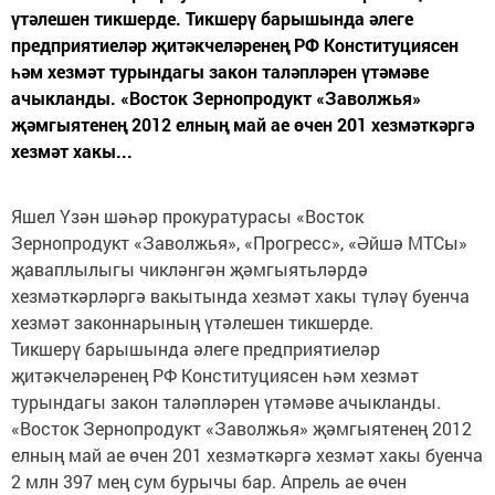
үтәлешен тикшерде. Тикшерү барышында әлеге
предприятиеләр җитәкчеләренең РФ Конституциясен
һәм хезмәт турындагы закон таләпләрен үтәмәве
ачыкланды. «Восток Зернопродукт «Заволжья»
җәмгыятенең 2012 елның май ае өчен 201 хезмәткәргә
хезмәт хакы...
Яшел Үзән шәһәр прокуратурасы «Восток
Зернопродукт «Заволжья», «Прогресс», «Әйшә МТСы»
җаваплылыгы чикләнгән җәмгыятьләрдә
хезмәткәрләргә вакытында хезмәт хакы түләү буенча
хезмәт законнарының үтәлешен тикшерде.
Тикшерү барышында әлеге предприятиеләр
җитәкчеләренең РФ Конституциясен һәм хезмәт
турындагы закон таләпләрен үтәмәве ачыкланды.
«Восток Зернопродукт «Заволжья» җәмгыятенең 2012
елның май ае өчен 201 хезмәткәргә хезмәт хакы буенча
2 млн 397 мең сум бурычы бар. Апрель ае өчен