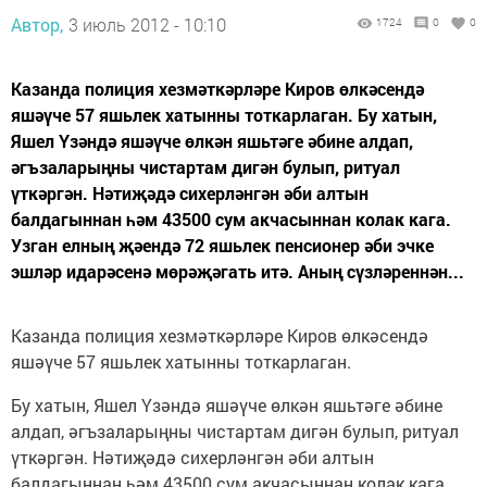
Автор,
3 июль 2012 - 10:10
1724
0
0
Казанда полиция хезмәткәрләре Киров өлкәсендә
яшәүче 57 яшьлек хатынны тоткарлаган. Бу хатын,
Яшел Үзәндә яшәүче өлкән яшьтәге әбине алдап,
әгъзаларыңны чистартам дигән булып, ритуал
үткәргән. Нәтиҗәдә сихерләнгән әби алтын
балдагыннан һәм 43500 сум акчасыннан колак кага.
Узган елның җәендә 72 яшьлек пенсионер әби эчке
эшләр идарәсенә мөрәҗәгать итә. Аның сүзләреннән...
Казанда полиция хезмәткәрләре Киров өлкәсендә
яшәүче 57 яшьлек хатынны тоткарлаган.
Бу хатын, Яшел Үзәндә яшәүче өлкән яшьтәге әбине
алдап, әгъзаларыңны чистартам дигән булып, ритуал
үткәргән. Нәтиҗәдә сихерләнгән әби алтын
балдагыннан һәм 43500 сум акчасыннан колак кага.