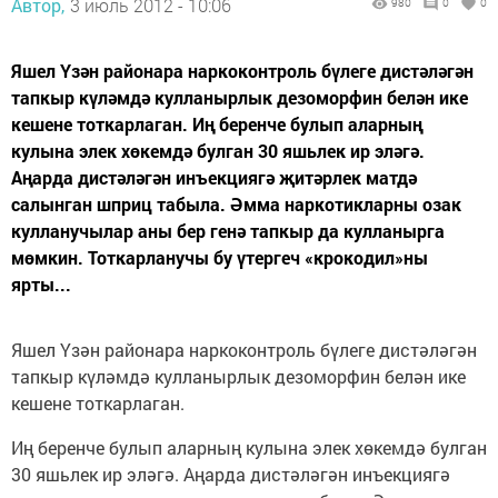
Автор,
3 июль 2012 - 10:06
980
0
0
Яшел Үзән районара наркоконтроль бүлеге дистәләгән
тапкыр күләмдә кулланырлык дезоморфин белән ике
кешене тоткарлаган. Иң беренче булып аларның
кулына элек хөкемдә булган 30 яшьлек ир эләгә.
Аңарда дистәләгән инъекциягә җитәрлек матдә
салынган шприц табыла. Әмма наркотикларны озак
кулланучылар аны бер генә тапкыр да кулланырга
мөмкин. Тоткарланучы бу үтергеч «крокодил»ны
ярты...
Яшел Үзән районара наркоконтроль бүлеге дистәләгән
тапкыр күләмдә кулланырлык дезоморфин белән ике
кешене тоткарлаган.
Иң беренче булып аларның кулына элек хөкемдә булган
30 яшьлек ир эләгә. Аңарда дистәләгән инъекциягә