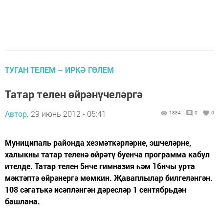
ТУГАН ТЕЛЕМ – ИРКӘ ГӨЛЕМ
Татар телен өйрәнүчеләргә
Автор,
29 июнь 2012 - 05:41
1884
0
0
Муниципаль районда хезмәткәрләрне, эшчеләрне,
халыкны татар теленә өйрәтү буенча программа кабул
ителде. Татар телен 5нче гимназия һәм 16нчы урта
мәктәптә өйрәнергә мөмкин. Җаваплылар билгеләнгән.
108 сәгатькә исәпләнгән дәресләр 1 сентябрьдән
башлана.