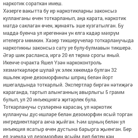
наркотик сораткан имеш.
Хәзерге вакытта бу ир наркотикларны законсыз
кулланганы өчен тоткарланып, аңа карата, наркотик
матдә саклаган өчен, җинаять эше кузгатылган. Бу
маддә буенча ул ирегеннән ун елга кадәр мәхрүм
ителергә мөмкин. Хәзер тикшерүчеләр тоткарланучыда
наркотикны законсыз сату уе булу-булмавын тикшерә.
Әгәр шик расланса, иргә 20 ел төрмә срогы яный.
Икенче очракта Яшел Үзән наркоконтроль
хезмәткәрләре шулай ук элек хөкемдә булган 32
яшьлек ирне дезоморфинлы шприц белән йорт
ишегалдында тоткарлый. Экспертлар биргән нәтиҗәгә
караганда, тартып алынганның авырлыгы 5 грамм
булып, ул 20 инъекциягә җитәрлек була.
Тоткарланучы сүзләренә карасаң, ул наркотик
кулланучы дус-ишләре белән дезоморфин ясый торган
ингредиентларга акча җыйган. Һәм шуның белән ул
инъекция ясатыр өчен дустына барырга җыенган. Бер
ел эчендә ул дезоморфин ясыйм дип бөтен кан