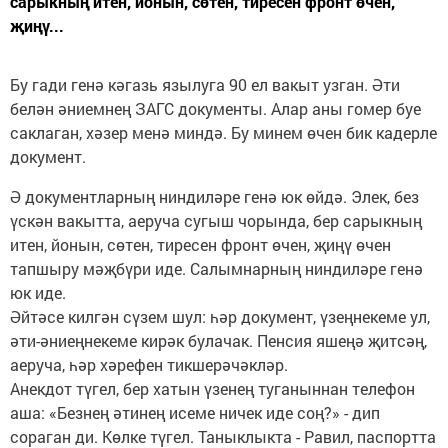
сарыкның итен, йонын, сөтен, тиресен фронт өчен,
җиңү...
Бу гади генә кәгазь язылуга 90 ел вакыт узган. Әти
белән әниемнең ЗАГС документы. Алар аны гомер буе
саклаган, хәзер менә миндә. Бу минем өчен бик кадерле
документ.
Ә документларның ниндиләре генә юк өйдә. Элек, без
үскән вакытта, аеруча сугыш чорында, бер сарыкның
итен, йонын, сөтен, тиресен фронт өчен, җиңү өчен
тапшыру мәҗбүри иде. Салымнарның ниндиләре генә
юк иде.
Әйтәсе килгән сүзем шул: һәр документ, үзеңнекеме ул,
әти-әниеңнекеме кирәк булачак. Пенсия яшеңә җитсәң,
аеруча, һәр хәрефен тикшерәчәкләр.
Анекдот түгел, бер хатын үзенең туганыннан телефон
аша: «Безнең әтинең исеме ничек иде соң?» - дип
сораган ди. Көлке түгел. Таныклыкта - Равил, паспортта