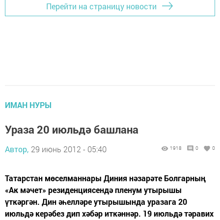
Перейти на страницу новости
ИМАН НУРЫ
Ураза 20 июльдә башлана
Автор,
29 июнь 2012 - 05:40
1918
0
0
Татарстан мөселманнары Диния нәзарәте Болгарның
«Ак мәчет» резиденциясендә пленум утырышы
үткәргән. Дин әһелләре утырышында уразага 20
июльдә керәбез дип хәбәр иткәннәр. 19 июльдә тәравих