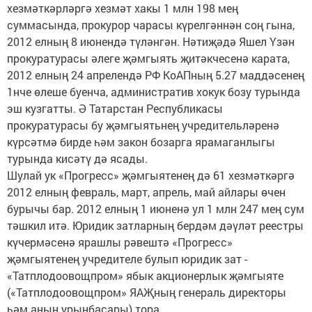
хезмәткәрләргә хезмәт хакы 1 млн 198 мең
суммасында, прокурор чарасы күрелгәннән соң гына,
2012 елның 8 июнендә түләнгән. Нәтиҗәдә Яшел Үзән
прокуратурасы әлеге җәмгыять җитәкчесенә карата,
2012 елның 24 апрелендә РФ КоАПның 5.27 маддәсенең
1нче өлеше буенча, административ хокук бозу турында
эш кузгатты. Ә Татарстан Республикасы
прокуратурасы бу җәмгыятьнең учредительләренә
күрсәтмә бирде һәм закон бозарга ярамаганлыгы
турында кисәтү дә ясады.
Шулай ук «Прогресс» җәмгыятенең дә 61 хезмәткәргә
2012 елның февраль, март, апрель, май айлары өчен
бурычы бар. 2012 елның 1 июненә ул 1 млн 247 мең сум
тәшкил итә. Юридик затларның бердәм дәүләт реестры
күчермәсенә ярашлы рәвештә «Прогресс»
җәмгыятенең учредителе булып юридик зат -
«Татплодоовощпром» ябык акционерлык җәмгыяте
(«Татплодоовощпром» ЯАҖның генераль директоры
һәм аның урынбасары) тора.