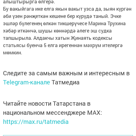
алыштырырга өлгерә.
Бу вакыйгага ике елга якын вакыт узса да, зыян күргән
әби үзен рәнҗеткән кешене бер күрүдә таный. Эчке
эшләр бүлегенең өлкән тикшерүчесе Марина Трухина
хәбәр иткәнчә, шушы көннәрдә әлеге эш судка
тапшырыла. Алдакчы хатын Җинаять кодексы
статьясы буенча 5 елга ирегеннән мәхрүм ителергә
мөмкин.
Следите за самым важным и интересным в
Telegram-канале
Татмедиа
Читайте новости Татарстана в
национальном мессенджере MАХ:
https://max.ru/tatmedia