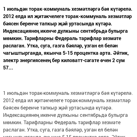
1 июльдән торак-коммуналь хезмәтләргә бәя күтәрелә.
2012 елда ил җитәкчелеге торак-коммуналь хезмәтләр
бәясен беренче тапкыр җәй уртасында күтәрә.
Индексациянең икенче дулкыны сентябрьдә булырга
мөмкин. Тарифларны Федераль тарифлар хезмәте
раслаган. Утка, суга, газга бәяләр, узган ел белән
чагыштырганда, якынча 5-15 процентка арта. Әйтик,
электр энергиясенең бер киловатт-сәгате өчен 2 сум
57...
1 июльдән торак-коммуналь хезмәтләргә бәя күтәрелә.
2012 елда ил җитәкчелеге торак-коммуналь хезмәтләр
бәясен беренче тапкыр җәй уртасында күтәрә.
Индексациянең икенче дулкыны сентябрьдә булырга
мөмкин. Тарифларны Федераль тарифлар хезмәте
раслаган. Утка, суга, газга бәяләр, узган ел белән
чагыштырганда, якынча 5-15 процентка арта. Әйтик,