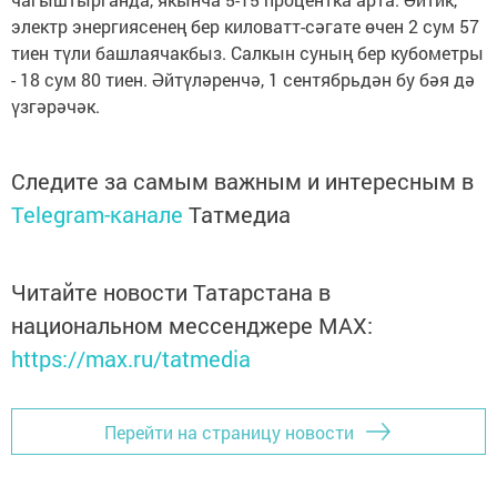
электр энергиясенең бер киловатт-сәгате өчен 2 сум 57
тиен түли башлаячакбыз. Салкын суның бер кубометры
- 18 сум 80 тиен. Әйтүләренчә, 1 сентябрьдән бу бәя дә
үзгәрәчәк.
Следите за самым важным и интересным в
Telegram-канале
Татмедиа
Читайте новости Татарстана в
национальном мессенджере MАХ:
https://max.ru/tatmedia
Перейти на страницу новости