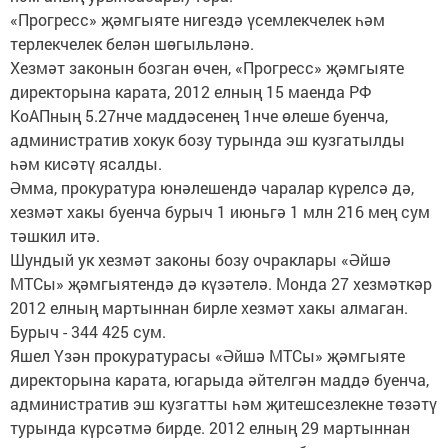
«Прогресс» җәмгыяте нигездә үсемлекчелек һәм
терлекчелек белән шөгыльләнә.
Хезмәт законын бозган өчен, «Прогресс» җәмгыяте
директорына карата, 2012 елның 15 маенда РФ
КоАПның 5.27нче маддәсенең 1нче өлеше буенча,
административ хокук бозу турында эш кузгатылды
һәм кисәтү ясалды.
Әмма, прокуратура юнәлешендә чаралар күрелсә дә,
хезмәт хакы буенча бурыч 1 июньгә 1 млн 216 мең сум
тәшкил итә.
Шундый ук хезмәт законы бозу очраклары «Әйшә
МТСы» җәмгыятендә дә күзәтелә. Монда 27 хезмәткәр
2012 елның мартыннан бирле хезмәт хакы алмаган.
Бурыч - 344 425 сум.
Яшел Үзән прокуратурасы «Әйшә МТСы» җәмгыяте
директорына карата, югарыда әйтелгән маддә буенча,
административ эш кузгатты һәм җитешсезлекне төзәтү
турында күрсәтмә бирде. 2012 елның 29 мартыннан