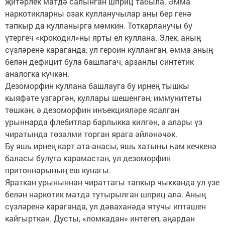
җитәрлек матдә салынган шприц табыла. Әмма
наркотикларны озак кулланучылар аны бер генә
тапкыр да кулланырга мөмкин. Тоткарланучы бу
үтергеч «крокодил»ны ярты ел куллана. Элек, аның
сүзләренә караганда, ул героин кулланган, әмма аның
белән дефицит була башлагач, арзанлы синтетик
аналогка күчкән.
Дезоморфин куллана башлауга бу ирнең тышкы
кыяфәте үзгәргән, куллары шешенгән, иммунитеты
төшкән, ә дезоморфин инъекцияләре ясалган
урыннарда флебитлар барлыкка килгән, ә алары үз
чиратында төзәлми торган ярага әйләнәчәк.
Бу яшь ирнең карт ата-анасы, яшь хатыны һәм кечкенә
баласы булуга карамастан, ул дезоморфин
притоннарының еш кунагы.
Яраткан урыныннан чираттагы тапкыр чыкканда ул үзе
белән наркотик матдә тутырылган шприц ала. Аның
сүзләренә караганда, ул дәваханәдә ятучы иптәшен
кайгырткан. Дусты, «ломкадан» интегеп, аңардан