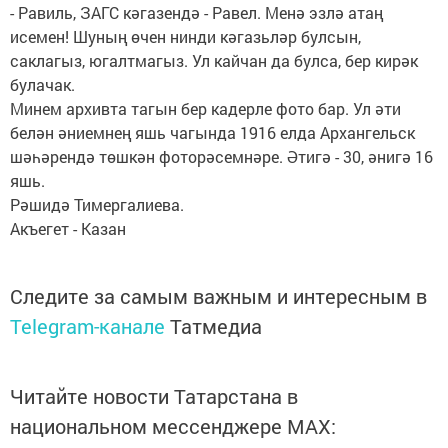
- Равиль, ЗАГС кәгазендә - Равел. Менә эзлә атаң
исемен! Шуның өчен нинди кәгазьләр булсын,
саклагыз, югалтмагыз. Ул кайчан да булса, бер кирәк
булачак.
Минем архивта тагын бер кадерле фото бар. Ул әти
белән әниемнең яшь чагында 1916 елда Архангельск
шәһәрендә төшкән фоторәсемнәре. Әтигә - 30, әнигә 16
яшь.
Рәшидә Тимергалиева.
Акъегет - Казан
Следите за самым важным и интересным в
Telegram-канале
Татмедиа
Читайте новости Татарстана в
национальном мессенджере MАХ: