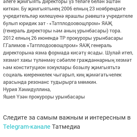
әлеге җәмгыять директоры үз теләге белән эштән
киткән. Бу җәмгыятьнең 2006 елның 23 ноябрендәге
учредительләр килешүенә ярашлы рәвештә учредителе
булып юридик зат - «Татплодоовощпром» ЯАҖ
(генераль директоры һәм аның урынбасары) тора.
2012 елның 26 июнендә ТР прокуроры урынбасары
Г.Галимов «Татплодоовощпром» ЯАҖ генераль
директорына язма формада кисәтү ясады. Шулай итеп,
хезмәт хакы түләнмәү сәбәпле гражданнарның хезмәт
һәм конституцион хокуклары бозылу җәмгыятьтә
социаль киеренкелек чыгарып, киң җәмәгатьчелек
арасында резонанс тудырырга мөмкин.
Нурия Хәмидуллина,
Яшел Үзән прокуроры урынбасары
Следите за самым важным и интересным в
Telegram-канале
Татмедиа