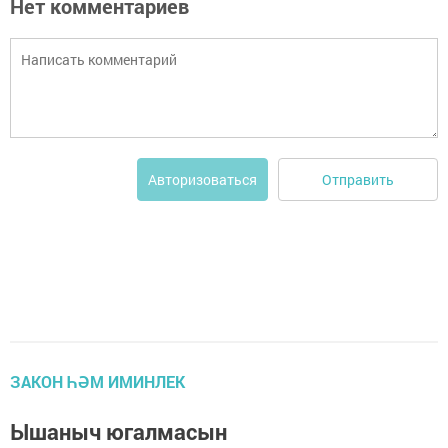
Нет комментариев
Отправить
Авторизоваться
ЗАКОН ҺӘМ ИМИНЛЕК
Ышаныч югалмасын