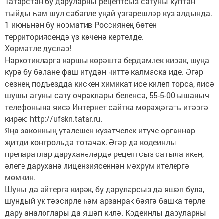
Татарстан бу даруларны рецептсыз сатуны күптән
тыйды һәм шул сәбәпле уңай үзгәрешләр күз алдында.
1 июньнән бу норматив Россиянең бөтен
территориясендә үз көченә кертелде.
Хөрмәтле дуслар!
Наркотикларга каршы көрәштә бердәмлек кирәк, шуңа
күрә бу бәлане фаш итүдән читтә калмаска иде. Әгәр
сезнең подъездда кискен химикат исе килеп торса, яисә
шушы агуны сату очраклары беленсә, 55-5-00 ышаныч
телефонына яисә Интернет сайтка мөрәҗәгать итәргә
кирәк: http://ufskn.tatar.ru.
Яңа законның үтәлешен күзәтчелек итүче органнар
җитди контрольдә тотачак. Әгәр дә кодеинлы
препаратлар даруханәләрдә рецептсыз сатыла икән,
әлеге даруханә лицензиясеннән мәхрүм ителергә
мөмкин.
Шуны да әйтергә кирәк, бу даруларсыз да яшәп була,
шундый ук тәэсирле һәм арзанрак бәягә башка төрле
дару аналоглары да яшәп килә. Кодеинлы даруларны