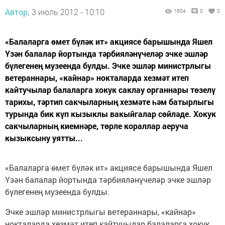
Автор,
3 июль 2012 - 10:10
1604
0
0
«Балаларга өмет бүләк ит» акциясе барышында Яшел
Үзән балалар йортында тәрбияләнүчеләр эчке эшләр
бүлегенең музеенда булды. Эчке эшләр министрлыгы
ветераннары, «кайнар» нокталарда хезмәт итеп
кайтучылар балаларга хокук саклау органнары төзелү
тарихы, тәртип сакчыларның хезмәте һәм батырлыгы
турында бик күп кызыклы вакыйгалар сөйләде. Хокук
сакчыларның киемнәре, төрле кораллар аеруча
кызыксыну уятты...
«Балаларга өмет бүләк ит» акциясе барышында Яшел
Үзән балалар йортында тәрбияләнүчеләр эчке эшләр
бүлегенең музеенда булды.
Эчке эшләр министрлыгы ветераннары, «кайнар»
нокталарда хезмәт итеп кайтучылар балаларга хокук