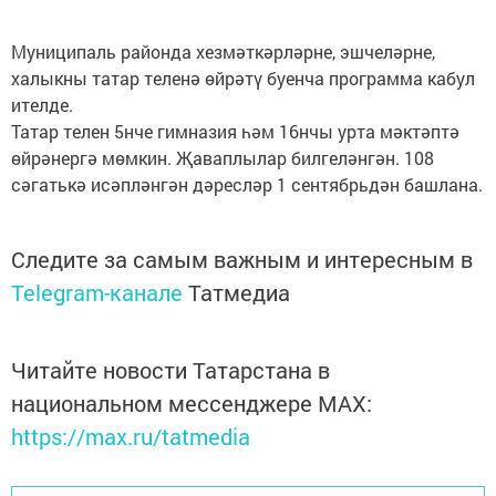
Муниципаль районда хезмәткәрләрне, эшчеләрне,
халыкны татар теленә өйрәтү буенча программа кабул
ителде.
Татар телен 5нче гимназия һәм 16нчы урта мәктәптә
өйрәнергә мөмкин. Җаваплылар билгеләнгән. 108
сәгатькә исәпләнгән дәресләр 1 сентябрьдән башлана.
Следите за самым важным и интересным в
Telegram-канале
Татмедиа
Читайте новости Татарстана в
национальном мессенджере MАХ:
https://max.ru/tatmedia