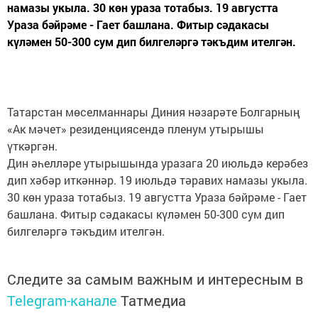
намазы укыла. 30 көн ураза тотабыз. 19 августта
Ураза бәйрәме - Гает башлана. Фитыр сәдакасы
күләмен 50-300 сум дип билгеләргә тәкъдим ителгән.
Татарстан мөселманнары Диния нәзарәте Болгарның
«Ак мәчет» резиденциясендә пленум утырышы
үткәргән.
Дин әһелләре утырышында уразага 20 июльдә керәбез
дип хәбәр иткәннәр. 19 июльдә тәравих намазы укыла.
30 көн ураза тотабыз. 19 августта Ураза бәйрәме - Гает
башлана. Фитыр сәдакасы күләмен 50-300 сум дип
билгеләргә тәкъдим ителгән.
Следите за самым важным и интересным в
Telegram-канале
Татмедиа