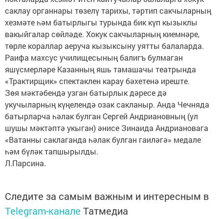
саклау органнары төзелү тарихы, тәртип сакчыларның
хезмәте һәм батырлыгы турында бик күп кызыклы
вакыйгалар сөйләде. Хокук сакчыларның киемнәре,
төрле кораллар аеруча кызыксыну уятты балаларда.
Раифа махсус училищесының балигъ булмаган
яшүсмерләре Казанның яшь тамашачы театрында
«Трактирщик» спектаклен карау бәхетенә иреште.
Зөя мәктәбендә узган батырлык дәресе дә
укучыларның күңелендә озак сакланыр. Анда Чечняда
батырларча һәлак булган Сергей Андриановның (ул
шушы мәктәптә укыган) әнисе Зинаида Андриановага
«Ватанны саклаганда һәлак булган гаиләгә» медале
һәм бүләк тапшырылды.
Л.Парсина.
Следите за самым важным и интересным в
Telegram-канале
Татмедиа