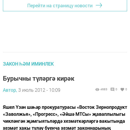
Перейти на страницу новости
ЗАКОН ҺӘМ ИМИНЛЕК
Бурычны түләргә кирәк
Автор,
3 июль 2012 - 10:09
4683
0
0
Яшел Үзән шәһәр прокуратурасы «Восток Зернопродукт
«Заволжья», «Прогресс», «Әйшә МТСы» җаваплылыгы
чикләнгән җәмгыятьләрдә хезмәткәрләргә вакытында
хезмәт хакы түләү буенча хезмәт законнарының