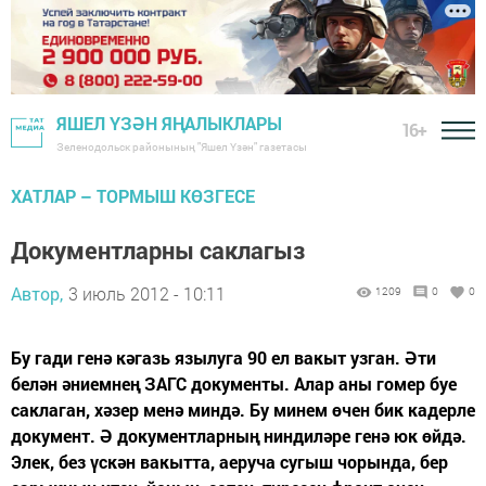
ЯШЕЛ ҮЗӘН ЯҢАЛЫКЛАРЫ
16+
Зеленодольск районының "Яшел Үзән" газетасы
ХАТЛАР – ТОРМЫШ КӨЗГЕСЕ
Документларны саклагыз
Автор,
3 июль 2012 - 10:11
1209
0
0
Бу гади генә кәгазь язылуга 90 ел вакыт узган. Әти
белән әниемнең ЗАГС документы. Алар аны гомер буе
саклаган, хәзер менә миндә. Бу минем өчен бик кадерле
документ. Ә документларның ниндиләре генә юк өйдә.
Элек, без үскән вакытта, аеруча сугыш чорында, бер