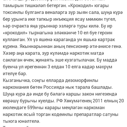
тамырын тишкәләп бетергән. «Крокодил» югары
токсинлы булганга веналарга зур зыян сала, шуңа күрә
бер урынга ике тапкыр инъекция ясау мөмкин түгел,
һәр очракта яңа урыннар эзләргә туры килә. Бу ир
«крокодил» тырнагына эләккәнче 10 ел буе героин
кулланган. Ул үз яшенә караганда ун яшькә картрак
күренә. Якыннарыннан аның пенсионер әти-әнисе генә.
Хәзер аңа карата, зур күләмдә наркотик матдә
саклаган өчен, җинаять эше кузгатылачак. Бу маддә
буенча ул ирегеннән 3 елдан 10 елга кадәр мәхрүм
ителүе бар.
Кызганычка, соңгы елларда дезоморфинлы
наркомания бөтен Россиядә нык тарала башлады.
Шуңа күрә дә инде бу бәлагә каршы закон нигезендә
көрәшү бурычы куелды. РФ Хөкүмәтенең 2011 елның 20
июлендәге 599нчы карары меңләгән наркоман
наркотик ясый торган кодеинлы препаратлар сатуны
тыюга юнәлтелә.