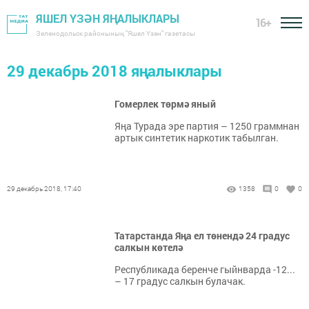
ЯШЕЛ ҮЗӘН ЯҢАЛЫКЛАРЫ
16+
Зеленодольск районының "Яшел Үзән" газетасы
29 декабрь 2018 яңалыклары
Гомерлек төрмә яный
Яңа Турада эре партия – 1250 граммнан
артык синтетик наркотик табылган.
29 декабрь 2018, 17:40
1358
0
0
Татарстанда Яңа ел төнендә 24 градус
салкын көтелә
Республикада беренче гыйнварда -12...
– 17 градус салкын булачак.