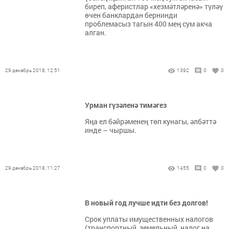
биреп, аферистлар «хезмәтләренә» түләү
өчен банклардан бернинди
проблемасыз тагын 400 мең сум акча
алган.
29 декабрь 2018, 12:51
1392
0
0
Урман гүзәленә тимәгез
​​​​​​​Яңа ел бәйрәменең төп кунагы, әлбәттә
инде – чыршы.
29 декабрь 2018, 11:27
1455
0
0
В новый год лучше идти без долгов!
​​​​​​​Срок уплаты имущественных налогов
(транспортный, земельный, налог на