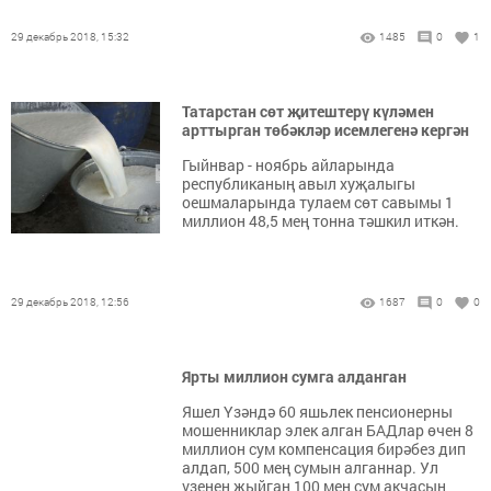
29 декабрь 2018, 15:32
1485
0
1
Татарстан сөт җитештерү күләмен
арттырган төбәкләр исемлегенә кергән
Гыйнвар - ноябрь айларында
республиканың авыл хуҗалыгы
оешмаларында тулаем сөт савымы 1
миллион 48,5 мең тонна тәшкил иткән.
29 декабрь 2018, 12:56
1687
0
0
Ярты миллион сумга алданган
Яшел Үзәндә 60 яшьлек пенсионерны
мошенниклар элек алган БАДлар өчен 8
миллион сум компенсация бирәбез дип
алдап, 500 мең сумын алганнар. Ул
үзенең җыйган 100 мең сум акчасын