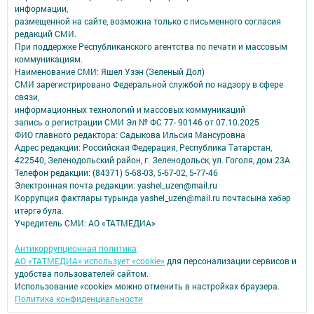
информации,
размещенной на сайте, возможна только с письменного согласия
редакций СМИ.
При поддержке Республиканского агентства по печати и массовым
коммуникациям.
Наименование СМИ: Яшел Узэн (Зеленый Дол)
СМИ зарегистрировано Федеральной службой по надзору в сфере
связи,
информационных технологий и массовых коммуникаций
запись о регистрации СМИ Эл № ФС 77- 90146 от 07.10.2025
ФИО главного редактора: Садыкова Ильсия Мансуровна
Адрес редакции: Российская Федерация, Республика Татарстан,
422540, Зеленодольский район, г. Зеленодольск, ул. Гоголя, дом 23А
Телефон редакции: (84371) 5-68-03, 5-67-02, 5-77-46
Электронная почта редакции: yashel_uzen@mail.ru
Коррупция фактлары турында yashel_uzen@mail.ru почтасына хәбәр
итәргә була.
Учредитель СМИ: АО «ТАТМЕДИА»
Антикоррупционная политика
АО «ТАТМЕДИА» использует «cookie»
для персонализации сервисов и
удобства пользователей сайтом.
Использование «cookie» можно отменить в настройках браузера.
Политика конфиденциальности