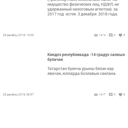
имущество физических лиц, НДФЛ, не
удержанный налоговым агентом) за
2017 год истек 3 декабря 2018 года.
29 декабрь 2018, 10:03
1414
0
0
Көндез республикада -14 градус салкын
булачак
Татарстан буенча урыны белән кар
явачак, юлларда бозлавык саклана.
29 декабрь 2018, 08:57
1417
0
0