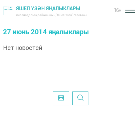
ЯШЕЛ ҮЗӘН ЯҢАЛЫКЛАРЫ
16+
Зеленодольск районының "Яшел Үзән" газетасы
27 июнь 2014 яңалыклары
Нет новостей