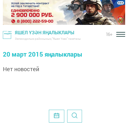
ЯШЕЛ ҮЗӘН ЯҢАЛЫКЛАРЫ
16+
Зеленодольск районының "Яшел Үзән" газетасы
20 март 2015 яңалыклары
Нет новостей