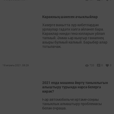
Каракның шәхесен ачыклыйлар
Хәзерге вакытта зур кибетләрдән
урлаулар гадәти хәлгә әйләнеп бара.
Караклар нинди генә юлларын уйлап
тапмый. Әмма һәр кыңгыр гамәлнең
ахыры булмый калмый. Барыбер алар
тотылачак.
19 апрель 2021, 08:29
720
0
0
2021 елда машина йөртү таныклыгын
алыштыру турында нәрсә белергә
кирәк?
Һәр автомобильче иртәме-соңмы
таныклык алмаштыру проблемасы
белән очраша.