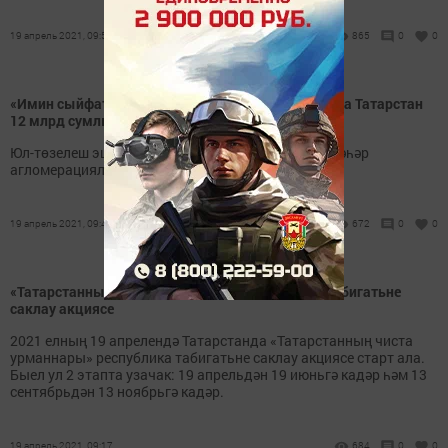
19 апрель 2021, 09:51
865
0
0
«Имин сыйфатлы юллар» илкүләм проекты буенча Татарстан
12 млрд сумлык юл төзекләндерәчәк
Юл-төзелеш эшләре республиканың барлык зур шәһәр
агломерацияләрендә узачак.
19 апрель 2021, 09:45
672
0
0
«Татарстанның чиста урманнары» Республика табигатьне
саклау акциясе
2021 елның 19 апрелендә Татарстанда «Татарстанның чиста
урманнары» республика табигатьне саклау акциясе старт ала.
Быел ул 2 этапта узачак: 19 апрельдән 19 июньгә кадәр һәм 13
сентябрьдән 13 ноябрьгә кадәр.
19 апрель 2021, 09:17
684
0
0