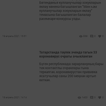
Бөтендөнья кулланучылар хокукларын
яклау көненә багышланган "Мин һәм
кулланучылар хокукларын яклау"
темасына багышланган балалар
рәсемнәре конкурсы узды.
19 апрель 2021, 15:51
838
0
0
Татарстанда тәүлек эчендә тагын 33
коронавирус очрагы ачыкланган
Бүген республикада зарарлануның бары
тик контактлы очраклары гына
теркәлгән, коронавирустан прививка
ясатучылар саны 200 меңнән артып
киткән.
19 апрель 2021, 14:14
1403
0
0