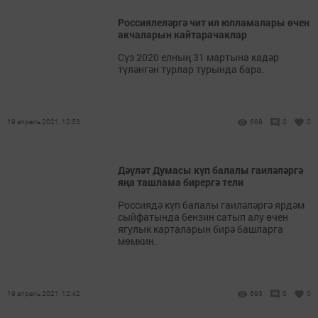
Россиялеләргә чит ил юлламалары өчен
акчаларын кайтарачаклар
Сүз 2020 елның 31 мартына кадәр
түләнгән турлар турында бара.
19 апрель 2021, 12:53
669
0
0
Дәүләт Думасы күп балалы гаиләләргә
яңа ташлама бирергә тели
Россиядә күп балалы гаиләләргә ярдәм
сыйфатында бензин сатып алу өчен
ягулык карталарын бирә башларга
мөмкин.
19 апрель 2021, 12:42
693
0
0