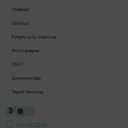
Главная
Опросы
Результаты опросов
Фотогалереи
СОУТ
Документлар
Төрле темалар