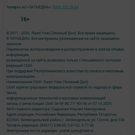
Телефон АО «ТАТМЕДИА»:
(843) 222 09 84
16+
© 2011 - 2026. Яшел Узэн (Зеленый Дол). Все права защищены.
© ТАТМЕДИА. Все материалы, размещенные на сайте, защищены
законом.
Перепечатка, воспроизведение и распространение в любом объеме
информации,
размещенной на сайте, возможна только с письменного согласия
редакций СМИ.
При поддержке Республиканского агентства по печати и массовым
коммуникациям.
Наименование СМИ: Яшел Узэн (Зеленый Дол)
СМИ зарегистрировано Федеральной службой по надзору в сфере
связи,
информационных технологий и массовых коммуникаций
запись о регистрации СМИ Эл № ФС 77- 90146 от 07.10.2025
ФИО главного редактора: Садыкова Ильсия Мансуровна
Адрес редакции: Российская Федерация, Республика Татарстан,
422540, Зеленодольский район, г. Зеленодольск, ул. Гоголя, дом 23А
Телефон редакции: (84371) 5-68-03, 5-67-02, 5-77-46
Электронная почта редакции: yashel_uzen@mail.ru