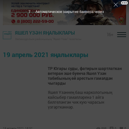
7
Автоматическое закрытие баннера через
ЯШЕЛ ҮЗӘН ЯҢАЛЫКЛАРЫ
16+
Зеленодольск районының "Яшел Үзән" газетасы
19 апрель 2021 яңалыклары
ТР Югары суды, фатирын шартлаткан
ветеран эше буенча Яшел Үзән
табибының өй арестын гамәлдән
чыгарды
Яшел Үзәннең баш наркологының
кайсыбер гамәлләренә 1 айга
билгеләнгән чик кую чарасын
үзгәрткәннәр.
19 апрель 2021, 18:32
698
0
0