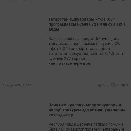
Татарстан эшкуарлары «ФОТ 3.0 "
программасы буенча 721 млн сум акча
алды
Хәзерге вакытта кредит бирүнең яңа
ташламалы программасы буенча 3%
-“фот 3.0 " банклар тарафыннан
Татарстан эшкуарларыннан 721,3 млн
сумлык 272 гариза
канәгатьләндерелгән.
19 апрель 2021, 17:21
905
0
0
“Мин һәм кулланучылар хокукларын
яклау” конкурсында катнашучыларны
котладылар
Республикада беренче тапкыр гомуми
белем бирү мәктәпләре укучыларының