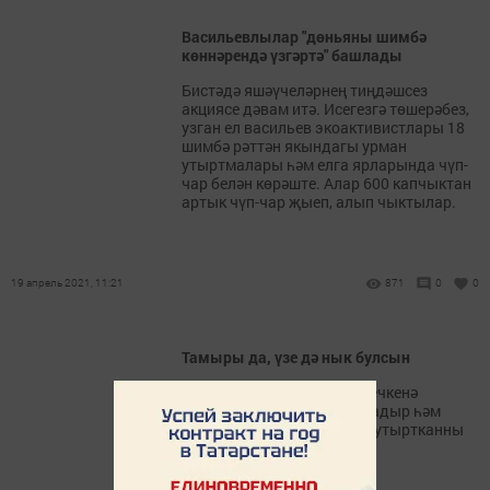
Васильевлылар "дөньяны шимбә
көннәрендә үзгәртә" башлады
Бистәдә яшәүчеләрнең тиңдәшсез
акциясе дәвам итә. Исегезгә төшерәбез,
узган ел васильев экоактивистлары 18
шимбә рәттән якындагы урман
утыртмалары һәм елга ярларында чүп-
чар белән көрәште. Алар 600 капчыктан
артык чүп-чар җыеп, алып чыктылар.
19 апрель 2021, 11:21
871
0
0
Тамыры да, үзе дә нык булсын
Инде һәркемнең өендәге кечкенә
бакчасы гөрләп үсеп утырадыр һәм
тышка, теплицага күчереп утыртканны
көтәдер.