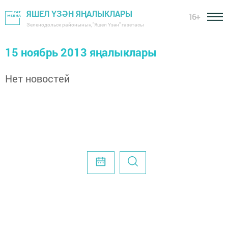
ЯШЕЛ ҮЗӘН ЯҢАЛЫКЛАРЫ
16+
Зеленодольск районының "Яшел Үзән" газетасы
15 ноябрь 2013 яңалыклары
Нет новостей