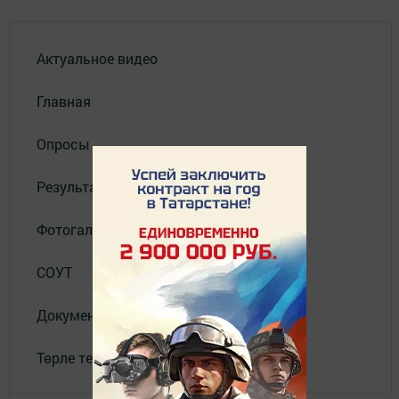
Актуальное видео
Главная
Опросы
Результаты опросов
Фотогалереи
СОУТ
Документлар
Төрле темалар