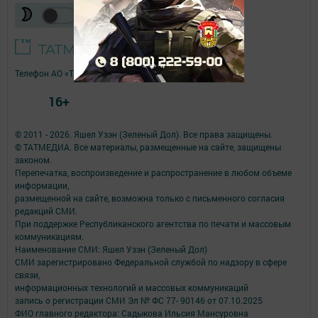
Телефон АО «ТАТМЕДИА»:
(843) 222 09 84
16+
© 2011 - 2026. Яшел Узэн (Зеленый Дол). Все права защищены.
© ТАТМЕДИА. Все материалы, размещенные на сайте, защищены
законом.
Перепечатка, воспроизведение и распространение в любом объеме
информации,
размещенной на сайте, возможна только с письменного согласия
редакций СМИ.
При поддержке Республиканского агентства по печати и массовым
коммуникациям.
Наименование СМИ: Яшел Узэн (Зеленый Дол)
СМИ зарегистрировано Федеральной службой по надзору в сфере
связи,
информационных технологий и массовых коммуникаций
запись о регистрации СМИ Эл № ФС 77- 90146 от 07.10.2025
ФИО главного редактора: Садыкова Ильсия Мансуровна