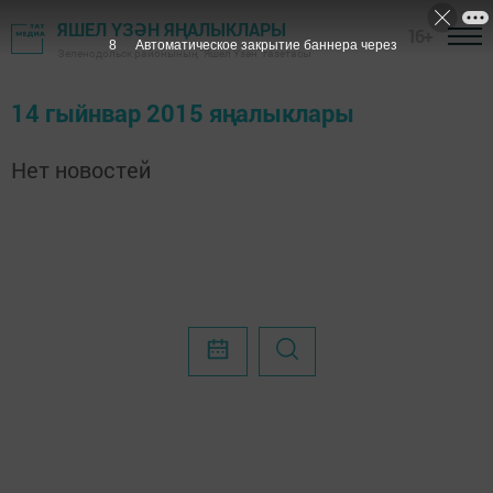
ЯШЕЛ ҮЗӘН ЯҢАЛЫКЛАРЫ
16+
7
Автоматическое закрытие баннера через
Зеленодольск районының "Яшел Үзән" газетасы
14 гыйнвар 2015 яңалыклары
Нет новостей