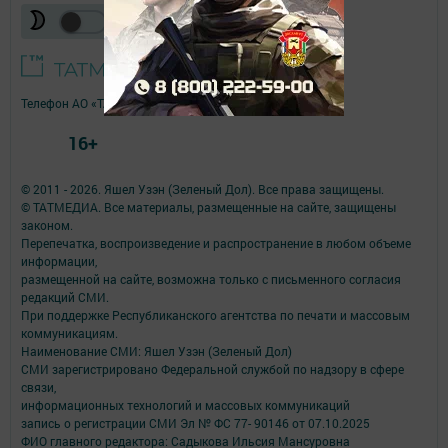
Телефон АО «ТАТМЕДИА»:
(843) 222 09 84
16+
© 2011 - 2026. Яшел Узэн (Зеленый Дол). Все права защищены.
© ТАТМЕДИА. Все материалы, размещенные на сайте, защищены
законом.
Перепечатка, воспроизведение и распространение в любом объеме
информации,
размещенной на сайте, возможна только с письменного согласия
редакций СМИ.
При поддержке Республиканского агентства по печати и массовым
коммуникациям.
Наименование СМИ: Яшел Узэн (Зеленый Дол)
СМИ зарегистрировано Федеральной службой по надзору в сфере
связи,
информационных технологий и массовых коммуникаций
запись о регистрации СМИ Эл № ФС 77- 90146 от 07.10.2025
ФИО главного редактора: Садыкова Ильсия Мансуровна