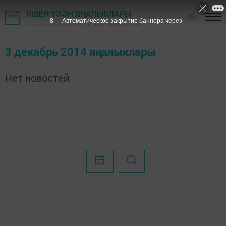
ЯШЕЛ ҮЗӘН ЯҢАЛЫКЛАРЫ
16+
8
Автоматическое закрытие баннера через
Зеленодольск районының "Яшел Үзән" газетасы
3 декабрь 2014 яңалыклары
Нет новостей