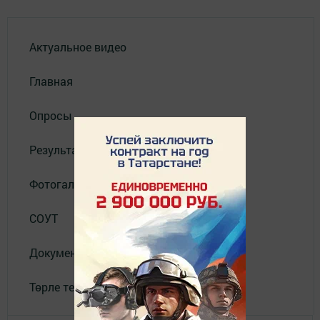
Актуальное видео
Главная
Опросы
Результаты опросов
Фотогалереи
СОУТ
Документлар
Төрле темалар