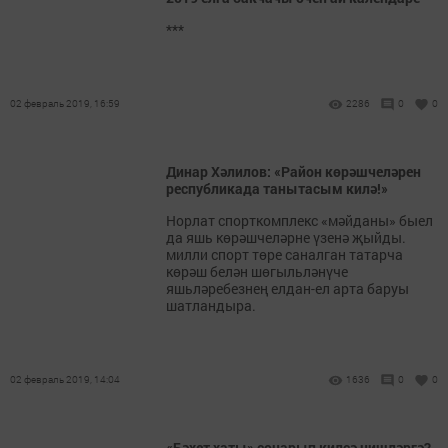
***
02 февраль 2019, 16:59
2286
0
0
Динар Хәлилов: «Район көрәшчеләрен
республикада танытасым килә!»
Норлат спорткомплекс «мәйданы» быел
да яшь көрәшчеләрне үзенә җыйды.
милли спорт төре саналган татарча
көрәш белән шөгыльләнүче
яшьләребезнең елдан-ел арта баруы
шатландыра.
02 февраль 2019, 14:04
1636
0
0
«Бәхет хаты» соңарып килсә нишләргә?