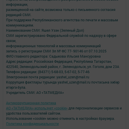
информации,
размещенной на сайте, возможна только с письменного согласия
редакций СМИ.
При поддержке Республиканского агентства по печати и массовым
коммуникациям.
Наименование СМИ: Яшел Узэн (Зеленый Дол)
СМИ зарегистрировано Федеральной службой по надзору в сфере
связи,
информационных технологий и массовых коммуникаций
запись о регистрации СМИ Эл № ФС 77- 90146 от 07.10.2025
ФИО главного редактора: Садыкова Ильсия Мансуровна
Адрес редакции: Российская Федерация, Республика Татарстан,
422540, Зеленодольский район, г. Зеленодольск, ул. Гоголя, дом 23А
Телефон редакции: (84371) 5-68-03, 5-67-02, 5-77-46
Электронная почта редакции: yashel_uzen@mail.ru
Коррупция фактлары турында yashel_uzen@mail.ru почтасына хәбәр
итәргә була.
Учредитель СМИ: АО «ТАТМЕДИА»
Антикоррупционная политика
АО «ТАТМЕДИА» использует «cookie»
для персонализации сервисов и
удобства пользователей сайтом.
Использование «cookie» можно отменить в настройках браузера.
Политика конфиденциальности