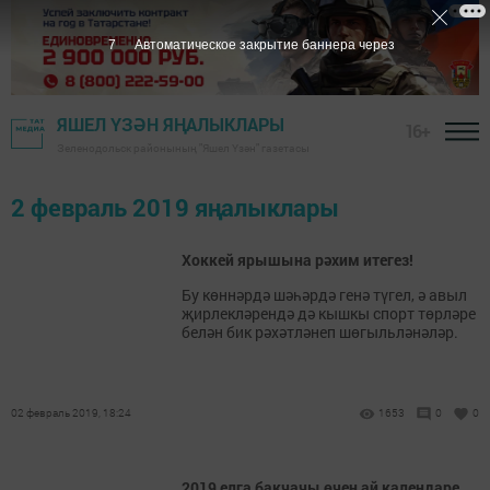
7
Автоматическое закрытие баннера через
ЯШЕЛ ҮЗӘН ЯҢАЛЫКЛАРЫ
16+
Зеленодольск районының "Яшел Үзән" газетасы
2 февраль 2019 яңалыклары
Хоккей ярышына рәхим итегез!
Бу көннәрдә шәһәрдә генә түгел, ә авыл
җирлекләрендә дә кышкы спорт төрләре
белән бик рәхәтләнеп шөгыльләнәләр.
02 февраль 2019, 18:24
1653
0
0
2019 елга бакчачы өчен ай календаре