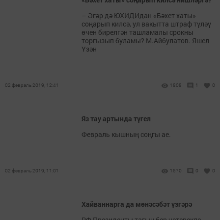
– Әгәр дә ЮХИДИдан «Бәхет хаты»
соңарып килсә, ул вакытта штраф түләү
өчен бирелгән ташламалы срокны
торгызып буламы? М.Айбулатов. Яшел
Үзән
02 февраль 2019, 12:41
1808
1
0
Яз тау артында түгел
Февраль кышның соңгы ае.
02 февраль 2019, 11:01
1570
0
0
Хайваннарга да мөнәсәбәт үзгәрә
РФ Президенты тагын бер четерекле