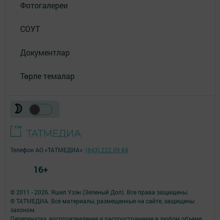
Фотогалереи
СОУТ
Документлар
Төрле темалар
Телефон АО «ТАТМЕДИА»:
(843) 222 09 84
16+
© 2011 - 2026. Яшел Узэн (Зеленый Дол). Все права защищены.
© ТАТМЕДИА. Все материалы, размещенные на сайте, защищены
законом.
Перепечатка, воспроизведение и распространение в любом объеме