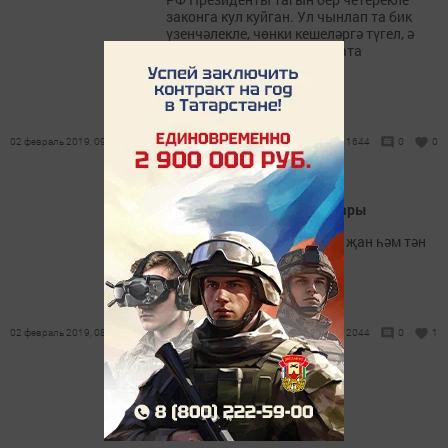
законга кул куйган. Ул чынлап та бик
үзенчәлекле, чөнки кешеләргә түгел, ә
аларның хайваннарга карата
мөнәсәбәтенә кагыла.
02 февраль 2019, 09:36
1644
0
0
Февральдә намаз вакытлары
Намаз – ул Аллаһ Тәгаләгә җан һәм тән
белән гыйбадәт кылу.
02 февраль 2019, 08:20
2044
0
1