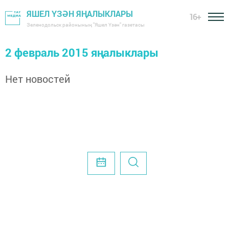
ЯШЕЛ ҮЗӘН ЯҢАЛЫКЛАРЫ
16+
Зеленодольск районының "Яшел Үзән" газетасы
2 февраль 2015 яңалыклары
Нет новостей