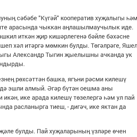
уның сәбәбе "Күгәй" кооператив хуҗалыгы һә
яте арасында чыккан аңлашылмаучылык иде.
әшкил иткән җир кишәрлегенә бәйле бәхәсне
еп хәл итәргә мөмкин булды. Төгәлрәге, Яше
лыгы Александр Тыгин җыелышны ачканда ук
андырды.
езнең рөхсәттән башка, ягъни рәсми килешү
 дә эшли алмый. Әгәр бүтән оешма аны
 икән, ике арада килешү төзелергә һәм ул пай
 расланырга тиеш, - дигәч, ике яктан да
әле булды. Пай хуҗаларының үзләре өчен