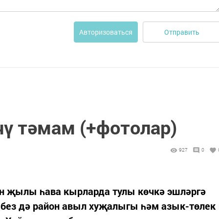
Отправить
Авторизоваться
чү тәмам (+фотолар)
927
0
н җылы һава кырларда тулы көчкә эшләргә
 без дә район авыл хуҗалыгы һәм азык-төлек