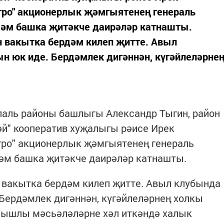
гро" акционерлык җәмгыятенең генераль
һәм башка җитәкче даирәләр катнашты.
 вакытка бердәм килеп җитте. Авыл
н юк иде. Бердәмлек дигәннән, күгәйлеләрне
аль районы башлыгы Александр Тыгин, район
әй" кооператив хуҗалыгы рәисе Ирек
гро" акционерлык җәмгыятенең генераль
әм башка җитәкче даирәләр катнашты.
вакытка бердәм килеп җитте. Авыл клубында
 Бердәмлек дигәннән, күгәйлеләрнең холкы
лышлы мәсьәләләрне хәл иткәндә халык