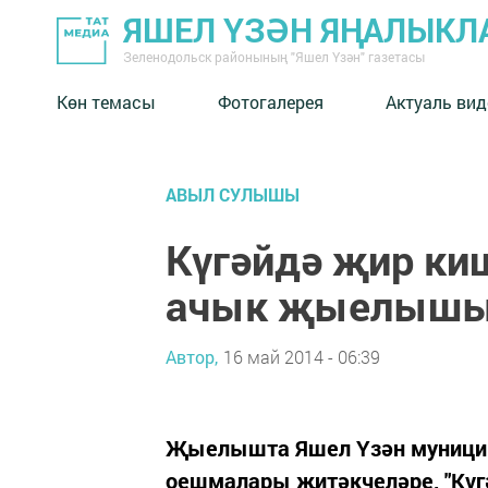
ЯШЕЛ ҮЗӘН ЯҢАЛЫКЛ
Зеленодольск районының "Яшел Үзән" газетасы
Көн темасы
Фотогалерея
Актуаль вид
АВЫЛ СУЛЫШЫ
Күгәйдә җир ки
ачык җыелышы 
Автор,
16 май 2014 - 06:39
Җыелышта Яшел Үзән муницип
оешмалары җитәкчеләре, "Күг