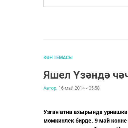
КӨН ТЕМАСЫ
Яшел Үзәндә чә
Автор,
16 май 2014 - 05:58
Узган атна ахырында урнашка
мөмкинлек бирде. 9 май көнне