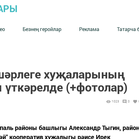
АРЫ
ео
Безнең геройлар
Реклама
Татарча 
шәрлеге хуҗаларының
үткәрелде (+фотолар)
1023
0
аль районы башлыгы Александр Тыгин, райо
әй" кооператив хуҗалыгы рәисе Ирек