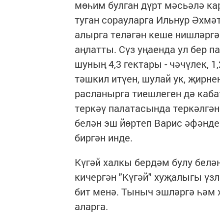
мөһим булган дүрт мәсьәлә к
туган сорауларга Ильнур Әхмә
алырга теләгән кеше нишләргә
аңлатты. Сүз уңаенда ул бер п
шуның 4,3 гектары - чәчүлек, 1
тәшкил итүен, шулай ук, җирн
расланырга тиешлеген дә каба
теркәү палатасында теркәлгә
белән эш йөртеп Варис әфәнде
биргән инде.
Күгәй халкы бердәм булу белә
кичергән "Күгәй" хуҗалыгы ү
бит менә. Тыныч эшләргә һәм 
аларга.