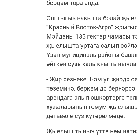
бердәм тора анда.
Эш тыгыз вакытта болай җыел
"Красный Восток-Агро" җәмгы
Мәйданы 135 гектар чамасы т
җыелышта уртага салып сөйләш
Үзән муниципаль районы баш
әйткән сүзе халыкны тынычл
- Җир сезнеке. Һәм ул җирдә с
төземичә, беркем дә бернәрсә
арендага алып эшкәртергә тели
хуҗаларының гомум җыелышында
дәгъвәле сүз күтәрелмәде.
Җыелыш тыныч үтте һәм нәтиҗ