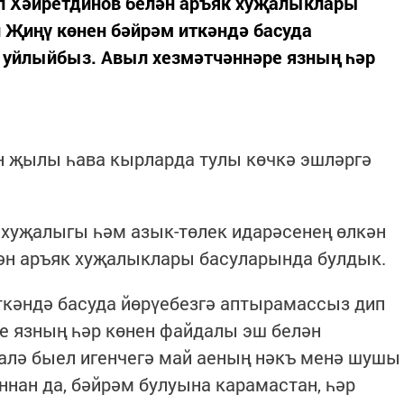
ил Хәйретдинов белән аръяк хуҗалыклары
 Җиңү көнен бәйрәм иткәндә басуда
 уйлыйбыз. Авыл хезмәтчәннәре язның һәр
н җылы һава кырларда тулы көчкә эшләргә
л хуҗалыгы һәм азык-төлек идарәсенең өлкән
лән аръяк хуҗалыклары басуларында булдык.
ткәндә басуда йөрүебезгә аптырамассыз дип
е язның һәр көнен файдалы эш белән
алә быел игенчегә май аеның нәкъ менә шушы
ннан да, бәйрәм булуына карамастан, һәр