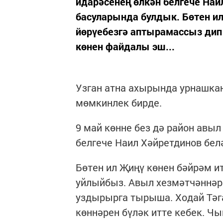
идарәсенең өлкән белгече На
басуларында булдык. Бөтен ил
йөрүебезгә аптырамассыз дип
көнен файдалы эш...
Узган атна ахырында урнашка
мөмкинлек бирде.
9 май көнне без дә район авы
белгече Наил Хәйретдинов бе
Бөтен ил Җиңү көнен бәйрәм и
уйлыйбыз. Авыл хезмәтчәннәр
уздырырга тырыша. Ходай Тәг
көннәрен бүләк итте кебек. Чы