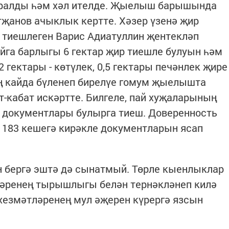
аралды һәм хәл ителде. Җыелыш барышында
тҗанов ачыклык кертте. Хәзер үзенә җир
 тиешлеген Варис Адиатуллин җентекләп
айга барлыгы 6 гектар җир тиешле булуын һәм
,2 гектары - көтүлек, 0,5 гектары печәнлек җире
ең кайда бүленеп бирелүе гомум җыелышта
т-кабат искәртте. Билгеле, пай хуҗаларының
н документлары булырга тиеш. Доверенность
 183 кешегә кирәкле документларын ясап
н бергә эштә дә сынатмый. Төрле кыенлыклар
зләренең тырышлыгы белән тернәкләнеп килә
хезмәтләренең мул әҗерен күрергә язсын