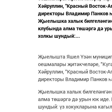
Хәйруллин, "Красный Восток-А
директоры Владимир Панков 
Җыелышка халык билгеләнгән
клубында алма төшәргә дә уры
холкы шундый:...
Җыелышта Яшел Үзән муницип
оешмалары җитәкчеләре, "Күг
Хәйруллин, "Красный Восток-А
директоры Владимир Панков һ
Җыелышка халык билгеләнгән 
алма төшәргә дә урын юк иде.
шундый: үз хокукларына кагы