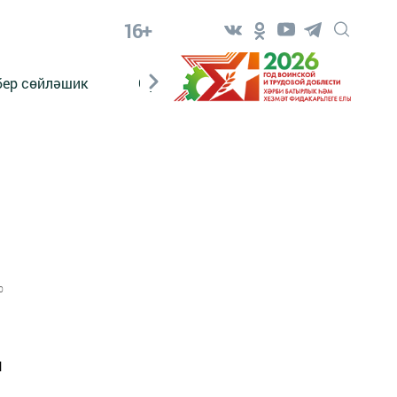
16+
бер сөйләшик
Сүз тарихы
Яшь хәбәрче
0
н